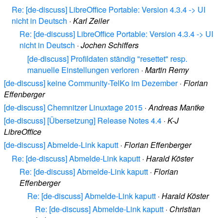
Re: [de-discuss] LibreOffice Portable: Version 4.3.4 -> UI
nicht in Deutsch
·
Karl Zeiler
Re: [de-discuss] LibreOffice Portable: Version 4.3.4 -> UI
nicht in Deutsch
·
Jochen Schiffers
[de-discuss] Profildaten ständig "resettet" resp.
manuelle Einstellungen verloren
·
Martin Remy
[de-discuss] keine Community-TelKo im Dezember
·
Florian
Effenberger
[de-discuss] Chemnitzer Linuxtage 2015
·
Andreas Mantke
[de-discuss] [Übersetzung] Release Notes 4.4
·
K-J
LibreOffice
[de-discuss] Abmelde-Link kaputt
·
Florian Effenberger
Re: [de-discuss] Abmelde-Link kaputt
·
Harald Köster
Re: [de-discuss] Abmelde-Link kaputt
·
Florian
Effenberger
Re: [de-discuss] Abmelde-Link kaputt
·
Harald Köster
Re: [de-discuss] Abmelde-Link kaputt
·
Christian