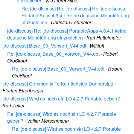
einzustellen
·
K-J LibreOffice
Re: [de-discuss] Re: [de-discuss] Re: [de-discuss]
PortableApps 4.3.4.1 keine deutsche Menüführung
einzustellen
·
Christian Lohmaier
[de-discuss] Re: [de-discuss] PortableApps 4.3.4.1 keine
deutsche Menüführung einzustellen
·
Karl Huttelmaier
[de-discuss] Base_00_Vorwort_V44.odt
·
Wikipit
Re: [de-discuss] Base_00_Vorwort_V44.odt
·
Robert
Großkopf
Re: [de-discuss] Base_00_Vorwort_V44.odt
·
Robert
Großkopf
[de-discuss] Community-TelKo nächsten Donnerstag
·
Florian Effenberger
[de-discuss] Wird es noch ein LO 4.2.7 Portable geben?
·
Karl Zeiler
Re: [de-discuss] Wird es noch ein LO 4.2.7 Portable
geben?
·
Volker Merschmann
Re: [de-discuss] Wird es noch ein LO 4.2.7 Portable