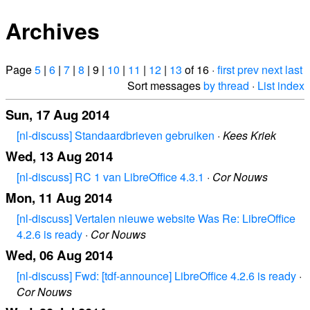
Archives
Page
5
|
6
|
7
|
8
| 9 |
10
|
11
|
12
|
13
of 16 ·
first
prev
next
last
Sort messages
by thread
·
List index
Sun, 17 Aug 2014
[nl-discuss] Standaardbrieven gebruiken
·
Kees Kriek
Wed, 13 Aug 2014
[nl-discuss] RC 1 van LibreOffice 4.3.1
·
Cor Nouws
Mon, 11 Aug 2014
[nl-discuss] Vertalen nieuwe website Was Re: LibreOffice
4.2.6 is ready
·
Cor Nouws
Wed, 06 Aug 2014
[nl-discuss] Fwd: [tdf-announce] LibreOffice 4.2.6 is ready
·
Cor Nouws