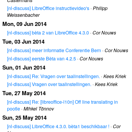
Castermans
[nl-discuss] LibreOffice instructievideo's
·
Philipp
Weissenbacher
Mon, 09 Jun 2014
[nl-discuss] bèta 2 van LibreOffice 4.3.0
·
Cor Nouws
Tue, 03 Jun 2014
[nl-discuss] meer informatie Conferentie Bern
·
Cor Nouws
[nl-discuss] eerste Bèta van 4.2.5
·
Cor Nouws
Sun, 01 Jun 2014
[nl-discuss] Re: Vragen over taalinstellingen.
·
Kees Kriek
[nl-discuss] Vragen over taalinstellingen.
·
Kees Kriek
Tue, 27 May 2014
[nl-discuss] Re: [libreoffice-l10n] Off line translating in
pootle
·
Mihkel Tõnnov
Sun, 25 May 2014
[nl-discuss] LibreOffice 4.3.0. bèta1 beschikbaar !
·
Cor