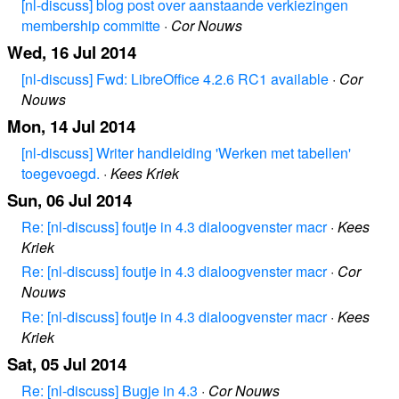
[nl-discuss] blog post over aanstaande verkiezingen
membership committe
·
Cor Nouws
Wed, 16 Jul 2014
[nl-discuss] Fwd: LibreOffice 4.2.6 RC1 available
·
Cor
Nouws
Mon, 14 Jul 2014
[nl-discuss] Writer handleiding 'Werken met tabellen'
toegevoegd.
·
Kees Kriek
Sun, 06 Jul 2014
Re: [nl-discuss] foutje in 4.3 dialoogvenster macr
·
Kees
Kriek
Re: [nl-discuss] foutje in 4.3 dialoogvenster macr
·
Cor
Nouws
Re: [nl-discuss] foutje in 4.3 dialoogvenster macr
·
Kees
Kriek
Sat, 05 Jul 2014
Re: [nl-discuss] Bugje in 4.3
·
Cor Nouws