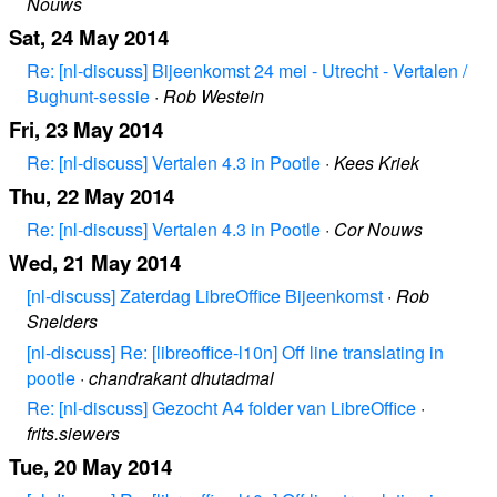
Nouws
Sat, 24 May 2014
Re: [nl-discuss] Bijeenkomst 24 mei - Utrecht - Vertalen /
Bughunt-sessie
·
Rob Westein
Fri, 23 May 2014
Re: [nl-discuss] Vertalen 4.3 in Pootle
·
Kees Kriek
Thu, 22 May 2014
Re: [nl-discuss] Vertalen 4.3 in Pootle
·
Cor Nouws
Wed, 21 May 2014
[nl-discuss] Zaterdag LibreOffice Bijeenkomst
·
Rob
Snelders
[nl-discuss] Re: [libreoffice-l10n] Off line translating in
pootle
·
chandrakant dhutadmal
Re: [nl-discuss] Gezocht A4 folder van LibreOffice
·
frits.siewers
Tue, 20 May 2014