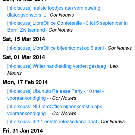
[nl-discuss] laatste loodjes aan vernieuwing
dialoogvensters ...
·
Cor Nouws
[nl-discuss] LibreOffice Conferentie - 3 tot 5 september in
Bern, Zwitserland
·
Cor Nouws
Sat, 15 Mar 2014
[nl-discuss] LibreOffice bijeenkomst op 5 april
·
Cor Nouws
Sat, 01 Mar 2014
[nl-discuss] Writer handleiding vordert gestaag
·
Leo
Moons
Mon, 17 Feb 2014
[nl-discuss] Ubunutu Release Party - 10 mei -
vooraankondiging -
·
Cor Nouws
[nl-discuss] Nl-LibreOffice bijeenkomst 5 april -
vooraankondiging -
·
Cor Nouws
[nl-discuss] 4.2.1 eerste release kandidaat
·
Cor Nouws
Fri, 31 Jan 2014