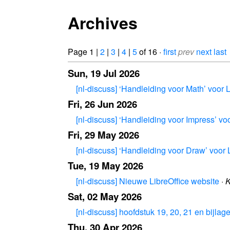
Archives
Page 1 |
2
|
3
|
4
|
5
of 16 ·
first
prev
next
last
Sun, 19 Jul 2026
[nl-discuss] ‘Handleiding voor Math’ voor L
Fri, 26 Jun 2026
[nl-discuss] ‘Handleiding voor Impress’ voo
Fri, 29 May 2026
[nl-discuss] ‘Handleiding voor Draw’ voor 
Tue, 19 May 2026
[nl-discuss] Nieuwe LibreOffice website
·
K
Sat, 02 May 2026
[nl-discuss] hoofdstuk 19, 20, 21 en bijla
Thu, 30 Apr 2026