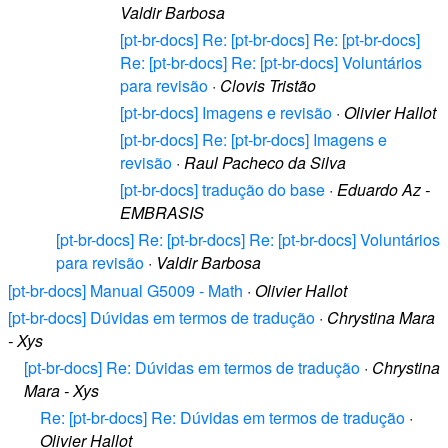
Valdir Barbosa
[pt-br-docs] Re: [pt-br-docs] Re: [pt-br-docs]
Re: [pt-br-docs] Re: [pt-br-docs] Voluntários
para revisão
·
Clovis Tristão
[pt-br-docs] Imagens e revisão
·
Olivier Hallot
[pt-br-docs] Re: [pt-br-docs] Imagens e
revisão
·
Raul Pacheco da Silva
[pt-br-docs] tradução do base
·
Eduardo Az -
EMBRASIS
[pt-br-docs] Re: [pt-br-docs] Re: [pt-br-docs] Voluntários
para revisão
·
Valdir Barbosa
[pt-br-docs] Manual G5009 - Math
·
Olivier Hallot
[pt-br-docs] Dúvidas em termos de tradução
·
Chrystina Mara
- Xys
[pt-br-docs] Re: Dúvidas em termos de tradução
·
Chrystina
Mara - Xys
Re: [pt-br-docs] Re: Dúvidas em termos de tradução
·
Olivier Hallot