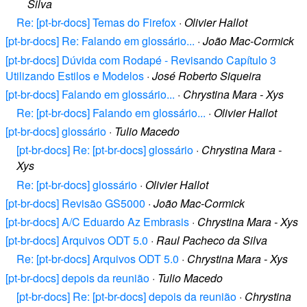
Silva
Re: [pt-br-docs] Temas do Firefox
·
Olivier Hallot
[pt-br-docs] Re: Falando em glossário...
·
João Mac-Cormick
[pt-br-docs] Dúvida com Rodapé - Revisando Capítulo 3
Utilizando Estilos e Modelos
·
José Roberto Siqueira
[pt-br-docs] Falando em glossário...
·
Chrystina Mara - Xys
Re: [pt-br-docs] Falando em glossário...
·
Olivier Hallot
[pt-br-docs] glossário
·
Tulio Macedo
[pt-br-docs] Re: [pt-br-docs] glossário
·
Chrystina Mara -
Xys
Re: [pt-br-docs] glossário
·
Olivier Hallot
[pt-br-docs] Revisão GS5000
·
João Mac-Cormick
[pt-br-docs] A/C Eduardo Az Embrasis
·
Chrystina Mara - Xys
[pt-br-docs] Arquivos ODT 5.0
·
Raul Pacheco da Silva
Re: [pt-br-docs] Arquivos ODT 5.0
·
Chrystina Mara - Xys
[pt-br-docs] depois da reunião
·
Tulio Macedo
[pt-br-docs] Re: [pt-br-docs] depois da reunião
·
Chrystina