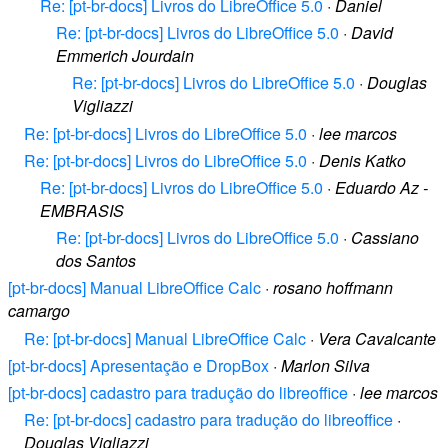
Re: [pt-br-docs] Livros do LibreOffice 5.0
·
Daniel
Re: [pt-br-docs] Livros do LibreOffice 5.0
·
David
Emmerich Jourdain
Re: [pt-br-docs] Livros do LibreOffice 5.0
·
Douglas
Vigliazzi
Re: [pt-br-docs] Livros do LibreOffice 5.0
·
lee marcos
Re: [pt-br-docs] Livros do LibreOffice 5.0
·
Denis Katko
Re: [pt-br-docs] Livros do LibreOffice 5.0
·
Eduardo Az -
EMBRASIS
Re: [pt-br-docs] Livros do LibreOffice 5.0
·
Cassiano
dos Santos
[pt-br-docs] Manual LibreOffice Calc
·
rosano hoffmann
camargo
Re: [pt-br-docs] Manual LibreOffice Calc
·
Vera Cavalcante
[pt-br-docs] Apresentação e DropBox
·
Marlon Silva
[pt-br-docs] cadastro para tradução do libreoffice
·
lee marcos
Re: [pt-br-docs] cadastro para tradução do libreoffice
·
Douglas Vigliazzi