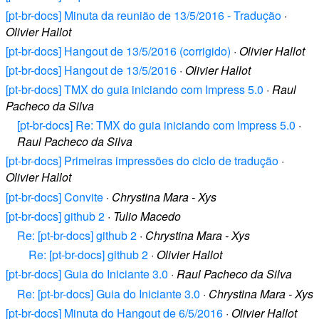
[pt-br-docs] Minuta da reunião de 13/5/2016 - Tradução
·
Olivier Hallot
[pt-br-docs] Hangout de 13/5/2016 (corrigido)
·
Olivier Hallot
[pt-br-docs] Hangout de 13/5/2016
·
Olivier Hallot
[pt-br-docs] TMX do guia iniciando com Impress 5.0
·
Raul
Pacheco da Silva
[pt-br-docs] Re: TMX do guia iniciando com Impress 5.0
·
Raul Pacheco da Silva
[pt-br-docs] Primeiras impressões do ciclo de tradução
·
Olivier Hallot
[pt-br-docs] Convite
·
Chrystina Mara - Xys
[pt-br-docs] github 2
·
Tulio Macedo
Re: [pt-br-docs] github 2
·
Chrystina Mara - Xys
Re: [pt-br-docs] github 2
·
Olivier Hallot
[pt-br-docs] Guia do Iniciante 3.0
·
Raul Pacheco da Silva
Re: [pt-br-docs] Guia do Iniciante 3.0
·
Chrystina Mara - Xys
[pt-br-docs] Minuta do Hangout de 6/5/2016
·
Olivier Hallot