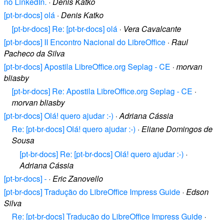
no LinkedIn.
·
Denis Katko
[pt-br-docs] olá
·
Denis Katko
[pt-br-docs] Re: [pt-br-docs] olá
·
Vera Cavalcante
[pt-br-docs] II Encontro Nacional do LibreOffice
·
Raul
Pacheco da Silva
[pt-br-docs] Apostila LibreOffice.org Seplag - CE
·
morvan
bliasby
[pt-br-docs] Re: Apostila LibreOffice.org Seplag - CE
·
morvan bliasby
[pt-br-docs] Olá! quero ajudar :-)
·
Adriana Cássia
Re: [pt-br-docs] Olá! quero ajudar :-)
·
Eliane Domingos de
Sousa
[pt-br-docs] Re: [pt-br-docs] Olá! quero ajudar :-)
·
Adriana Cássia
[pt-br-docs] -
·
Eric Zanovello
[pt-br-docs] Tradução do LibreOffice Impress Guide
·
Edson
Silva
Re: [pt-br-docs] Tradução do LibreOffice Impress Guide
·