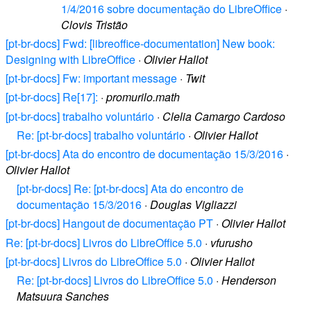
1/4/2016 sobre documentação do LibreOffice
·
Clovis Tristão
[pt-br-docs] Fwd: [libreoffice-documentation] New book:
Designing with LibreOffice
·
Olivier Hallot
[pt-br-docs] Fw: important message
·
Twit
[pt-br-docs] Re[17]:
·
promurilo.math
[pt-br-docs] trabalho voluntário
·
Clelia Camargo Cardoso
Re: [pt-br-docs] trabalho voluntário
·
Olivier Hallot
[pt-br-docs] Ata do encontro de documentação 15/3/2016
·
Olivier Hallot
[pt-br-docs] Re: [pt-br-docs] Ata do encontro de
documentação 15/3/2016
·
Douglas Vigliazzi
[pt-br-docs] Hangout de documentação PT
·
Olivier Hallot
Re: [pt-br-docs] Livros do LibreOffice 5.0
·
vfurusho
[pt-br-docs] Livros do LibreOffice 5.0
·
Olivier Hallot
Re: [pt-br-docs] Livros do LibreOffice 5.0
·
Henderson
Matsuura Sanches