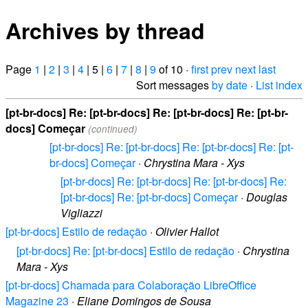
Archives by thread
Page
1
|
2
|
3
|
4
| 5 |
6
|
7
|
8
|
9
of 10 ·
first
prev
next
last
Sort messages
by date
·
List index
[pt-br-docs] Re: [pt-br-docs] Re: [pt-br-docs] Re: [pt-br-
docs] Começar
(continued)
[pt-br-docs] Re: [pt-br-docs] Re: [pt-br-docs] Re: [pt-
br-docs] Começar
·
Chrystina Mara - Xys
[pt-br-docs] Re: [pt-br-docs] Re: [pt-br-docs] Re:
[pt-br-docs] Re: [pt-br-docs] Começar
·
Douglas
Vigliazzi
[pt-br-docs] Estilo de redação
·
Olivier Hallot
[pt-br-docs] Re: [pt-br-docs] Estilo de redação
·
Chrystina
Mara - Xys
[pt-br-docs] Chamada para Colaboração LibreOffice
Magazine 23
·
Eliane Domingos de Sousa