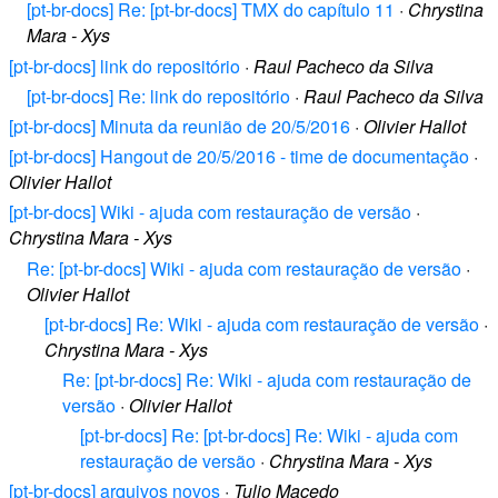
[pt-br-docs] Re: [pt-br-docs] TMX do capítulo 11
·
Chrystina
Mara - Xys
[pt-br-docs] link do repositório
·
Raul Pacheco da Silva
[pt-br-docs] Re: link do repositório
·
Raul Pacheco da Silva
[pt-br-docs] Minuta da reunião de 20/5/2016
·
Olivier Hallot
[pt-br-docs] Hangout de 20/5/2016 - time de documentação
·
Olivier Hallot
[pt-br-docs] Wiki - ajuda com restauração de versão
·
Chrystina Mara - Xys
Re: [pt-br-docs] Wiki - ajuda com restauração de versão
·
Olivier Hallot
[pt-br-docs] Re: Wiki - ajuda com restauração de versão
·
Chrystina Mara - Xys
Re: [pt-br-docs] Re: Wiki - ajuda com restauração de
versão
·
Olivier Hallot
[pt-br-docs] Re: [pt-br-docs] Re: Wiki - ajuda com
restauração de versão
·
Chrystina Mara - Xys
[pt-br-docs] arquivos novos
·
Tulio Macedo