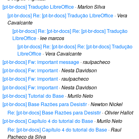
[pt-br-docs] Tradução LibreOffice
·
Marlon Silva
[pt-br-docs] Re: [pt-br-docs] Tradução LibreOffice
·
Vera
Cavalcante
[pt-br-docs] Re: [pt-br-docs] Re: [pt-br-docs] Tradução
LibreOffice
·
lee marcos
[pt-br-docs] Re: [pt-br-docs] Re: [pt-br-docs] Tradução
LibreOffice
·
Vera Cavalcante
[pt-br-docs] Fw: important message
·
raulpacheco
[pt-br-docs] Fw: important
·
Nesta Davidson
[pt-br-docs] Fw: important
·
raulpacheco
[pt-br-docs] Fw: important
·
Nesta Davidson
[pt-br-docs] Tutorial do Base
·
Murilo Neto
[pt-br-docs] Base Razões para Desistir
·
Newton Nickel
Re: [pt-br-docs] Base Razões para Desistir
·
Olivier Hallot
[pt-br-docs] Capítulo 4 do tutorial do Base
·
Murilo Neto
Re: [pt-br-docs] Capítulo 4 do tutorial do Base
·
Raul
Pacheco da Silva