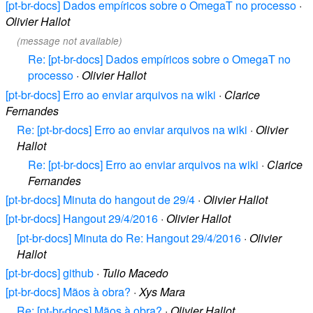
[pt-br-docs] Dados empíricos sobre o OmegaT no processo
·
Olivier Hallot
(message not available)
Re: [pt-br-docs] Dados empíricos sobre o OmegaT no
processo
·
Olivier Hallot
[pt-br-docs] Erro ao enviar arquivos na wiki
·
Clarice
Fernandes
Re: [pt-br-docs] Erro ao enviar arquivos na wiki
·
Olivier
Hallot
Re: [pt-br-docs] Erro ao enviar arquivos na wiki
·
Clarice
Fernandes
[pt-br-docs] Minuta do hangout de 29/4
·
Olivier Hallot
[pt-br-docs] Hangout 29/4/2016
·
Olivier Hallot
[pt-br-docs] Minuta do Re: Hangout 29/4/2016
·
Olivier
Hallot
[pt-br-docs] github
·
Tulio Macedo
[pt-br-docs] Mãos à obra?
·
Xys Mara
Re: [pt-br-docs] Mãos à obra?
·
Olivier Hallot