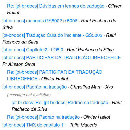
Re: [pt-br-docs] Dúvidas em termos de tradução
·
Olivier
Hallot
[pt-br-docs] manuais GS5002 e 5006
·
Raul Pacheco da
Silva
[pt-br-docs] Tradução Guia do Iniciante - GS5002
·
Raul
Pacheco da Silva
[pt-br-docs] Capitulo 2 - LO5.0
·
Raul Pacheco da Silva
[pt-br-docs] PARTICIPAR DA TRADUÇÃO LIBREOFFICE
·
Pr Alisson Silva
Re: [pt-br-docs] PARTICIPAR DA TRADUÇÃO
LIBREOFFICE
·
Olivier Hallot
[pt-br-docs] Padrão na tradução
·
Chrystina Mara - Xys
(message not available)
[pt-br-docs] Re: [pt-br-docs] Padrão na tradução
·
Raul
Pacheco da Silva
Re: [pt-br-docs] Padrão na tradução
·
Olivier Hallot
[pt-br-docs] TMX do capítulo 11
·
Tulio Macedo