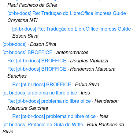
Raul Pacheco da Silva
[pt-br-docs] Re: Tradução do LibreOffice Impress Guide
·
Chrystina NTI
[pt-br-docs] Re: Tradução do LibreOffice Impress Guide
·
Edson Silva
[pt-br-docs]
·
Edson Silva
[pt-br-docs] BROFFICE
·
antoniomarcos
Re: [pt-br-docs] BROFFICE
·
Douglas Vigliazzi
Re: [pt-br-docs] BROFFICE
·
Henderson Matsuura
Sanches
Re: [pt-br-docs] BROFFICE
·
Fabio Silva
[pt-br-docs] problema no libre ofice
·
Ines
Re: [pt-br-docs] problema no libre ofice
·
Henderson
Matsuura Sanches
Re: [pt-br-docs] problema no libre ofice
·
Ines
[pt-br-docs] Prefácio do Guia do Write
·
Raul Pacheco da
Silva