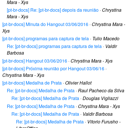
Mara - Xys
[pt-br-docs] Re: [pt-br-docs] depois da reunião
·
Chrystina
Mara - Xys
[pt-br-docs] Minuta do Hangout 03/06/2016
·
Chrystina Mara -
Xys
[pt-br-docs] programas para captura de tela
·
Tulio Macedo
Re: [pt-br-docs] programas para captura de tela
·
Valdir
Barbosa
[pt-br-docs] Hangout 03/06/2016
·
Chrystina Mara - Xys
[pt-br-docs] Próxima reunião por Hangout 03/06/16
·
Chrystina Mara - Xys
[pt-br-docs] Medalha de Prata
·
Olivier Hallot
Re: [pt-br-docs] Medalha de Prata
·
Raul Pacheco da Silva
Re: [pt-br-docs] Medalha de Prata
·
Douglas Vigliazzi
Re: [pt-br-docs] Medalha de Prata
·
Chrystina Mara - Xys
Re: [pt-br-docs] Medalha de Prata
·
Valdir Barbosa
Re: [pt-br-docs] Medalha de Prata
·
Vitorio Furusho -