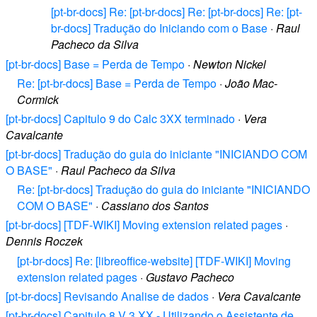
[pt-br-docs] Re: [pt-br-docs] Re: [pt-br-docs] Re: [pt-
br-docs] Tradução do Iniciando com o Base
·
Raul
Pacheco da Silva
[pt-br-docs] Base = Perda de Tempo
·
Newton Nickel
Re: [pt-br-docs] Base = Perda de Tempo
·
João Mac-
Cormick
[pt-br-docs] Capitulo 9 do Calc 3XX terminado
·
Vera
Cavalcante
[pt-br-docs] Tradução do guia do iniciante "INICIANDO COM
O BASE"
·
Raul Pacheco da Silva
Re: [pt-br-docs] Tradução do guia do iniciante "INICIANDO
COM O BASE"
·
Cassiano dos Santos
[pt-br-docs] [TDF-WIKI] Moving extension related pages
·
Dennis Roczek
[pt-br-docs] Re: [libreoffice-website] [TDF-WIKI] Moving
extension related pages
·
Gustavo Pacheco
[pt-br-docs] Revisando Analise de dados
·
Vera Cavalcante
[pt-br-docs] Capitulo 8 V 3.XX - Utilizando o Assistente de