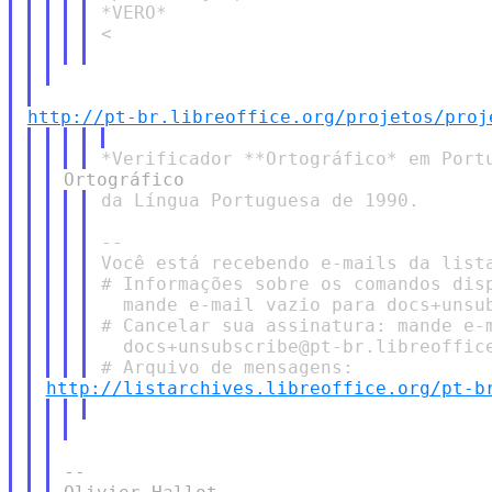
*VERO*

<

http://pt-br.libreoffice.org/projetos/proj
da Língua Portuguesa de 1990.

--

Você está recebendo e-mails da lista
# Informações sobre os comandos disp
  mande e-mail vazio para docs+unsub
# Cancelar sua assinatura: mande e-m
  docs+unsubscribe@pt-br.libreoffice
http://listarchives.libreoffice.org/pt-b
--
