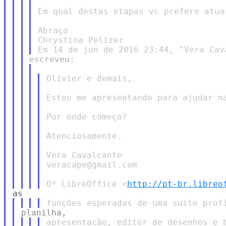
Em qual destas etapas vc prefere atuar
Abraço

Chrystina Pelizer

Olivier e demais,

Estou me apresentando para ajudar na
Por onde começo?

Atenciosamente.

Vera Cavalcante

veracape@gmail.com

O* LibreOffice <
http://pt-br.libreo
apresentação, editor de desenhos e b