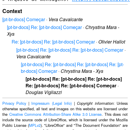
Context
[pt-br-docs] Começar
·
Vera Cavalcante
[pt-br-docs] Re: [pt-br-docs] Começar
·
Chrystina Mara -
Xys
Re: [pt-br-docs] Re: [pt-br-docs] Começar
·
Olivier Hallot
[pt-br-docs] Re: [pt-br-docs] Re: [pt-br-docs] Começar
·
Vera Cavalcante
[pt-br-docs] Re: [pt-br-docs] Re: [pt-br-docs] Re: [pt-
br-docs] Começar
·
Chrystina Mara - Xys
[pt-br-docs] Re: [pt-br-docs] Re: [pt-br-docs]
Re: [pt-br-docs] Re: [pt-br-docs] Começar
·
Douglas Vigliazzi
Privacy Policy
|
Impressum (Legal Info)
|
: Unless
Copyright information
otherwise specified, all text and images on this website are licensed under
the
Creative Commons Attribution-Share Alike 3.0 License
. This does not
include the source code of LibreOffice, which is licensed under the Mozilla
Public License (
MPLv2
). "LibreOffice" and "The Document Foundation" are