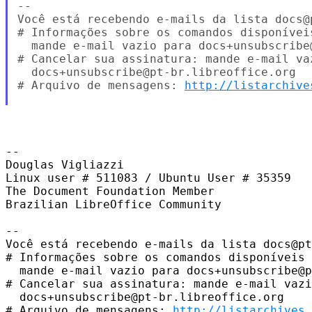
--

Você está recebendo e-mails da lista docs@
# Informações sobre os comandos disponíveis
  mande e-mail vazio para docs+unsubscribe
# Cancelar sua assinatura: mande e-mail vaz
  docs+unsubscribe@pt-br.libreoffice.org

# Arquivo de mensagens: 
http://listarchive
-- 

Douglas Vigliazzi

Linux user # 511083 / Ubuntu User # 35359

The Document Foundation Member

Brazilian LibreOffice Community

-- 

Você está recebendo e-mails da lista docs@pt
# Informações sobre os comandos disponíveis 
  mande e-mail vazio para docs+unsubscribe@p
# Cancelar sua assinatura: mande e-mail vazi
  docs+unsubscribe@pt-br.libreoffice.org

# Arquivo de mensagens: 
http://listarchives.