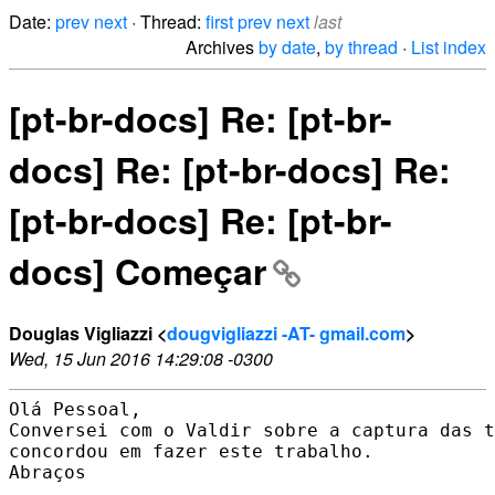
Date:
prev
next
· Thread:
first
prev
next
last
Archives
by date
,
by thread
·
List index
[pt-br-docs] Re: [pt-br-
docs] Re: [pt-br-docs] Re:
[pt-br-docs] Re: [pt-br-
docs] Começar
Douglas Vigliazzi <
dougvigliazzi -AT- gmail.com
>
Wed, 15 Jun 2016 14:29:08 -0300
Olá Pessoal,

Conversei com o Valdir sobre a captura das t
concordou em fazer este trabalho.

Abraços
