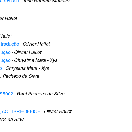
ra revisão
·
José Roberto Siqueira
er Hallot
Hallot
 tradução
·
Olivier Hallot
dução
·
Olivier Hallot
dução
·
Chrystina Mara - Xys
o
·
Chrystina Mara - Xys
l Pacheco da Silva
 GS5002
·
Raul Pacheco da Silva
DUÇÃO LIBREOFFICE
·
Olivier Hallot
co da Silva