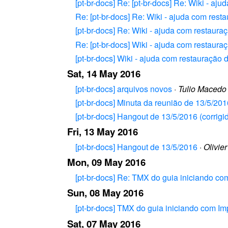
[pt-br-docs] Re: [pt-br-docs] Re: Wiki - aj
Re: [pt-br-docs] Re: Wiki - ajuda com rest
[pt-br-docs] Re: Wiki - ajuda com restaura
Re: [pt-br-docs] Wiki - ajuda com restaura
[pt-br-docs] Wiki - ajuda com restauração 
Sat, 14 May 2016
[pt-br-docs] arquivos novos
·
Tulio Macedo
[pt-br-docs] Minuta da reunião de 13/5/20
[pt-br-docs] Hangout de 13/5/2016 (corrigi
Fri, 13 May 2016
[pt-br-docs] Hangout de 13/5/2016
·
Olivier
Mon, 09 May 2016
[pt-br-docs] Re: TMX do guia iniciando co
Sun, 08 May 2016
[pt-br-docs] TMX do guia iniciando com Im
Sat, 07 May 2016