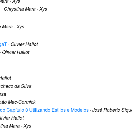
Mara - Xys
6
·
Chrystina Mara - Xys
a Mara - Xys
egaT
·
Olivier Hallot
·
Olivier Hallot
Hallot
checo da Silva
osa
oão Mac-Cormick
do Capítulo 3 Utilizando Estilos e Modelos
·
José Roberto Siqu
livier Hallot
tina Mara - Xys