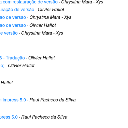
uda com restauração de versão
·
Chrystina Mara - Xys
auração de versão
·
Olivier Hallot
ção de versão
·
Chrystina Mara - Xys
ção de versão
·
Olivier Hallot
de versão
·
Chrystina Mara - Xys
16 - Tradução
·
Olivier Hallot
do)
·
Olivier Hallot
 Hallot
m Impress 5.0
·
Raul Pacheco da Silva
press 5.0
·
Raul Pacheco da Silva