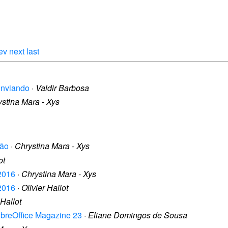
ev
next
last
Enviando
·
Valdir Barbosa
stina Mara - Xys
ção
·
Chrystina Mara - Xys
ot
/2016
·
Chrystina Mara - Xys
/2016
·
Olivier Hallot
 Hallot
ibreOffice Magazine 23
·
Eliane Domingos de Sousa