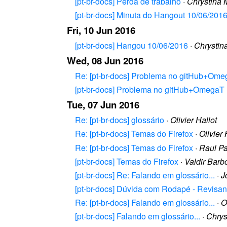
[pt-br-docs] Perda de trabalho
·
Chrystina 
[pt-br-docs] Minuta do Hangout 10/06/201
Fri, 10 Jun 2016
[pt-br-docs] Hangou 10/06/2016
·
Chrystin
Wed, 08 Jun 2016
Re: [pt-br-docs] Problema no gitHub+Om
[pt-br-docs] Problema no gitHub+OmegaT
Tue, 07 Jun 2016
Re: [pt-br-docs] glossário
·
Olivier Hallot
Re: [pt-br-docs] Temas do Firefox
·
Olivier 
Re: [pt-br-docs] Temas do Firefox
·
Raul Pa
[pt-br-docs] Temas do Firefox
·
Valdir Barb
[pt-br-docs] Re: Falando em glossário...
·
J
[pt-br-docs] Dúvida com Rodapé - Revisan
Re: [pt-br-docs] Falando em glossário...
·
O
[pt-br-docs] Falando em glossário...
·
Chrys