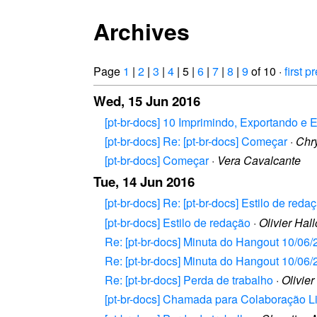
Archives
Page
1
|
2
|
3
|
4
| 5 |
6
|
7
|
8
|
9
of 10 ·
first
pr
Wed, 15 Jun 2016
[pt-br-docs] 10 Imprimindo, Exportando e 
[pt-br-docs] Re: [pt-br-docs] Começar
·
Chry
[pt-br-docs] Começar
·
Vera Cavalcante
Tue, 14 Jun 2016
[pt-br-docs] Re: [pt-br-docs] Estilo de reda
[pt-br-docs] Estilo de redação
·
Olivier Hall
Re: [pt-br-docs] Minuta do Hangout 10/06
Re: [pt-br-docs] Minuta do Hangout 10/06
Re: [pt-br-docs] Perda de trabalho
·
Olivier
[pt-br-docs] Chamada para Colaboração L