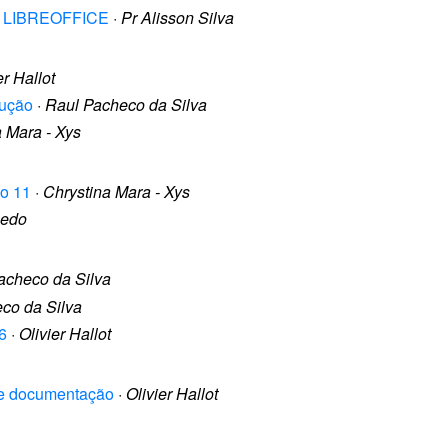
O LIBREOFFICE
·
Pr Alisson Silva
er Hallot
dução
·
Raul Pacheco da Silva
a Mara - Xys
lo 11
·
Chrystina Mara - Xys
cedo
acheco da Silva
co da Silva
6
·
Olivier Hallot
 de documentação
·
Olivier Hallot