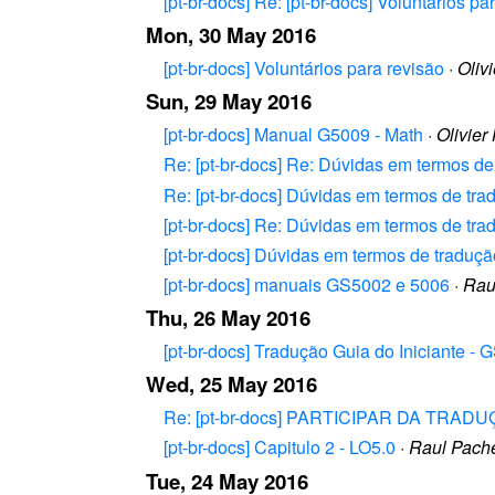
[pt-br-docs] Re: [pt-br-docs] Voluntários pa
Mon, 30 May 2016
[pt-br-docs] Voluntários para revisão
·
Olivi
Sun, 29 May 2016
[pt-br-docs] Manual G5009 - Math
·
Olivier 
Re: [pt-br-docs] Re: Dúvidas em termos de
Re: [pt-br-docs] Dúvidas em termos de tra
[pt-br-docs] Re: Dúvidas em termos de tra
[pt-br-docs] Dúvidas em termos de traduçã
[pt-br-docs] manuais GS5002 e 5006
·
Rau
Thu, 26 May 2016
[pt-br-docs] Tradução Guia do Iniciante -
Wed, 25 May 2016
Re: [pt-br-docs] PARTICIPAR DA TRA
[pt-br-docs] Capitulo 2 - LO5.0
·
Raul Pache
Tue, 24 May 2016