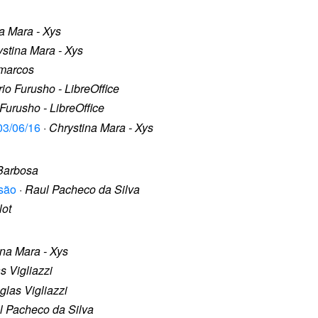
a Mara - Xys
stina Mara - Xys
 marcos
rio Furusho - LibreOffice
 Furusho - LibreOffice
03/06/16
·
Chrystina Mara - Xys
 Barbosa
isão
·
Raul Pacheco da Silva
lot
ina Mara - Xys
s Vigliazzi
las Vigliazzi
l Pacheco da Silva