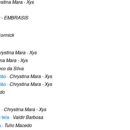
stina Mara - Xys
z - EMBRASIS
ormick
rystina Mara - Xys
ina Mara - Xys
co da Silva
nião
·
Chrystina Mara - Xys
nião
·
Chrystina Mara - Xys
edo
6
·
Chrystina Mara - Xys
 tela
·
Valdir Barbosa
a
·
Tulio Macedo