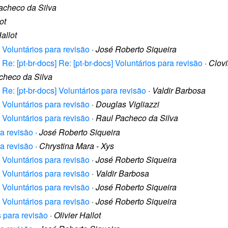
acheco da Silva
ot
Hallot
s] Voluntários para revisão
·
José Roberto Siqueira
] Re: [pt-br-docs] Re: [pt-br-docs] Voluntários para revisão
·
Clovi
checo da Silva
s] Re: [pt-br-docs] Voluntários para revisão
·
Valdir Barbosa
s] Voluntários para revisão
·
Douglas Vigliazzi
s] Voluntários para revisão
·
Raul Pacheco da Silva
ra revisão
·
José Roberto Siqueira
ra revisão
·
Chrystina Mara - Xys
s] Voluntários para revisão
·
José Roberto Siqueira
s] Voluntários para revisão
·
Valdir Barbosa
s] Voluntários para revisão
·
José Roberto Siqueira
s] Voluntários para revisão
·
José Roberto Siqueira
s para revisão
·
Olivier Hallot