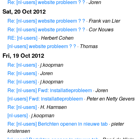
Re: [nl-users] website probleem ? ?
·
Joren
Sat, 20 Oct 2012
Re: [nl-users] website probleem ? ?
·
Frank van Lier
Re: [nl-users] website probleem ? ?
·
Cor Nouws
RE: [nl-users]
·
Herbert Cohen
[nl-users] website probleem ? ?
·
Thomas
Fri, 19 Oct 2012
Re: [nl-users]
·
j.koopman
Re: [nl-users]
·
Joren
Re: [nl-users]
·
j.koopman
Re: [nl-users] Fwd: installatieprobleem
·
Joren
[nl-users] Fwd: installatieprobleem
·
Peter en Netty Gevers
Re: [nl-users]
·
H. Harmsen
[nl-users]
·
j.koopman
Re: [nl-users] Berichten openen in nieuwe tab
·
pieter
kristensen