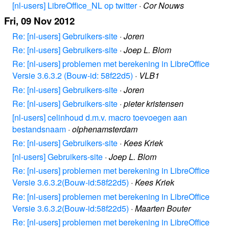
[nl-users] LibreOffice_NL op twitter
·
Cor Nouws
Fri, 09 Nov 2012
Re: [nl-users] Gebruikers-site
·
Joren
Re: [nl-users] Gebruikers-site
·
Joep L. Blom
Re: [nl-users] problemen met berekening in LibreOffice
Versie 3.6.3.2 (Bouw-id: 58f22d5)
·
VLB1
Re: [nl-users] Gebruikers-site
·
Joren
Re: [nl-users] Gebruikers-site
·
pieter kristensen
[nl-users] celinhoud d.m.v. macro toevoegen aan
bestandsnaam
·
olphenamsterdam
Re: [nl-users] Gebruikers-site
·
Kees Kriek
[nl-users] Gebruikers-site
·
Joep L. Blom
Re: [nl-users] problemen met berekening in LibreOffice
Versie 3.6.3.2(Bouw-id:58f22d5)
·
Kees Kriek
Re: [nl-users] problemen met berekening in LibreOffice
Versie 3.6.3.2(Bouw-id:58f22d5)
·
Maarten Bouter
Re: [nl-users] problemen met berekening in LibreOffice