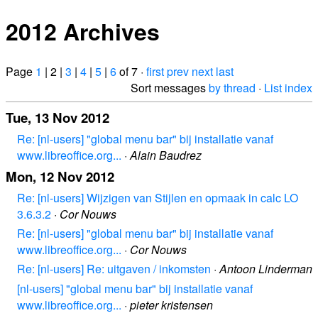
2012 Archives
Page
1
| 2 |
3
|
4
|
5
|
6
of 7 ·
first
prev
next
last
Sort messages
by thread
·
List index
Tue, 13 Nov 2012
Re: [nl-users] "global menu bar" bij installatie vanaf
www.libreoffice.org...
·
Alain Baudrez
Mon, 12 Nov 2012
Re: [nl-users] Wijzigen van Stijlen en opmaak in calc LO
3.6.3.2
·
Cor Nouws
Re: [nl-users] "global menu bar" bij installatie vanaf
www.libreoffice.org...
·
Cor Nouws
Re: [nl-users] Re: uitgaven / inkomsten
·
Antoon Linderman
[nl-users] "global menu bar" bij installatie vanaf
www.libreoffice.org...
·
pieter kristensen