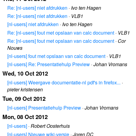
Re: [nl-users] niet afdrukken
·
Ivo ten Hagen
Re: [nl-users] niet afdrukken
·
VLB1
[nl-users] niet afdrukken
·
Ivo ten Hagen
Re: [nl-users] fout met opslaan van calc document
·
VLB1
Re: [nl-users] fout met opslaan van calc document
·
Cor
Nouws
[nl-users] fout met opslaan van calc document
·
VLB1
[nl-users] Re: Presentatiehulp Preview
·
Johan Vromans
Wed, 10 Oct 2012
[nl-users] Weergave documentatie-nl pdf's in firefox...
·
pieter kristensen
Tue, 09 Oct 2012
[nl-users] Presentatiehulp Preview
·
Johan Vromans
Mon, 08 Oct 2012
[nl-users]
·
Robert Oosterhuis
[nl-users] Nieuwe wiki-versie
·
Joren DC