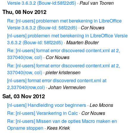
Versie 3.6.3.2 (Bouw-id:58f22d5)
·
Paul van Tooren
Thu, 08 Nov 2012
Re: [nl-users] problemen met berekening in LibreOffice
Versie 3.6.3.2 (Bouw-id: 58f22d5)
·
Cor Nouws
[nl-users] problemen met berekening in LibreOffice Versie
3.6.3.2 (Bouw-id: 58f22d5)
·
Maarten Bouter
Re: [nl-users] format error discovered content.xml at 2,
337040(row, col)
·
Cor Nouws
Re: [nl-users] format error discovered content.xml at 2,
337040(row, col)
·
pieter kristensen
[nl-users] format error discovered content.xml at
2,337040(row,col)
·
Johan Vermeulen
Sat, 03 Nov 2012
[nl-users] Handleiding voor beginners
·
Leo Moons
Re: [nl-users] Verankering in Calc
·
Cor Nouws
Re: [nl-users] Missen van de opties Macro maken en
Opname stoppen
·
Kees Kriek