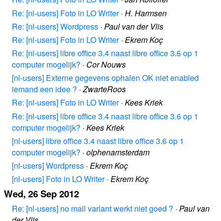
Re: [nl-users] Foto in LO Writer
·
H. Harmsen
Re: [nl-users] Wordpress
·
Paul van der Vlis
Re: [nl-users] Foto in LO Writer
·
Ekrem Koç
Re: [nl-users] libre office 3.4 naast libre office 3.6 op 1
computer mogelijk?
·
Cor Nouws
[nl-users] Externe gegevens ophalen OK niet enabled
iemand een idee ?
·
ZwarteRoos
Re: [nl-users] Foto in LO Writer
·
Kees Kriek
Re: [nl-users] libre office 3.4 naast libre office 3.6 op 1
computer mogelijk?
·
Kees Kriek
[nl-users] libre office 3.4 naast libre office 3.6 op 1
computer mogelijk?
·
olphenamsterdam
[nl-users] Wordpress
·
Ekrem Koç
[nl-users] Foto in LO Writer
·
Ekrem Koç
Wed, 26 Sep 2012
Re: [nl-users] no mail variant werkt niet goed ?
·
Paul van
der Vlis