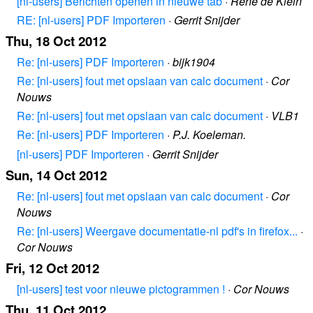
[nl-users] Berichten openen in nieuwe tab
·
René de Klein
RE: [nl-users] PDF Importeren
·
Gerrit Snijder
Thu, 18 Oct 2012
Re: [nl-users] PDF Importeren
·
bijk1904
Re: [nl-users] fout met opslaan van calc document
·
Cor
Nouws
Re: [nl-users] fout met opslaan van calc document
·
VLB1
Re: [nl-users] PDF Importeren
·
P.J. Koeleman.
[nl-users] PDF Importeren
·
Gerrit Snijder
Sun, 14 Oct 2012
Re: [nl-users] fout met opslaan van calc document
·
Cor
Nouws
Re: [nl-users] Weergave documentatie-nl pdf's in firefox...
·
Cor Nouws
Fri, 12 Oct 2012
[nl-users] test voor nieuwe pictogrammen !
·
Cor Nouws
Thu, 11 Oct 2012