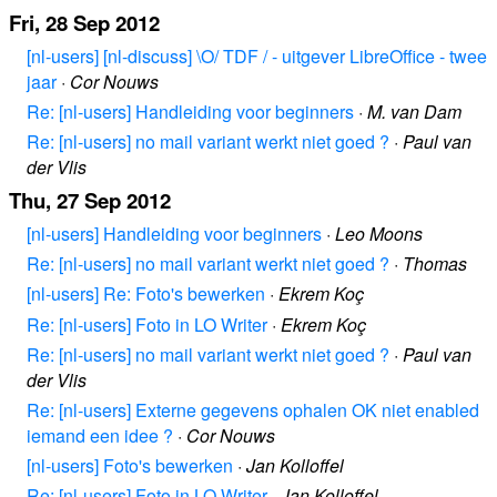
Fri, 28 Sep 2012
[nl-users] [nl-discuss] \O/ TDF / - uitgever LibreOffice - twee
jaar
·
Cor Nouws
Re: [nl-users] Handleiding voor beginners
·
M. van Dam
Re: [nl-users] no mail variant werkt niet goed ?
·
Paul van
der Vlis
Thu, 27 Sep 2012
[nl-users] Handleiding voor beginners
·
Leo Moons
Re: [nl-users] no mail variant werkt niet goed ?
·
Thomas
[nl-users] Re: Foto's bewerken
·
Ekrem Koç
Re: [nl-users] Foto in LO Writer
·
Ekrem Koç
Re: [nl-users] no mail variant werkt niet goed ?
·
Paul van
der Vlis
Re: [nl-users] Externe gegevens ophalen OK niet enabled
iemand een idee ?
·
Cor Nouws
[nl-users] Foto's bewerken
·
Jan Kolloffel
Re: [nl-users] Foto in LO Writer
·
Jan Kolloffel