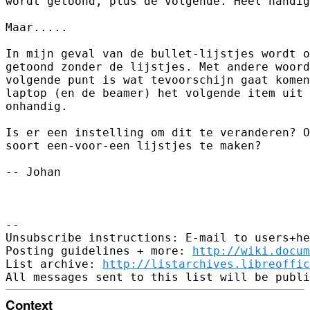
wordt getoond, plus de volgende. Heel handig
Maar.....

In mijn geval van de bullet-lijstjes wordt o
getoond zonder de lijstjes. Met andere woord
volgende punt is wat tevoorschijn gaat komen
laptop (en de beamer) het volgende item uit 
onhandig.

Is er een instelling om dit te veranderen? O
soort een-voor-een lijstjes te maken?

-- Johan

-- 

Unsubscribe instructions: E-mail to users+he
Posting guidelines + more: 
http://wiki.docum
List archive: 
http://listarchives.libreoffic
Context