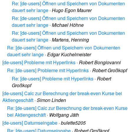
Re: [de-users] Öffnen und Speichern von Dokumenten
dauert sehr lange
·
Hugo Egon Maurer
Re: [de-users] Öffnen und Speichern von Dokumenten
dauert sehr lange
·
Michael Höhne
Re: [de-users] Öffnen und Speichern von Dokumenten
dauert sehr lange
·
Martens, Henning
Re: [de-users] Öffnen und Speichern von Dokumenten
dauert sehr lange
·
Edgar Kuchelmeister
[de-users] Probleme mit Hyperlinks
·
Robert Bongiovanni
Re: [de-users] Probleme mit Hyperlinks
·
Robert Großkopf
Re: [de-users] Probleme mit Hyperlinks
·
Robert
Großkopf
[de-users] Calc zur Berechnung der break-even Kurse bei
Aktiengeschäft
·
Simon Linden
Re: [de-users] Calc zur Berechnung der break-even Kurse
bei Aktiengeschäft
·
Wolfgang Jäth
[de-users] Datumseingabe
·
bulette5205
Re: [de-users] Datumseingabe
·
Robert Großkopf