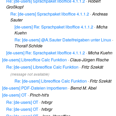
Re: [de-users] Sprachpaket liboffice 4.1.1.2
·
Robert
Großkopf
Re: [de-users] Sprachpaket liboffice 4.1.1.2
·
Andreas
Sauter
[de-users] Re: Sprachpaket liboffice 4.1.1.2
·
Micha
Kuehn
Re: [de-users] @A.Sauter Dateifreigaben unter Linux
·
Thoralf Schilde
[de-users] Re: Sprachpaket liboffice 4.1.1.2
·
Micha Kuehn
[de-users] Libreoffice Calc Funktion
·
Claus-Jürgen Rische
Re: [de-users] Libreoffice Calc Funktion
·
Fritz Szekät
(message not available)
Re: [de-users] Libreoffice Calc Funktion
·
Fritz Szekät
[de-users] PDF-Dateien importieren
·
Bernd M. Abel
[de-users] OT
·
Pinch-hit's
Re: [de-users] OT
·
hrbrgr
Re: [de-users] OT
·
hrbrgr