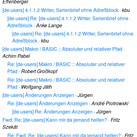
Effenberger
[de-users] 4.1.1.2 Writer, Serienbrief ohne Adreßblock
·
kbu
[de-users] Re: [de-users] 4.1.1.2 Writer, Serienbrief ohne
Adreßblock
·
Anke Lange
[de-users] Re: [de-users] 4.1.1.2 Writer, Serienbrief ohne
Adreßblock
·
kbu
[de-users] Makro / BASIC :: Absoluter und relativer Pfad
·
Achim Pabel
Re: [de-users] Makro / BASIC :: Absoluter und relativer
Pfad
·
Robert Großkopf
Re: [de-users] Makro / BASIC :: Absoluter und relativer
Pfad
·
Wolfgang Jäth
[de-users] Änderungen Anzeigen
·
Jürgen
Re: [de-users] Änderungen Anzeigen
·
André Piotrowski
[de-users] Re: Änderungen Anzeigen
·
Jürgen
Fwd: Re: [de-users] Kann mir da jemand helfen?
·
Fritz
Szekät
Re: Fwd: Re: [de-users] Kann mir da jemand helfen?
·
Fritz