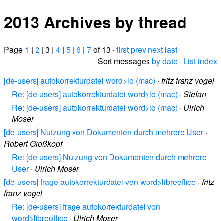
2013 Archives by thread
Page
1
|
2
| 3 |
4
|
5
|
6
|
7
of 13 ·
first
prev
next
last
Sort messages
by date
·
List index
[de-users] autokorrekturdatei word>lo (mac)
·
fritz franz vogel
Re: [de-users] autokorrekturdatei word>lo (mac)
·
Stefan
Re: [de-users] autokorrekturdatei word>lo (mac)
·
Ulrich
Moser
[de-users] Nutzung von Dokumenten durch mehrere User
·
Robert Großkopf
Re: [de-users] Nutzung von Dokumenten durch mehrere
User
·
Ulrich Moser
[de-users] frage autokorrekturdatei von word>libreoffice
·
fritz
franz vogel
Re: [de-users] frage autokorrekturdatei von
word>libreoffice
·
Ulrich Moser