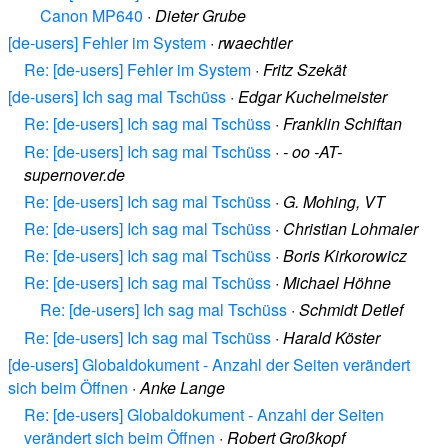
Canon MP640
·
Dieter Grube
[de-users] Fehler im System
·
rwaechtler
Re: [de-users] Fehler im System
·
Fritz Szekät
[de-users] Ich sag mal Tschüss
·
Edgar Kuchelmeister
Re: [de-users] Ich sag mal Tschüss
·
Franklin Schiftan
Re: [de-users] Ich sag mal Tschüss
·
- oo -AT-
supernover.de
Re: [de-users] Ich sag mal Tschüss
·
G. Mohing, VT
Re: [de-users] Ich sag mal Tschüss
·
Christian Lohmaier
Re: [de-users] Ich sag mal Tschüss
·
Boris Kirkorowicz
Re: [de-users] Ich sag mal Tschüss
·
Michael Höhne
Re: [de-users] Ich sag mal Tschüss
·
Schmidt Detlef
Re: [de-users] Ich sag mal Tschüss
·
Harald Köster
[de-users] Globaldokument - Anzahl der Seiten verändert
sich beim Öffnen
·
Anke Lange
Re: [de-users] Globaldokument - Anzahl der Seiten
verändert sich beim Öffnen
·
Robert Großkopf