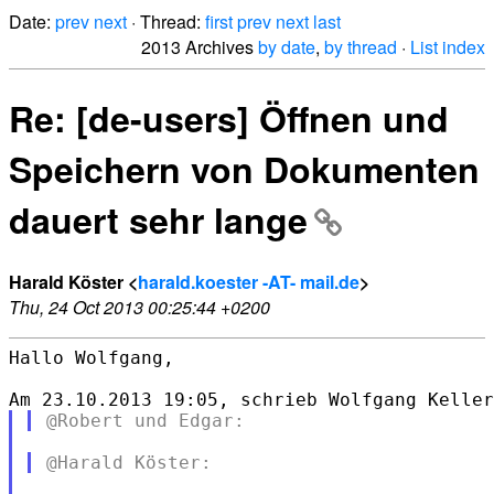
Date:
prev
next
· Thread:
first
prev
next
last
2013 Archives
by date
,
by thread
·
List index
Re: [de-users] Öffnen und
Speichern von Dokumenten
dauert sehr lange
Harald Köster <
harald.koester -AT- mail.de
>
Thu, 24 Oct 2013 00:25:44 +0200
Hallo Wolfgang,
