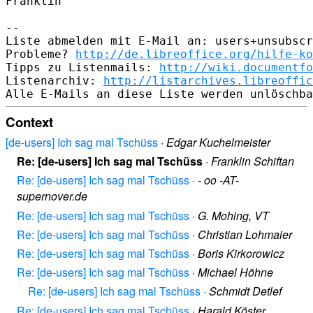
Franklin

-- 

Liste abmelden mit E-Mail an: users+unsubscr
Probleme? 
http://de.libreoffice.org/hilfe-ko
Tipps zu Listenmails: 
http://wiki.documentfo
Listenarchiv: 
http://listarchives.libreoffic
Context
[de-users] Ich sag mal Tschüss
·
Edgar Kuchelmeister
Re: [de-users] Ich sag mal Tschüss
·
Franklin Schiftan
Re: [de-users] Ich sag mal Tschüss
·
- oo -AT-
supernover.de
Re: [de-users] Ich sag mal Tschüss
·
G. Mohing, VT
Re: [de-users] Ich sag mal Tschüss
·
Christian Lohmaier
Re: [de-users] Ich sag mal Tschüss
·
Boris Kirkorowicz
Re: [de-users] Ich sag mal Tschüss
·
Michael Höhne
Re: [de-users] Ich sag mal Tschüss
·
Schmidt Detlef
Re: [de-users] Ich sag mal Tschüss
·
Harald Köster