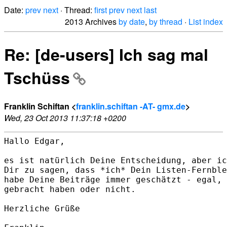
Date:
prev
next
· Thread:
first
prev
next
last
2013 Archives
by date
,
by thread
·
List index
Re: [de-users] Ich sag mal
Tschüss
Franklin Schiftan <
franklin.schiftan -AT- gmx.de
>
Wed, 23 Oct 2013 11:37:18 +0200
Hallo Edgar,

es ist natürlich Deine Entscheidung, aber ic
Dir zu sagen, dass *ich* Dein Listen-Fernble
habe Deine Beiträge immer geschätzt - egal, 
gebracht haben oder nicht.

Herzliche Grüße
