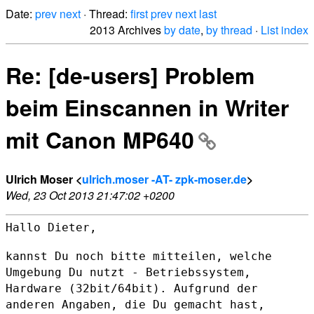
Date:
prev
next
· Thread:
first
prev
next
last
2013 Archives
by date
,
by thread
·
List index
Re: [de-users] Problem
beim Einscannen in Writer
mit Canon MP640
Ulrich Moser <
ulrich.moser -AT- zpk-moser.de
>
Wed, 23 Oct 2013 21:47:02 +0200
Hallo Dieter,

kannst Du noch bitte mitteilen, welche
Umgebung Du nutzt -
Betriebssystem,
Hardware (32bit/64bit). Aufgrund der
anderen Angaben,
die Du gemacht hast,