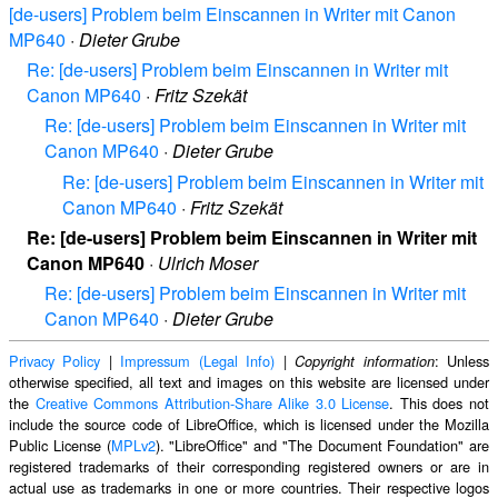
[de-users] Problem beim Einscannen in Writer mit Canon
MP640
·
Dieter Grube
Re: [de-users] Problem beim Einscannen in Writer mit
Canon MP640
·
Fritz Szekät
Re: [de-users] Problem beim Einscannen in Writer mit
Canon MP640
·
Dieter Grube
Re: [de-users] Problem beim Einscannen in Writer mit
Canon MP640
·
Fritz Szekät
Re: [de-users] Problem beim Einscannen in Writer mit
Canon MP640
·
Ulrich Moser
Re: [de-users] Problem beim Einscannen in Writer mit
Canon MP640
·
Dieter Grube
Privacy Policy
|
Impressum (Legal Info)
|
: Unless
Copyright information
otherwise specified, all text and images on this website are licensed under
the
Creative Commons Attribution-Share Alike 3.0 License
. This does not
include the source code of LibreOffice, which is licensed under the Mozilla
Public License (
MPLv2
). "LibreOffice" and "The Document Foundation" are
registered trademarks of their corresponding registered owners or are in
actual use as trademarks in one or more countries. Their respective logos