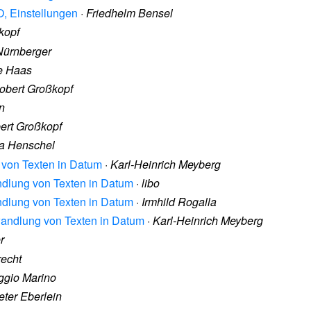
O, Einstellungen
·
Friedhelm Bensel
kopf
Nürnberger
 Haas
obert Großkopf
n
ert Großkopf
a Henschel
 von Texten in Datum
·
Karl-Heinrich Meyberg
ndlung von Texten in Datum
·
libo
ndlung von Texten in Datum
·
Irmhild Rogalla
wandlung von Texten in Datum
·
Karl-Heinrich Meyberg
r
recht
ggio Marino
eter Eberlein