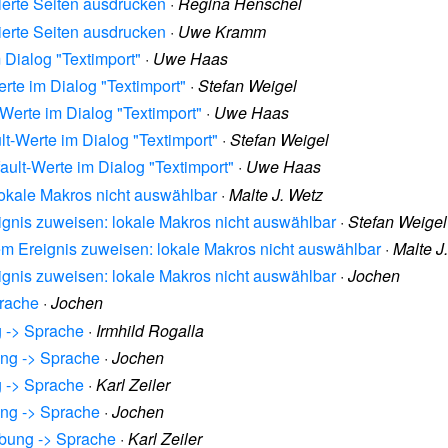
ierte Seiten ausdrucken
·
Regina Henschel
ierte Seiten ausdrucken
·
Uwe Kramm
 Dialog "Textimport"
·
Uwe Haas
erte im Dialog "Textimport"
·
Stefan Weigel
-Werte im Dialog "Textimport"
·
Uwe Haas
lt-Werte im Dialog "Textimport"
·
Stefan Weigel
ault-Werte im Dialog "Textimport"
·
Uwe Haas
lokale Makros nicht auswählbar
·
Malte J. Wetz
ignis zuweisen: lokale Makros nicht auswählbar
·
Stefan Weigel
nem Ereignis zuweisen: lokale Makros nicht auswählbar
·
Malte J
ignis zuweisen: lokale Makros nicht auswählbar
·
Jochen
prache
·
Jochen
g -> Sprache
·
Irmhild Rogalla
ung -> Sprache
·
Jochen
g -> Sprache
·
Karl Zeiler
ung -> Sprache
·
Jochen
ibung -> Sprache
·
Karl Zeiler