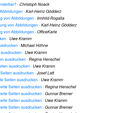
ränderbar?
·
Christoph Noack
 Abbildungen
·
Karl-Heinz Gödderz
ng von Abbildungen
·
Irmhild Rogalla
rung von Abbildungen
·
Karl-Heinz Gödderz
ng von Abbildungen
·
OfficeKarle
cken
·
Uwe Kramm
ausdrucken
·
Michael Höhne
n ausdrucken
·
Uwe Kramm
iten ausdrucken
·
Regina Henschel
Seiten ausdrucken
·
Uwe Kramm
e Seiten ausdrucken
·
Josef Latt
rte Seiten ausdrucken
·
Uwe Kramm
ierte Seiten ausdrucken
·
Regina Henschel
ierte Seiten ausdrucken
·
Gunnar Bremer
ierte Seiten ausdrucken
·
Uwe Kramm
ierte Seiten ausdrucken
·
Gunnar Bremer