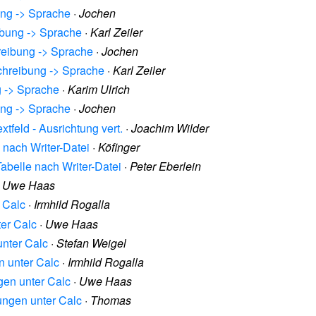
ung -> Sprache
·
Jochen
ibung -> Sprache
·
Karl Zeiler
reibung -> Sprache
·
Jochen
schreibung -> Sprache
·
Karl Zeiler
g -> Sprache
·
Karim Ulrich
ung -> Sprache
·
Jochen
xtfeld - Ausrichtung vert.
·
Joachim Wilder
 nach Writer-Datei
·
Köfinger
abelle nach Writer-Datei
·
Peter Eberlein
·
Uwe Haas
r Calc
·
Irmhild Rogalla
ter Calc
·
Uwe Haas
unter Calc
·
Stefan Weigel
n unter Calc
·
Irmhild Rogalla
gen unter Calc
·
Uwe Haas
lungen unter Calc
·
Thomas