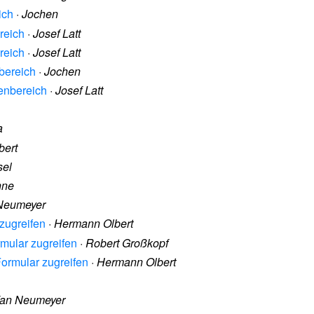
ich
·
Jochen
reich
·
Josef Latt
reich
·
Josef Latt
bereich
·
Jochen
benbereich
·
Josef Latt
a
bert
sel
hne
 Neumeyer
 zugreifen
·
Hermann Olbert
rmular zugreifen
·
Robert Großkopf
Formular zugreifen
·
Hermann Olbert
fan Neumeyer