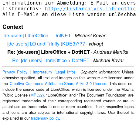
Informationen zur Abmeldung: E-Mail an users
Listenarchiv: 
http://listarchives.libreoffic
Context
[de-users] LibreOffice + DotNET
·
Michael Kovar
[de-users] LO und Trinity (KDE3)???
·
vdvogt
Re: [de-users] LibreOffice + DotNET
·
Andreas Mantke
Re: [de-users] LibreOffice + DotNET
·
Michael Kovar
Privacy Policy
|
Impressum (Legal Info)
|
: Unless
Copyright information
otherwise specified, all text and images on this website are licensed under
the
Creative Commons Attribution-Share Alike 3.0 License
. This does not
include the source code of LibreOffice, which is licensed under the Mozilla
Public License (
MPLv2
). "LibreOffice" and "The Document Foundation" are
registered trademarks of their corresponding registered owners or are in
actual use as trademarks in one or more countries. Their respective logos
and icons are also subject to international copyright laws. Use thereof is
explained in our
trademark policy
.