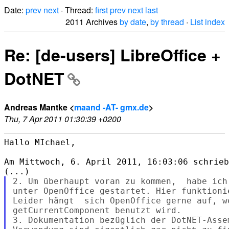
Date:
prev
next
· Thread:
first
prev
next
last
2011 Archives
by date
,
by thread
·
List index
Re: [de-users] LibreOffice +
DotNET
Andreas Mantke <
maand -AT- gmx.de
>
Thu, 7 Apr 2011 01:30:39 +0200
Hallo MIchael,

Am Mittwoch, 6. April 2011, 16:03:06 schrieb
2. Um überhaupt voran zu kommen,  habe ich
unter OpenOffice gestartet. Hier funktioni
Leider hängt  sich OpenOffice gerne auf, w
getCurrentComponent benutzt wird.

3. Dokumentation bezüglich der DotNET-Asse