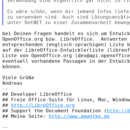
Verwendung sind eigentlich gar nicht zu fin
Es wäre schön, wenn mir jemand Infos liefe
zu verwenden sind. Auch sind Lösungsansätz
bei Deinen Fragen handelt es sich um Entwick
OpenOffice.org bzw. LibreOffice.  Antworten 
entsprechenden (englisch-sprachigen) Liste b
auf der LibreOffice-Entwicklerliste (libreof
Liste von OpenOffice.org (dev@api.openoffice
eventuell vorhandene Passagen in der Entwick
können.

Viele Grüße

Andreas

-- 

## Developer LibreOffice

## Freie Office-Suite für Linux, Mac, Window
## 
http://LibreOffice.org
## Support the Document Foundation (
http://d
## Meine Seite: 
http://www.amantke.de
-- 
