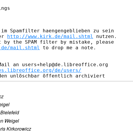
ngs

im Spamfilter haengengeblieben zu sein

er 
http://www.kirk.de/mail.shtml
 nutzen.

 by the SPAM filter by mistake, please

.de/mail.shtml
 to drop me a note.

ail an users+help@de.libreoffice.org

es.libreoffice.org/de/users/
cz
eigel
Bielefeld
an Weigel
ris Kirkorowicz