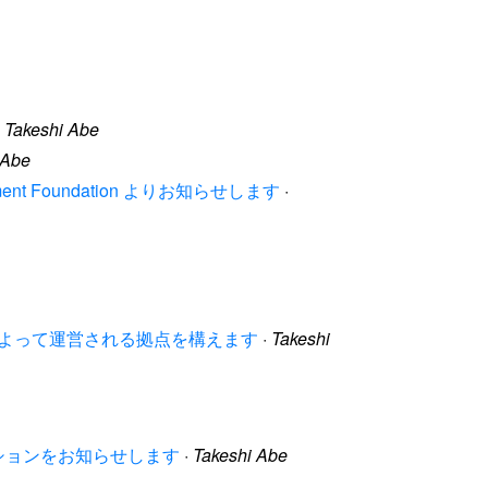
·
Takeshi Abe
 Abe
ocument Foundation よりお知らせします
·
ティによって運営される拠点を構えます
·
Takeshi
グセッションをお知らせします
·
Takeshi Abe