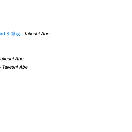
oard を発表
·
Takeshi Abe
Takeshi Abe
·
Takeshi Abe