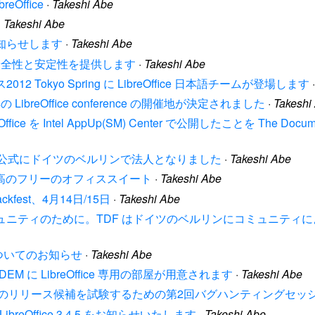
breOffice
·
Takeshi Abe
·
Takeshi Abe
.6 をお知らせします
·
Takeshi Abe
 はさらなる安全性と安定性を提供します
·
Takeshi Abe
12 Tokyo Spring に LibreOffice 日本語チームが登場します
の LibreOffice conference の開催地が決定されました
·
Takeshi
breOffice を Intel AppUp(SM) Center で公開したことを The D
undation が公式にドイツのベルリンで法人となりました
·
Takeshi Abe
 かつてない最高のフリーのオフィススイート
·
Takeshi Abe
Hackfest、4月14日/15日
·
Takeshi Abe
って、コミュニティのために。TDF はドイツのベルリンにコミュニ
候補地についてのお知らせ
·
Takeshi Abe
SDEM に LibreOffice 専用の部屋が用意されます
·
Takeshi Abe
ffice 3.5 の最初のリリース候補を試験するための第2回バグハンティン
n は LibreOffice 3.4.5 をお知らせいたします
·
Takeshi Abe