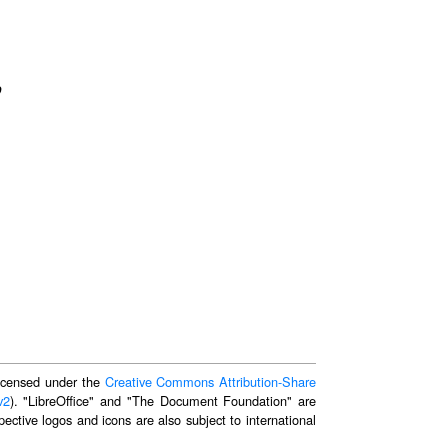
o
 licensed under the
Creative Commons Attribution-Share
v2
). "LibreOffice" and "The Document Foundation" are
ective logos and icons are also subject to international