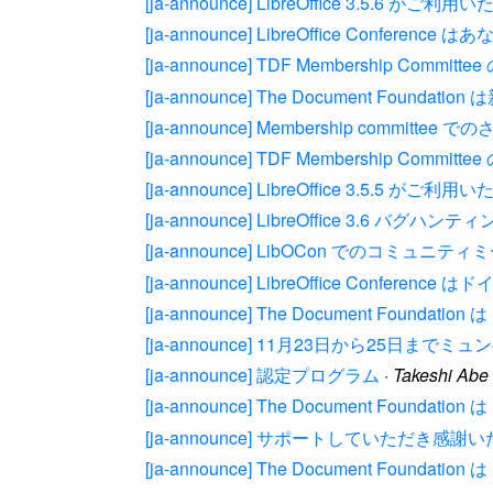
[ja-announce] LibreOffice 3.5.6 がご
[ja-announce] LibreOffice Confere
[ja-announce] TDF Membership Comm
[ja-announce] The Document Found
[ja-announce] Membership committee
[ja-announce] TDF Membership Commi
[ja-announce] LibreOffice 3.5.5 がご
[ja-announce] LibreOffice 3.6 バ
[ja-announce] LibOCon でのコミュニ
[ja-announce] LibreOffice Co
[ja-announce] The Document Foundatio
[ja-announce] 11月23日から25日までミュ
[ja-announce] 認定プログラム
·
Takeshi Abe
[ja-announce] The Document Foundation
[ja-announce] サポートしていただき感謝
[ja-announce] The Document Foundation