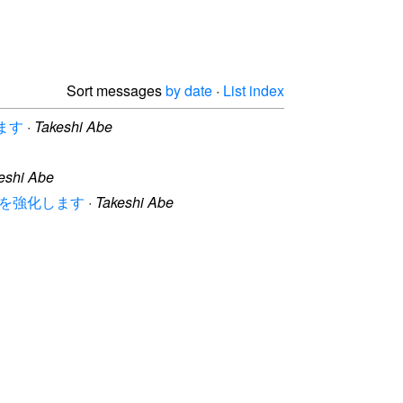
Sort messages
by date
·
List index
します
·
Takeshi Abe
eshi Abe
機能を強化します
·
Takeshi Abe