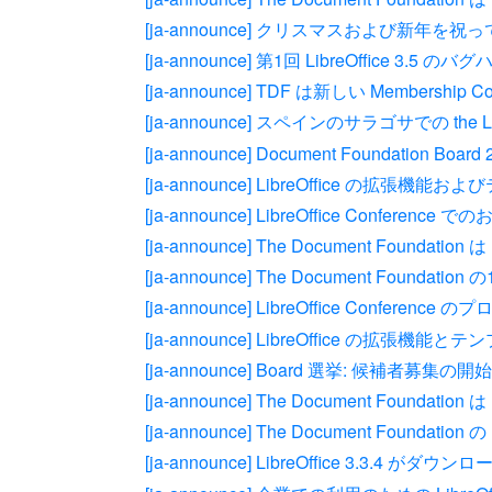
[ja-announce] クリスマスおよび新年を祝っ
[ja-announce] 第1回 LibreOffice 3
[ja-announce] TDF は新しい Membershi
[ja-announce] スペインのサラゴサでの the Lib
[ja-announce] Document Foundation Boa
[ja-announce] LibreOffice 
[ja-announce] LibreOffice Conference 
[ja-announce] The Document Foun
[ja-announce] The Document Foundat
[ja-announce] LibreOffice Conference 
[ja-announce] LibreOffice 
[ja-announce] Board 選挙: 候補者募集の開始
[ja-announce] The Document Foundation
[ja-announce] The Document Foundatio
[ja-announce] LibreOffice 3.3.4