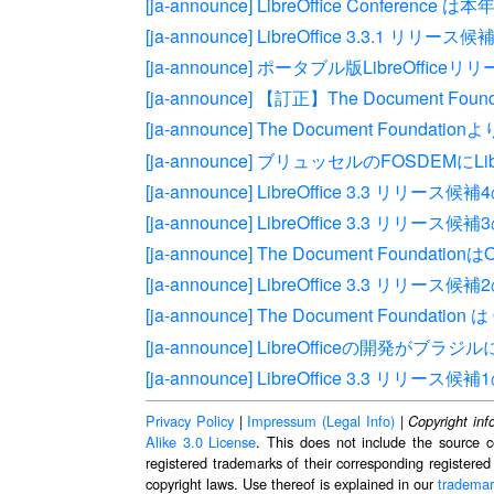
[ja-announce] LibreOffice Confer
[ja-announce] LibreOffice 3.3.1 
[ja-announce] ポータブル版LibreOffic
[ja-announce] 【訂正】The Document F
[ja-announce] The Document Foundat
[ja-announce] ブリュッセルのFOSDEMにLi
[ja-announce] LibreOffice 3.3 リ
[ja-announce] LibreOffice 3.3 リ
[ja-announce] The Document Foundat
[ja-announce] LibreOffice 3.3 リ
[ja-announce] The Document Foundation
[ja-announce] LibreOfficeの開発が
[ja-announce] LibreOffice 3.3 リ
Privacy Policy
|
Impressum (Legal Info)
|
Copyright inf
Alike 3.0 License
. This does not include the source c
registered trademarks of their corresponding registered
copyright laws. Use thereof is explained in our
trademar