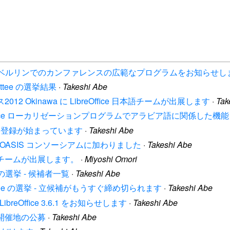
 コミュニティよりベルリンでのカンファレンスの広範なプログラムをお知らせ
mmittee の選挙結果
·
Takeshi Abe
012 Okinawa に LibreOffice 日本語チームが出展します
·
Tak
ibreOffice ローカリゼーションプログラムでアラビア語に関係した
nce の参加登録が始まっています
·
Takeshi Abe
ation は OASIS コンソーシアムに加わりました
·
Takeshi Abe
ce日本語チームが出展します。
·
Miyoshi Omori
tee の選挙 - 候補者一覧
·
Takeshi Abe
Committee の選挙 - 立候補がもうすぐ締め切られます
·
Takeshi Abe
 は LibreOffice 3.6.1 をお知らせします
·
Takeshi Abe
2013 開催地の公募
·
Takeshi Abe