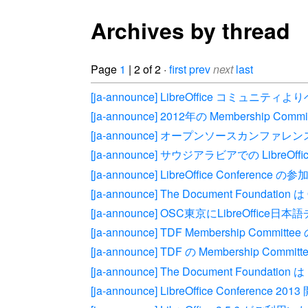
Archives by thread
Page
1
| 2 of 2 ·
first
prev
next
last
[ja-announce] LibreOffice
[ja-announce] 2012年の Membership Co
[ja-announce] オープンソースカンファレンス2
[ja-announce] サウジアラビアでの L
[ja-announce] LibreOffice Confere
[ja-announce] The Document Found
[ja-announce] OSC東京にLibreOffi
[ja-announce] TDF Membership Commit
[ja-announce] TDF の Membership 
[ja-announce] The Document Foundation
[ja-announce] LibreOffice Conference 