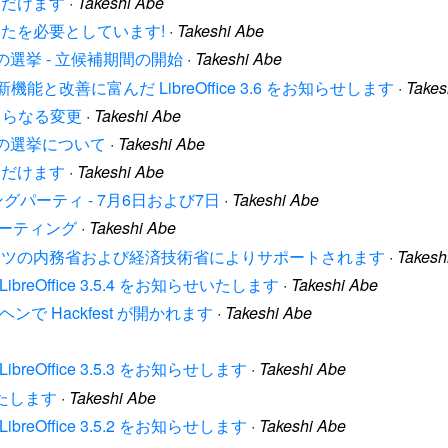
利用いただけます
·
Takeshi Abe
nce はあなたを必要としています!
·
Takeshi Abe
ittee の選挙 - 立候補期間の開始
·
Takeshi Abe
ation は新機能と改善に富んだ LibreOffice 3.6 をお知らせします
·
Takes
 でのさらなる変更
·
Takeshi Abe
ttee の選挙について
·
Takeshi Abe
利用いただけます
·
Takeshi Abe
グハンティングパーティ - 7月6日および7日
·
Takeshi Abe
ティミーティング
·
Takeshi Abe
nference はドイツの内務省および経済技術省によりサポートされます
·
Takesh
n は LibreOffice 3.5.4 をお知らせいたします
·
Takeshi Abe
ンヘンで Hackfest が開かれます
·
Takeshi Abe
 は LibreOffice 3.5.3 をお知らせします
·
Takeshi Abe
いたします
·
Takeshi Abe
 は LibreOffice 3.5.2 をお知らせします
·
Takeshi Abe