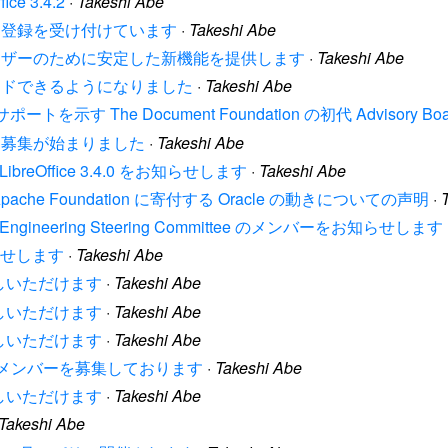
ce 3.4.2
·
Takeshi Abe
ence の参加登録を受け付けています
·
Takeshi Abe
.1 は全てのユーザーのために安定した新機能を提供します
·
Takeshi Abe
 がダウンロードできるようになりました
·
Takeshi Abe
いサポートを示す The Document Foundation の初代 Advisory B
nce の論文募集が始まりました
·
Takeshi Abe
 が LibreOffice 3.4.0 をお知らせします
·
Takeshi Abe
 the Apache Foundation に寄付する Oracle の動きについての声明
·
ion は Engineering Steering Committee のメンバーをお知らせします
知らせします
·
Takeshi Abe
4 をお試しいただけます
·
Takeshi Abe
3 をお試しいただけます
·
Takeshi Abe
2 をお試しいただけます
·
Takeshi Abe
dation はメンバーを募集しております
·
Takeshi Abe
1 をお試しいただけます
·
Takeshi Abe
Takeshi Abe