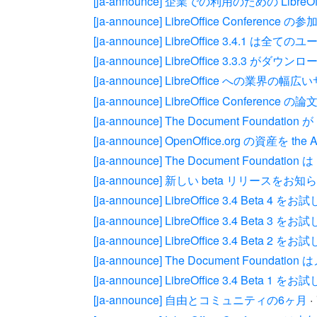
[ja-announce] 企業での利用のための LibreOffi
[ja-announce] LibreOffice Confer
[ja-announce] LibreOffice 3.4
[ja-announce] LibreOffice 3.3.3
[ja-announce] LibreOffice への業界の幅広
[ja-announce] LibreOffice Confere
[ja-announce] The Document Foundation
[ja-announce] OpenOffice.org の資産を
[ja-announce] The Document Foundat
[ja-announce] 新しい beta リリースをお
[ja-announce] LibreOffice 3.4 Beta 
[ja-announce] LibreOffice 3.4 Beta 
[ja-announce] LibreOffice 3.4 Beta 
[ja-announce] The Document Foun
[ja-announce] LibreOffice 3.4 Beta 
[ja-announce] 自由とコミュニティの6ヶ月
·