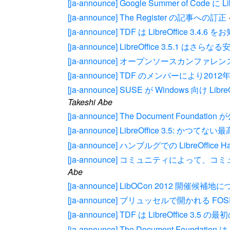
[ja-announce] Google Summer of Code に Li
[ja-announce] The Register の記事への訂正
[ja-announce] TDF は LibreOffice 3.4
[ja-announce] LibreOffice 3.5.1
[ja-announce] オープンソースカンファレンス20
[ja-announce] TDF のメンバーにより2012年
[ja-announce] SUSE が Windows 向け Li
Takeshi Abe
[ja-announce] The Document Fo
[ja-announce] LibreOffice 3.5:
[ja-announce] ハンブルグでの LibreOffice 
[ja-announce] コミュニティによ
Abe
[ja-announce] LibOCon 2012 開催
[ja-announce] ブリュッセルで開かれる FO
[ja-announce] TDF は LibreO
[ja-announce] The Document Foundatio