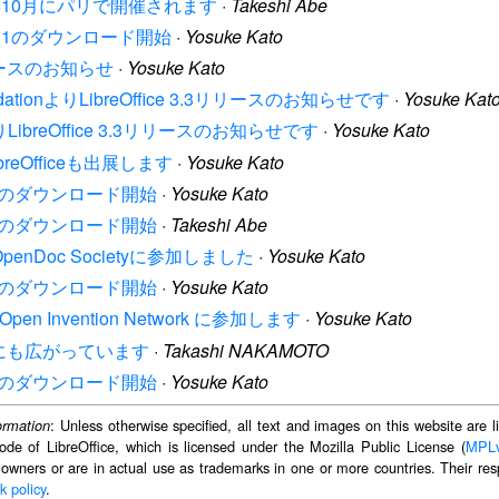
ence は本年10月にパリで開催されます
·
Takeshi Abe
リリース候補1のダウンロード開始
·
Yosuke Kato
eリリースのお知らせ
·
Yosuke Kato
oundationよりLibreOffice 3.3リリースのお知らせです
·
Yosuke Kat
ionよりLibreOffice 3.3リリースのお知らせです
·
Yosuke Kato
breOfficeも出展します
·
Yosuke Kato
リース候補4のダウンロード開始
·
Yosuke Kato
リース候補3のダウンロード開始
·
Takeshi Abe
ionはOpenDoc Societyに参加しました
·
Yosuke Kato
リース候補2のダウンロード開始
·
Yosuke Kato
 は Open Invention Network に参加します
·
Yosuke Kato
ブラジルにも広がっています
·
Takashi NAKAMOTO
リース候補1のダウンロード開始
·
Yosuke Kato
: Unless otherwise specified, all text and images on this website are
ormation
ode of LibreOffice, which is licensed under the Mozilla Public License (
MPL
 owners or are in actual use as trademarks in one or more countries. Their resp
k policy
.