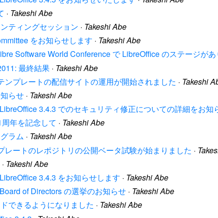
て
·
Takeshi Abe
.5 のバグハンティングセッション
·
Takeshi Abe
p Committee をお知らせします
·
Takeshi Abe
re Software World Conference で LibreOffice のステージ
rd 2011: 最終結果
·
Takeshi Abe
の拡張機能およびテンプレートの配信サイトの運用が開始されました
·
Takeshi A
でのお知らせ
·
Takeshi Abe
dation は LibreOffice 3.4.3 でのセキュリティ修正についての詳細
ion の1周年を記念して
·
Takeshi Abe
のプログラム
·
Takeshi Abe
の拡張機能とテンプレートのレポジトリの公開ベータ試験が始まりました
·
Takes
·
Takeshi Abe
 は LibreOffice 3.4.3 をお知らせします
·
Takeshi Abe
n の Board of Directors の選挙のお知らせ
·
Takeshi Abe
 がダウンロードできるようになりました
·
Takeshi Abe