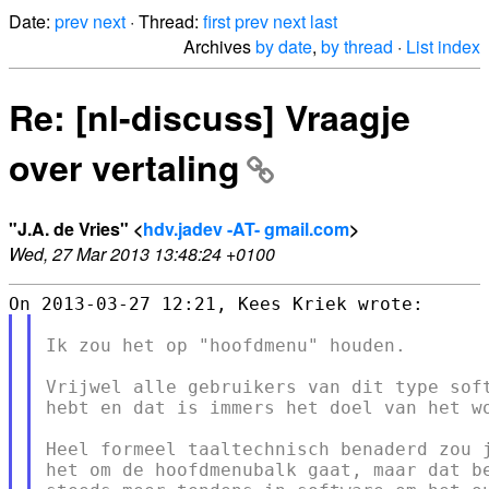
Date:
prev
next
· Thread:
first
prev
next
last
Archives
by date
,
by thread
·
List index
Re: [nl-discuss] Vraagje
over vertaling
"J.A. de Vries" <
hdv.jadev -AT- gmail.com
>
Wed, 27 Mar 2013 13:48:24 +0100
Ik zou het op "hoofdmenu" houden.

Vrijwel alle gebruikers van dit type soft
hebt en dat is immers het doel van het wo
Heel formeel taaltechnisch benaderd zou j
het om de hoofdmenubalk gaat, maar dat be