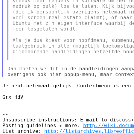
steeds meer tendens in software om het ou
nadruk op balk) los te laten. Kijk bijvoo
(die ik persoonlijk overigens helemaal ni
veel screen real-estate claimt), of naar 
Ubuntu met z'n eigen interface waarbij de
meer losgelaten wordt.

Als je dus kiest voor hoofdmenu, submenu,
taalgebruik in alle (mogelijk toekomstige
bijbehorende handleidingen hetzelfde houd
Dan moeten we dit in de handleidingen aanp
Je hebt helemaal gelijk. Contextmenu is een 
Grx HdV

-- 

Unsubscribe instructions: E-mail to discuss+
Posting guidelines + more: 
http://wiki.docum
List archive: 
http://listarchives.libreoffic