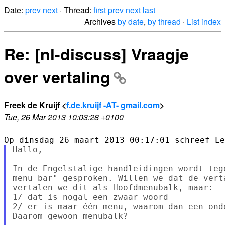
Date:
prev
next
· Thread:
first
prev
next
last
Archives
by date
,
by thread
·
List index
Re: [nl-discuss] Vraagje
over vertaling
Freek de Kruijf <
f.de.kruijf -AT- gmail.com
>
Tue, 26 Mar 2013 10:03:28 +0100
Hallo,

In de Engelstalige handleidingen wordt teg
menu bar" gesproken. Willen we dat de vert
vertalen we dit als Hoofdmenubalk, maar:

1/ dat is nogal een zwaar woord

2/ er is maar één menu, waarom dan een onde
Daarom gewoon menubalk?
