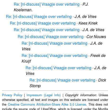
Re: [nl-discuss] Vraagje over vertaling
·
P.J.
Koeleman.
Re: [nl-discuss] Vraagje over vertaling
·
J.A. de Vries
Re: [nl-discuss] Vraagje over vertaling
·
Kees Kriek
Re: [nl-discuss] Vraagje over vertaling
·
J.A. de Vries
Re: [nl-discuss] Vraagje over vertaling
·
Cor Nouws
Re: [nl-discuss] Vraagje over vertaling
·
J.A. de
Vries
Re: [nl-discuss] Vraagje over vertaling
·
Freek de
Kruijf
Re: [nl-discuss] Vraagje over vertaling
·
J.A. de
Vries
Re: [nl-discuss] Vraagje over vertaling
·
Dick
Stomp
Privacy Policy
|
Impressum (Legal Info)
|
: Unless
Copyright information
otherwise specified, all text and images on this website are licensed under
the
Creative Commons Attribution-Share Alike 3.0 License
. This does not
include the source code of LibreOffice, which is licensed under the Mozilla