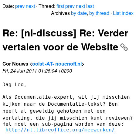
Date:
prev
next
· Thread:
first
prev
next
last
Archives
by date
,
by thread
·
List index
Re: [nl-discuss] Re: Verder
vertalen voor de Website
Cor Nouws <
oolst -AT- nouenoff.nl
>
Fri, 24 Jun 2011 01:26:04 +0200
Dag Leo,

Als Documentatie-expert, wil jij misschien
kijken naar de
Documentatie-tekst? Ben
heeft al geweldig geholpen met een
vertaling,
die jij misschien kunt reviewen?
Het moet een sub-pagina worden van deze:

http://nl.libreoffice.org/meewerken/