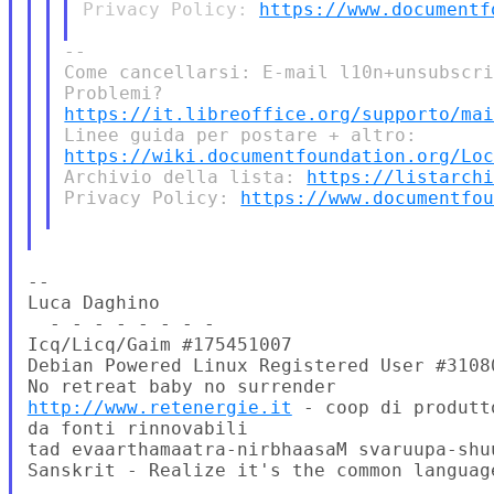
Privacy Policy: 
https://www.documentf
--

Come cancellarsi: E-mail l10n+unsubscri
https://it.libreoffice.org/supporto/ma
https://wiki.documentfoundation.org/Lo
Archivio della lista: 
https://listarch
Privacy Policy: 
https://www.documentfo
--

Luca Daghino

  - - - - - - - -

Icq/Licq/Gaim #175451007

Debian Powered Linux Registered User #3108
http://www.retenergie.it
 - coop di produtt
da fonti rinnovabili

tad evaarthamaatra-nirbhaasaM svaruupa-shuu
Sanskrit - Realize it's the common language