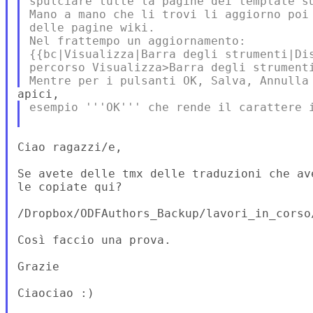
spulciare tutte la pagine dei template su
Mano a mano che li trovi li aggiorno poi 
delle pagine wiki.

Nel frattempo un aggiornamento:

{{bc|Visualizza|Barra degli strumenti|Dis
percorso Visualizza>Barra degli strumenti
esempio '''OK''' che rende il carattere i
Ciao ragazzi/e,

Se avete delle tmx delle traduzioni che av
le copiate qui?

/Dropbox/ODFAuthors_Backup/lavori_in_corso/
Così faccio una prova.

Grazie

Ciaociao :)
