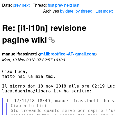
Date:
prev
next
· Thread:
first
prev
next
last
Archives
by date
,
by thread
·
List index
Re: [it-l10n] revisione
pagine wiki
manuel frassinetti <
mf.libreoffice -AT- gmail.com
>
Mon, 19 Nov 2018 07:32:57 +0100
Ciao Luca,

fatto hai la mia tmx.

Il giorno dom 18 nov 2018 alle ore 02:19 Luc
luca.daghino@libero.it> ha scritto:

Ciao a tutti:)

Sto trovando quanto serve per capire l'us