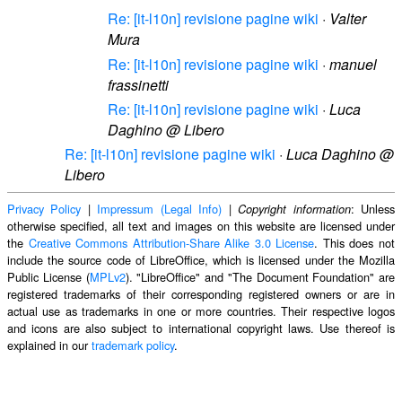
Re: [it-l10n] revisione pagine wiki
·
Valter
Mura
Re: [it-l10n] revisione pagine wiki
·
manuel
frassinetti
Re: [it-l10n] revisione pagine wiki
·
Luca
Daghino @ Libero
Re: [it-l10n] revisione pagine wiki
·
Luca Daghino @
Libero
Privacy Policy
|
Impressum (Legal Info)
|
: Unless
Copyright information
otherwise specified, all text and images on this website are licensed under
the
Creative Commons Attribution-Share Alike 3.0 License
. This does not
include the source code of LibreOffice, which is licensed under the Mozilla
Public License (
MPLv2
). "LibreOffice" and "The Document Foundation" are
registered trademarks of their corresponding registered owners or are in
actual use as trademarks in one or more countries. Their respective logos
and icons are also subject to international copyright laws. Use thereof is
explained in our
trademark policy
.