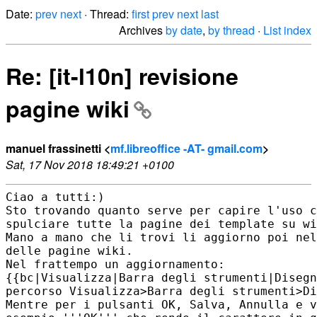
Date:
prev
next
· Thread:
first
prev
next
last
Archives
by date
,
by thread
·
List index
Re: [it-l10n] revisione
pagine wiki
manuel frassinetti <
mf.libreoffice -AT- gmail.com
>
Sat, 17 Nov 2018 18:49:21 +0100
Ciao a tutti:)

Sto trovando quanto serve per capire l'uso c
spulciare tutte la pagine dei template su wi
Mano a mano che li trovi li aggiorno poi nel
delle pagine wiki.

Nel frattempo un aggiornamento:

{{bc|Visualizza|Barra degli strumenti|Disegn
percorso Visualizza>Barra degli strumenti>Di
Mentre per i pulsanti OK, Salva, Annulla e v