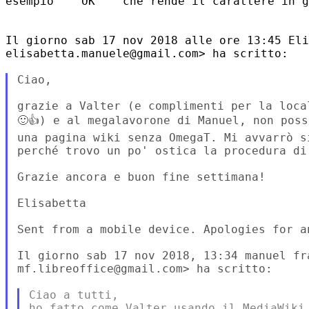
esempio '''OK''' che rende il carattere in g
Il giorno sab 17 nov 2018 alle ore 13:45 Eli
elisabetta.manuele@gmail.com> ha scritto:

Ciao,

grazie a Valter (e complimenti per la loca
🙂👍) e al megalavorone di Manuel, non poss
una pagina wiki senza OmegaT. Mi avvarrò s
perché trovo un po' ostica la procedura di
Grazie ancora e buon fine settimana!

Elisabetta

Sent from a mobile device. Apologies for an
Il giorno sab 17 nov 2018, 13:34 manuel fra
mf.libreoffice@gmail.com> ha scritto:

Ciao a tutti,

ho fatto come Valter usando il MediaWiki 