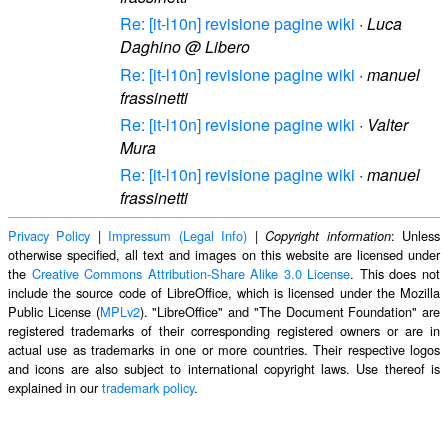
Re: [it-l10n] revisione pagine wiki
·
Luca
Daghino @ Libero
Re: [it-l10n] revisione pagine wiki
·
manuel
frassinetti
Re: [it-l10n] revisione pagine wiki
·
Valter
Mura
Re: [it-l10n] revisione pagine wiki
·
manuel
frassinetti
Privacy Policy
|
Impressum (Legal Info)
|
: Unless
Copyright information
otherwise specified, all text and images on this website are licensed under
the
Creative Commons Attribution-Share Alike 3.0 License
. This does not
include the source code of LibreOffice, which is licensed under the Mozilla
Public License (
MPLv2
). "LibreOffice" and "The Document Foundation" are
registered trademarks of their corresponding registered owners or are in
actual use as trademarks in one or more countries. Their respective logos
and icons are also subject to international copyright laws. Use thereof is
explained in our
trademark policy
.