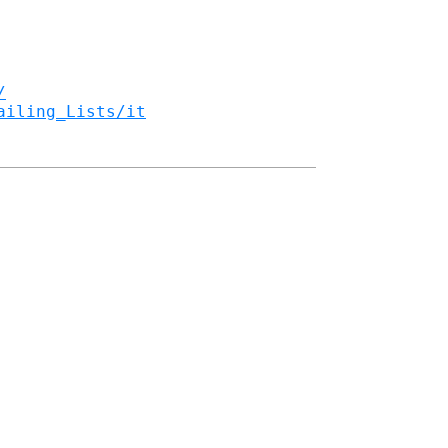
/
ailing_Lists/it