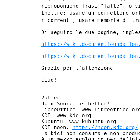
ripropongono frasi "fatte", o s
inoltre: usare un correttore or
ricorrenti, usare memorie di
tr
Di seguito le due pagine, ingles
https://wiki.documentfoundation
https://wiki.documentfoundation
Grazie per l'attenzione

Ciao!

--

Valter

Open Source is better!

LibreOffice: www.libreoffice.org
KDE: www.kde.org

Kubuntu: www.kubuntu.org

KDE neon: 
https://neon.kde.org/
La bici non consuma e non produc
è un mezzo ecologico per definiz