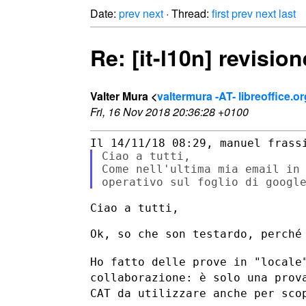
Date:
prev
next
· Thread:
first
prev
next
last
Re: [it-l10n] revisio
Valter Mura <
valtermura -AT- libreoffice.or
Fri, 16 Nov 2018 20:36:28 +0100
Ciao a tutti,

Come nell'ultima mia email in 
Ciao a tutti,

Ok, so che son testardo, perché 
Ho fatto delle prove in "locale
collaborazione: è solo una pro
CAT da
utilizzare anche per sco