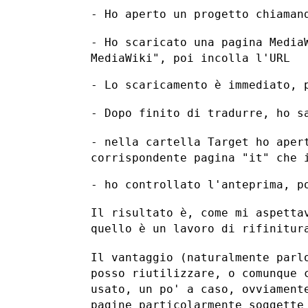
- Ho aperto un progetto chiamand
- Ho scaricato una pagina Media
MediaWiki", poi incolla l'URL
- Lo scaricamento è immediato, p
- Dopo finito di tradurre, ho s
- nella cartella Target ho aper
corrispondente pagina "it" che
- ho controllato l'anteprima, po
Il risultato è, come mi aspetta
quello è un lavoro di rifinitu
Il vantaggio (naturalmente parl
posso riutilizzare, o comunque
usato, un po' a caso, ovviament
pagine particolarmente soggett