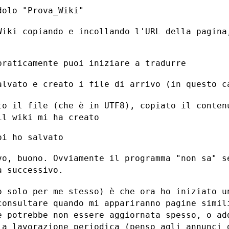
olo "Prova_Wiki"

Wiki copiando e incollando l'URL della
pagina
raticamente puoi iniziare a tradurre

alvato e creato i file di arrivo (in
questo c
to il file (che è in UTF8), copiato il
conten
 il wiki mi ha
creato
i ho salvato

vo, buono. Ovviamente il programma "non
sa" s
ra
successivo.
o solo per me stesso) è che ora ho
iniziato u
consultare quando mi appariranno pagine simil
e potrebbe non essere aggiornata spesso,
o ad
e a
lavorazione periodica (penso agli annunci 