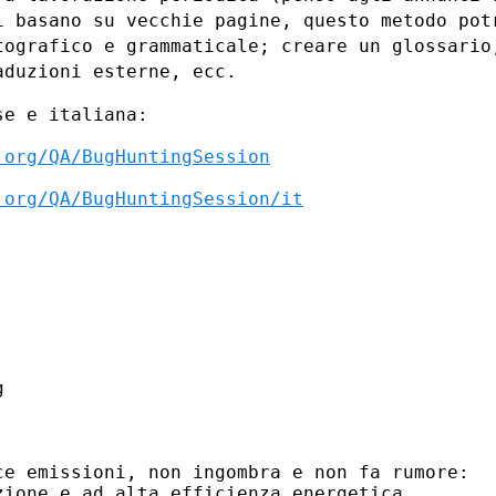
i basano su vecchie pagine, questo metodo
pot
tografico e grammaticale; creare un
glossario
aduzioni esterne, ecc.
e e italiana:

.org/QA/BugHuntingSession
.org/QA/BugHuntingSession/it


e emissioni, non ingombra e non fa rumore:

ione e ad alta efficienza energetica.
