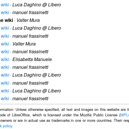
 wiki
·
Luca Daghino @ Libero
 wiki
·
manuel frassinetti
ne wiki
·
Valter Mura
 wiki
·
Luca Daghino @ Libero
 wiki
·
manuel frassinetti
 wiki
·
Valter Mura
 wiki
·
manuel frassinetti
 wiki
·
Elisabetta Manuele
 wiki
·
manuel frassinetti
 wiki
·
Luca Daghino @ Libero
 wiki
·
manuel frassinetti
 wiki
·
Luca Daghino @ Libero
 wiki
·
manuel frassinetti
: Unless otherwise specified, all text and images on this website are
ormation
ode of LibreOffice, which is licensed under the Mozilla Public License (
MPL
 owners or are in actual use as trademarks in one or more countries. Their resp
k policy
.