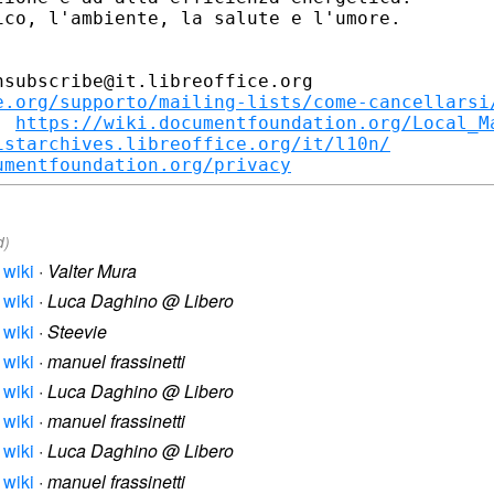
co, l'ambiente, la salute e l'umore.

subscribe@it.libreoffice.org

e.org/supporto/mailing-lists/come-cancellarsi
: 
https://wiki.documentfoundation.org/Local_M
istarchives.libreoffice.org/it/l10n/
umentfoundation.org/privacy
d)
 wiki
·
Valter Mura
 wiki
·
Luca Daghino @ Libero
 wiki
·
Steevie
 wiki
·
manuel frassinetti
 wiki
·
Luca Daghino @ Libero
 wiki
·
manuel frassinetti
 wiki
·
Luca Daghino @ Libero
 wiki
·
manuel frassinetti