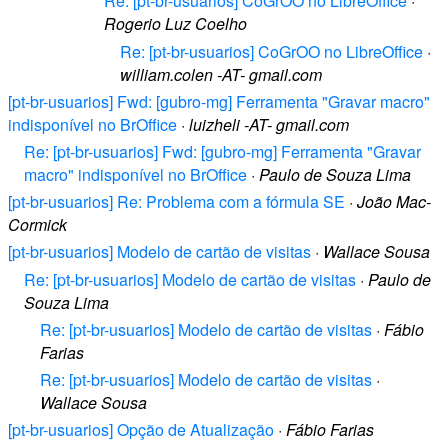
Re: [pt-br-usuarios] CoGrOO no LibreOffice
·
Rogerio Luz Coelho
Re: [pt-br-usuarios] CoGrOO no LibreOffice
·
william.colen -AT- gmail.com
[pt-br-usuarios] Fwd: [gubro-mg] Ferramenta "Gravar macro"
indisponível no BrOffice
·
luizheli -AT- gmail.com
Re: [pt-br-usuarios] Fwd: [gubro-mg] Ferramenta "Gravar
macro" indisponível no BrOffice
·
Paulo de Souza Lima
[pt-br-usuarios] Re: Problema com a fórmula SE
·
João Mac-
Cormick
[pt-br-usuarios] Modelo de cartão de visitas
·
Wallace Sousa
Re: [pt-br-usuarios] Modelo de cartão de visitas
·
Paulo de
Souza Lima
Re: [pt-br-usuarios] Modelo de cartão de visitas
·
Fábio
Farias
Re: [pt-br-usuarios] Modelo de cartão de visitas
·
Wallace Sousa
[pt-br-usuarios] Opção de Atualização
·
Fábio Farias