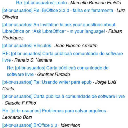
Re: [pt-br-usuarios] Lento
·
Marcello Bressan Emidio
[pt-br-usuarios] Re: BrOffice 3.3.0 - falha em ferramenta
·
Luiz
Oliveira
[pt-br-usuarios] An invitation to ask your questions about
LibreOffice on "Ask LibreOffice" - in your language!
·
Fabian
Rodriguez
[pt-br-usuarios] Vínculos
·
Joao Ribeiro Amorim
RE: [pt-br-usuarios] Carta públicaà comunidade de software
livre
·
Renato S. Yamane
Re: [pt-br-usuarios] Carta públicaà comunidade de
software livre
·
Gunther Furtado
[pt-br-usuarios] Re: Usando writer para epub
·
Jorge Luís
Costa
[pt-br-usuarios] Carta pública à comunidade de software livre
·
Claudio F Filho
Re: [pt-br-usuarios] Problemas para salvar arquivos
·
Leonardo Bozi
[pt-br-usuarios] BrOffice 3.3
·
Idemilson