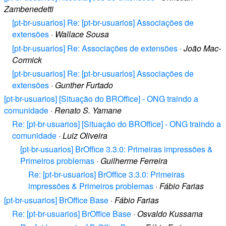
Zambenedetti
[pt-br-usuarios] Re: [pt-br-usuarios] Associações de
extensões
·
Wallace Sousa
[pt-br-usuarios] Re: Associações de extensões
·
João Mac-
Cormick
[pt-br-usuarios] Re: [pt-br-usuarios] Associações de
extensões
·
Gunther Furtado
[pt-br-usuarios] [Situação do BROffice] - ONG traindo a
comunidade
·
Renato S. Yamane
Re: [pt-br-usuarios] [Situação do BROffice] - ONG traindo a
comunidade
·
Luiz Oliveira
[pt-br-usuarios] BrOffice 3.3.0: Primeiras impressões &
Primeiros problemas
·
Guilherme Ferreira
Re: [pt-br-usuarios] BrOffice 3.3.0: Primeiras
impressões & Primeiros problemas
·
Fábio Farias
[pt-br-usuarios] BrOffice Base
·
Fábio Farias
Re: [pt-br-usuarios] BrOffice Base
·
Osvaldo Kussama