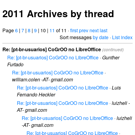
2011 Archives by thread
Page
6
|
7
|
8
|
9
| 10 |
11
of 11 ·
first
prev
next
last
Sort messages
by date
·
List index
Re: [pt-br-usuarios] CoGrOO no LibreOffice
(continued)
Re: [pt-br-usuarios] CoGrOO no LibreOffice
·
Gunther
Furtado
Re: [pt-br-usuarios] CoGrOO no LibreOffice
·
william.colen -AT- gmail.com
Re: [pt-br-usuarios] CoGrOO no LibreOffice
·
Luis
Fernando Heckler
Re: [pt-br-usuarios] CoGrOO no LibreOffice
·
luizheli -
AT- gmail.com
Re: [pt-br-usuarios] CoGrOO no LibreOffice
·
luizheli
-AT- gmail.com
Re: [pt-br-usuarios] CoGrOO no LibreOffice
·