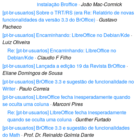
instalação Broffice
·
João Mac-Cormick
[pt-br-usuarios] Sobre o TRT/RS (era Re: Relatório de novas
funcionalidades da versão 3.3 do BrOffice)
·
Gustavo
Pacheco
[pt-br-usuarios] Encaminhando: LibreOffice no Debian/Kde
·
Luiz Oliveira
Re: [pt-br-usuarios] Encaminhando: LibreOffice no
Debian/Kde
·
Claudio F Filho
[pt-br-usuarios] Lançada a edição 19 da Revista BrOffice
·
Eliane Domingos de Sousa
[pt-br-usuarios] BrOffice 3.3 e sugestão de funcionalidade no
Writer
·
Paulo Correia
[pt-br-usuarios] LibreOffice fecha inesperadamente quando
se oculta uma coluna
·
Marconi Pires
Re: [pt-br-usuarios] LibreOffice fecha inesperadamente
quando se oculta uma coluna
·
Gunther Furtado
[pt-br-usuarios] BrOffice 3.3 e sugestão de funcionalidades
do Math
·
Prof. Dr. Reinaldo Golmia Dante