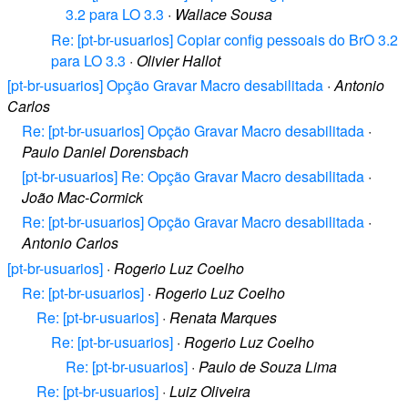
3.2 para LO 3.3
·
Wallace Sousa
Re: [pt-br-usuarios] Copiar config pessoais do BrO 3.2
para LO 3.3
·
Olivier Hallot
[pt-br-usuarios] Opção Gravar Macro desabilitada
·
Antonio
Carlos
Re: [pt-br-usuarios] Opção Gravar Macro desabilitada
·
Paulo Daniel Dorensbach
[pt-br-usuarios] Re: Opção Gravar Macro desabilitada
·
João Mac-Cormick
Re: [pt-br-usuarios] Opção Gravar Macro desabilitada
·
Antonio Carlos
[pt-br-usuarios]
·
Rogerio Luz Coelho
Re: [pt-br-usuarios]
·
Rogerio Luz Coelho
Re: [pt-br-usuarios]
·
Renata Marques
Re: [pt-br-usuarios]
·
Rogerio Luz Coelho
Re: [pt-br-usuarios]
·
Paulo de Souza Lima
Re: [pt-br-usuarios]
·
Luiz Oliveira