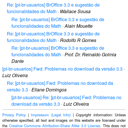
Re: [pt-br-usuarios] BrOffice 3.3 e sugestão de
funcionalidades do Math
·
Wallace Sousa
Re: [pt-br-usuarios] BrOffice 3.3 e sugestão de
funcionalidades do Math
·
Alain Mouette
Re: [pt-br-usuarios] BrOffice 3.3 e sugestão de
funcionalidades do Math
·
Rodolfo R Gomes
Re: [pt-br-usuarios] BrOffice 3.3 e sugestão de
funcionalidades do Math
·
Prof. Dr. Reinaldo Golmia
Dante
[pt-br-usuarios] Fwd: Problemas no download da versão 3.3
·
Luiz Oliveira
Re: [pt-br-usuarios] Fwd: Problemas no download da
versão 3.3
·
Eliane Domingos
[pt-br-usuarios] Re: [pt-br-usuarios] Fwd: Problemas no
download da versão 3.3
·
Luiz Oliveira
Privacy Policy
|
Impressum (Legal Info)
|
: Unless
Copyright information
otherwise specified, all text and images on this website are licensed under
the
Creative Commons Attribution-Share Alike 3.0 License
. This does not