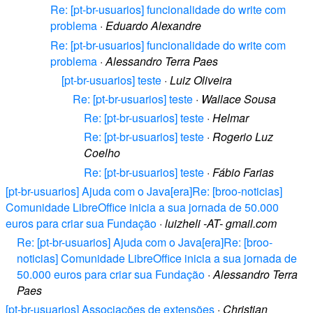
Re: [pt-br-usuarios] funcionalidade do write com
problema
·
Eduardo Alexandre
Re: [pt-br-usuarios] funcionalidade do write com
problema
·
Alessandro Terra Paes
[pt-br-usuarios] teste
·
Luiz Oliveira
Re: [pt-br-usuarios] teste
·
Wallace Sousa
Re: [pt-br-usuarios] teste
·
Helmar
Re: [pt-br-usuarios] teste
·
Rogerio Luz
Coelho
Re: [pt-br-usuarios] teste
·
Fábio Farias
[pt-br-usuarios] Ajuda com o Java[era]Re: [broo-noticias]
Comunidade LibreOffice inicia a sua jornada de 50.000
euros para criar sua Fundação
·
luizheli -AT- gmail.com
Re: [pt-br-usuarios] Ajuda com o Java[era]Re: [broo-
noticias] Comunidade LibreOffice inicia a sua jornada de
50.000 euros para criar sua Fundação
·
Alessandro Terra
Paes
[pt-br-usuarios] Associações de extensões
·
Christian