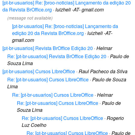
[pt-br-usuarios] Re: [broo-noticias] Lançamento da edição 20
da Revista BrOffice.org
·
luizheli -AT- gmail.com
(message not available)
[pt-br-usuarios] Re: [broo-noticias] Lançamento da
edição 20 da Revista BrOffice.org
·
luizheli -AT-
gmail.com
[pt-br-usuarios] Revista BrOffice Edição 20
·
Helmar
Re: [pt-br-usuarios] Revista BrOffice Edição 20
·
Paulo de
Souza Lima
[pt-br-usuarios] Cursos LibreOffice
·
Raul Pacheco da Silva
Re: [pt-br-usuarios] Cursos LibreOffice
·
Paulo de Souza
Lima
Re: [pt-br-usuarios] Cursos LibreOffice
·
Helmar
Re: [pt-br-usuarios] Cursos LibreOffice
·
Paulo de
Souza Lima
Re: [pt-br-usuarios] Cursos LibreOffice
·
Rogerio
Luz Coelho
Re: [pt-br-usuarios] Cursos LibreOffice
·
Paulo de