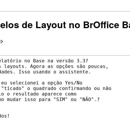
elos de Layout no BrOffice B
m
>
latório no Base na versão 3.3?

 layouts. Agora as opções são poucas,

ades. Isso usando o assistente.

eu selecionei a opção Yes/No

"ticado" o quadrado confirmando ou não

o o resultado aparece como

o mudar isso para "SIM" ou "NÂO".?

os!
