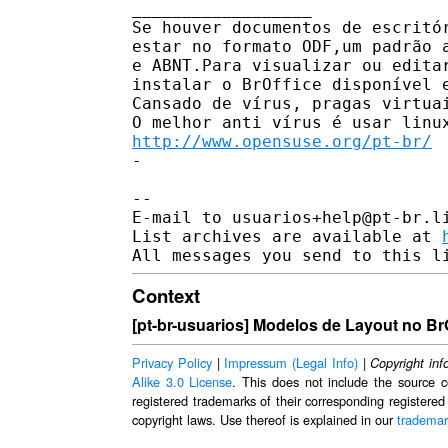
__________________

Se houver documentos de escritór
estar no formato ODF,um padrão a
e ABNT.Para visualizar ou editar
instalar o BrOffice disponível 
Cansado de vírus, pragas virtuai
http://www.opensuse.org/pt-br/
-

-- 

E-mail to usuarios+help@pt-br.l
List archives are available at 
Context
[pt-br-usuarios] Modelos de Layout no Br
Privacy Policy
|
Impressum (Legal Info)
|
Copyright inf
Alike 3.0 License
. This does not include the source c
registered trademarks of their corresponding registered
copyright laws. Use thereof is explained in our
trademar