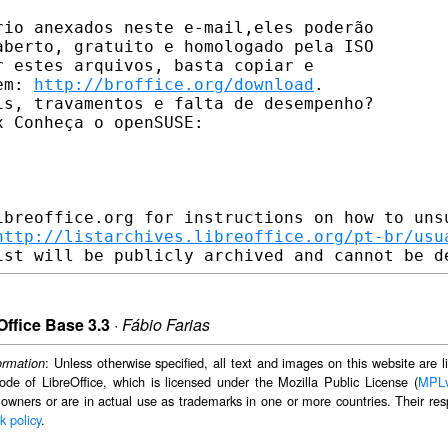
io anexados neste e-mail,eles poderão

berto, gratuito e homologado pela ISO

 estes arquivos, basta copiar e

em: 
http://broffice.org/download
.

s, travamentos e falta de desempenho?

ibreoffice.org for instructions on how to unsu
http://listarchives.libreoffice.org/pt-br/usu
Office Base 3.3
·
Fábio Farias
: Unless otherwise specified, all text and images on this website are
ormation
ode of LibreOffice, which is licensed under the Mozilla Public License (
MPL
 owners or are in actual use as trademarks in one or more countries. Their resp
k policy
.