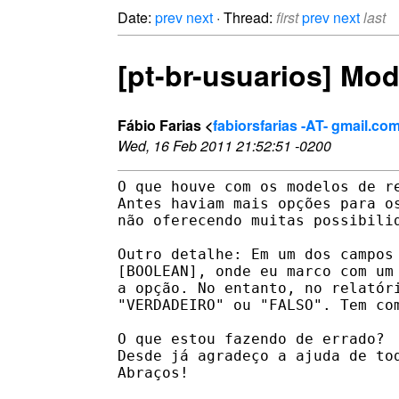
Date:
prev
next
· Thread:
first
prev
next
last
[pt-br-usuarios] Mod
Fábio Farias <
fabiorsfarias -AT- gmail.co
Wed, 16 Feb 2011 21:52:51 -0200
O que houve com os modelos de re
Antes haviam mais opções para os
não oferecendo muitas possibilid
Outro detalhe: Em um dos campos 
[BOOLEAN], onde eu marco com um 
a opção. No entanto, no relatóri
"VERDADEIRO" ou "FALSO". Tem com
O que estou fazendo de errado?

Desde já agradeço a ajuda de tod
Abraços!
