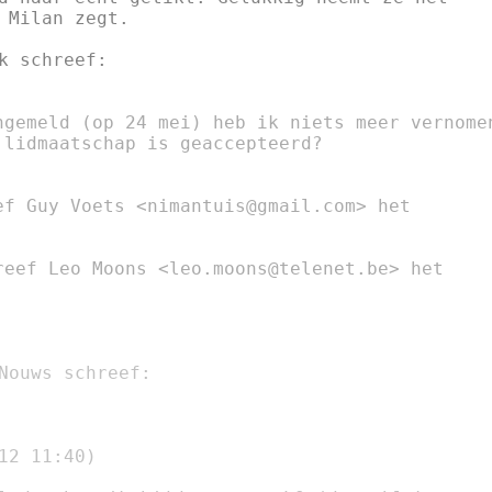
 Milan zegt.

k schreef:

ngemeld (op 24 mei) heb ik niets meer vernomen
lidmaatschap is geaccepteerd?

ef Guy Voets <nimantuis@gmail.com> het

Nouws schreef:

12 11:40)
