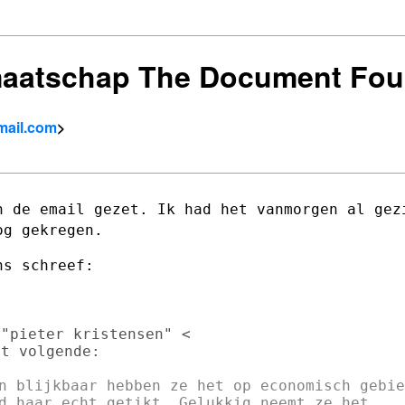
dmaatschap The Document Fo
gmail.com
>
n de email gezet. Ik had het vanmorgen al
gez
nog
gekregen.
"pieter kristensen" <

t volgende:

n blijkbaar hebben ze het op economisch gebied
d haar echt getikt. Gelukkig neemt ze het
