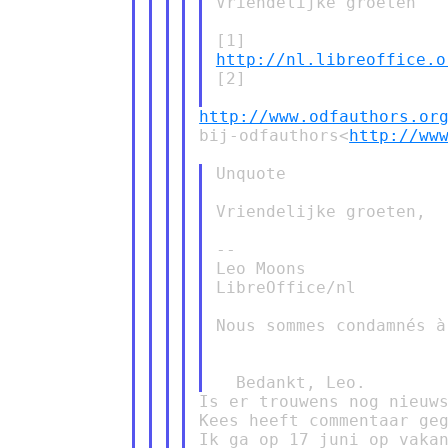
Vriendelijke groeten

http://nl.libreoffice.o
[2]

http://www.odfauthors.or
bij-odfauthors<
http://ww
Unquote

Vriendelijke groeten,

--

Leo Moons

LibreOffice/nl

Nous sommes condamnés à
Is er trouwens nog nieuws
Kees heeft commentaar geg
Ik ga op 17 juni op vakan