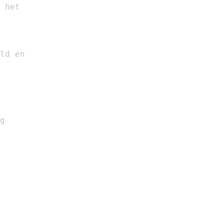
 het

ld en

g
