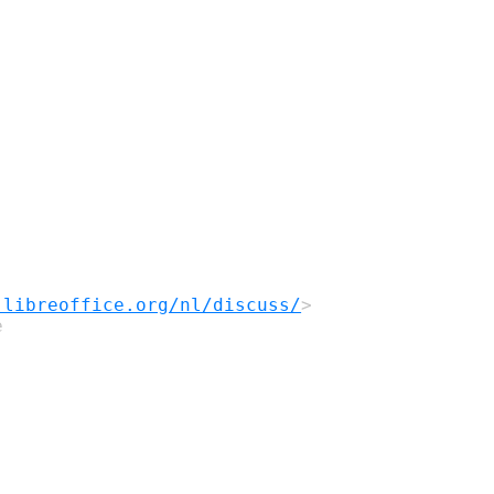
.libreoffice.org/nl/discuss/
>


