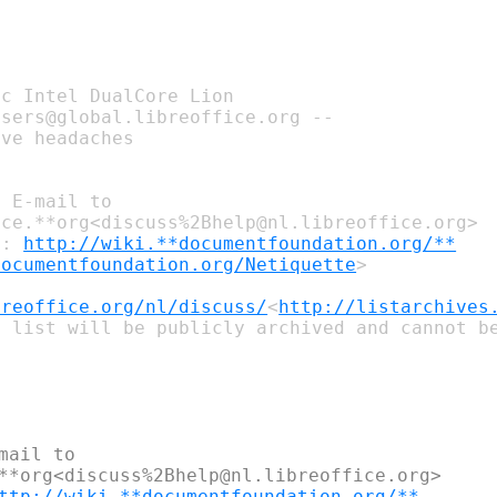
c Intel DualCore Lion

sers@global.libreoffice.org --

ve headaches

 E-mail to 

ce.**org<discuss%2Bhelp@nl.libreoffice.org>

e: 
http://wiki.**documentfoundation.org/**
documentfoundation.org/Netiquette
>

breoffice.org/nl/discuss/
<
http://listarchives
 list will be publicly archived and cannot be
ail to 

**org<discuss%2Bhelp@nl.libreoffice.org>

ttp://wiki.**documentfoundation.org/**