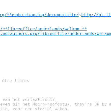
rg/**ondersteuning/documentatie/
<
http://nl.li
g/**libreoffice/nederlands/welkom-**
w.odfauthors.org/libreoffice/nederlands/welko
 être libres

 van het vertaalfront?

even bij het Macro-hoofdstuk, they're OK by m
tie, voor een viertal weken.
