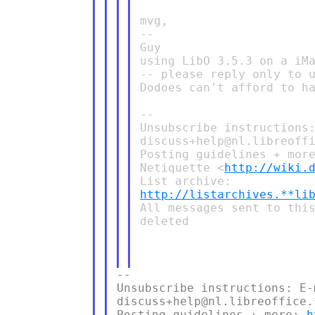
mvg,

--

Guy

using LibO 3.5.3 on a iMa
-- please reply only to u
Dodoes can't afford to ha
--

Unsubscribe instructions:
discuss+help@nl.libreoffi
Posting guidelines + mor
Netiquette <
http://wiki.
http://listarchives.**li
All messages sent to this
deleted

--

Unsubscribe instructions: E-m
discuss+help@nl.libreoffice.
Posting guidelines + more: 
h