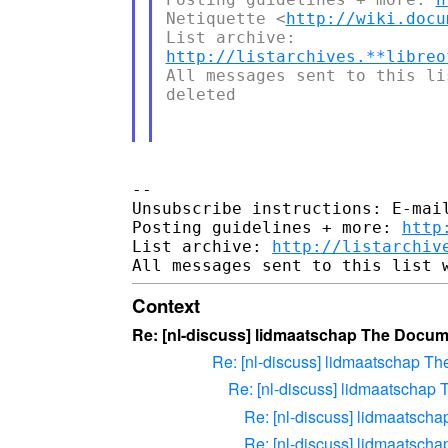
Netiquette <
http://wiki.docu
http://listarchives.**libreo
All messages sent to this li
deleted

--

Unsubscribe instructions: E-mail
Posting guidelines + more: 
http
List archive: 
http://listarchiv
Context
Re: [nl-discuss] lidmaatschap The Docu
Re: [nl-discuss] lidmaatschap T
Re: [nl-discuss] lidmaatschap
Re: [nl-discuss] lidmaatsc
Re: [nl-discuss] lidmaatsc