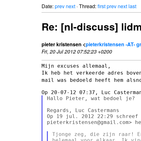
Date:
prev
next
· Thread:
first
prev
next
last
Re: [nl-discuss] li
pieter kristensen <
pieterkristensen -AT- 
Fri, 20 Jul 2012 07:52:23 +0200
Ik heb het verkeerde adres bove
mail was bedoeld heeft hem als
Hallo Pieter, wat bedoel je?

Regards, Luc Castermans

Op 19 jul. 2012 22:29 schreef 
pieterkristensen@gmail.com> he
Tjonge zeg, die zijn raar! E
helemaal voor elkaar. Ik vin