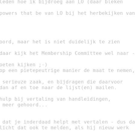
leden hoe ik bijdroeg aan LO (daar bleken

powers that be van LO bij het herbekijken van

oord, maar het is niet duidelijk te zien

daar kijk het Membership Committee wel naar -

oeten kijken ;-)

op een pietepeutrige manier de maat te nemen,

 serieuze zaak, en bijdragen die daarvoor

dan af en toe naar de lijst(en) mailen.

hulp bij vertaling van handleidingen,

 meer gehoord...

 dat je inderdaad helpt met vertalen - dus da
licht dat ook te melden, als hij nieuw werk
