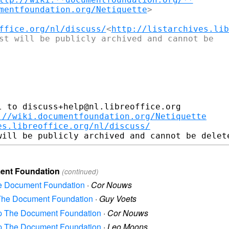
mentfoundation.org/Netiquette
>

ffice.org/nl/discuss/
<
http://listarchives.lib
st will be publicly archived and cannot be

 to discuss+help@nl.libreoffice.org

://wiki.documentfoundation.org/Netiquette
es.libreoffice.org/nl/discuss/
ment Foundation
(continued)
he Document Foundation
·
Cor Nouws
 The Document Foundation
·
Guy Voets
hap The Document Foundation
·
Cor Nouws
hap The Document Foundation
·
Leo Moons