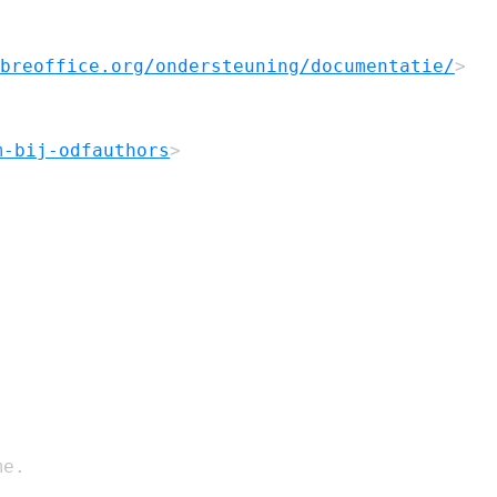
breoffice.org/ondersteuning/documentatie/
>

m-bij-odfauthors
>

e.
