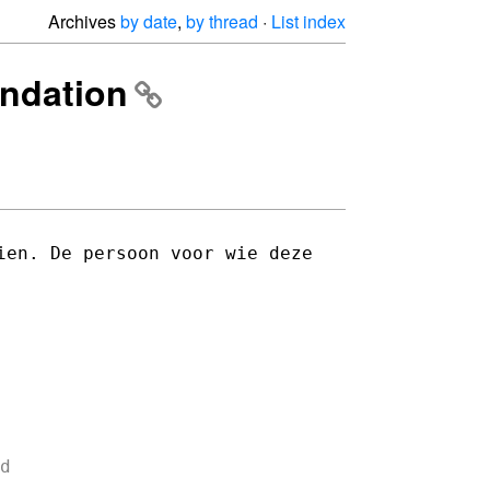
Archives
by date
,
by thread
·
List index
undation
ien. De persoon voor wie deze

