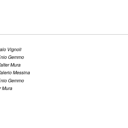
talo Vignoli
Enio Gemmo
alter Mura
alerio Messina
Enio Gemmo
r Mura