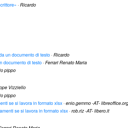
crittore»
·
Ricardo
e da un documento di testo
·
Ricardo
un documento di testo
·
Ferrari Renato Maria
io pippo
ppe Vizziello
io pippo
nti se si lavora in formato xlsx
·
enio.gemmo -AT- libreoffice.or
amenti se si lavora in formato xlsx
·
rob.riz -AT- libero.it
Ferrari Renato Maria