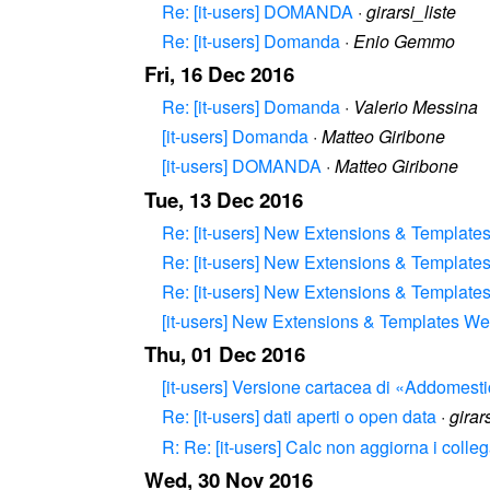
Re: [it-users] DOMANDA
·
girarsi_liste
Re: [it-users] Domanda
·
Enio Gemmo
Fri, 16 Dec 2016
Re: [it-users] Domanda
·
Valerio Messina
[it-users] Domanda
·
Matteo Giribone
[it-users] DOMANDA
·
Matteo Giribone
Tue, 13 Dec 2016
Re: [it-users] New Extensions & Template
Re: [it-users] New Extensions & Template
Re: [it-users] New Extensions & Template
[it-users] New Extensions & Templates We
Thu, 01 Dec 2016
[it-users] Versione cartacea di «Addomesti
Re: [it-users] dati aperti o open data
·
girar
R: Re: [it-users] Calc non aggiorna i colleg
Wed, 30 Nov 2016