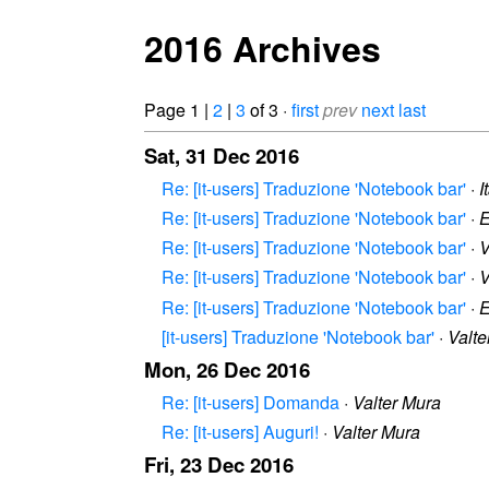
2016 Archives
Page 1 |
2
|
3
of 3 ·
first
prev
next
last
Sat, 31 Dec 2016
Re: [it-users] Traduzione 'Notebook bar'
·
I
Re: [it-users] Traduzione 'Notebook bar'
·
Re: [it-users] Traduzione 'Notebook bar'
·
V
Re: [it-users] Traduzione 'Notebook bar'
·
V
Re: [it-users] Traduzione 'Notebook bar'
·
[it-users] Traduzione 'Notebook bar'
·
Valte
Mon, 26 Dec 2016
Re: [it-users] Domanda
·
Valter Mura
Re: [it-users] Auguri!
·
Valter Mura
Fri, 23 Dec 2016