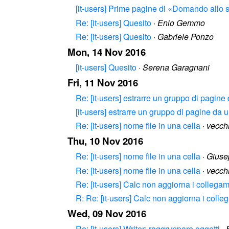
[it-users] Prime pagine di «Domando allo s
Re: [it-users] Quesito
·
Enio Gemmo
Re: [it-users] Quesito
·
Gabriele Ponzo
Mon, 14 Nov 2016
[it-users] Quesito
·
Serena Garagnani
Fri, 11 Nov 2016
Re: [it-users] estrarre un gruppo di pagin
[it-users] estrarre un gruppo di pagine da 
Re: [it-users] nome file in una cella
·
vecch
Thu, 10 Nov 2016
Re: [it-users] nome file in una cella
·
Giuse
Re: [it-users] nome file in una cella
·
vecch
Re: [it-users] Calc non aggiorna i collegame
R: Re: [it-users] Calc non aggiorna i colleg
Wed, 09 Nov 2016
Re: [it-users] Writer: raggruppare oggetti
·