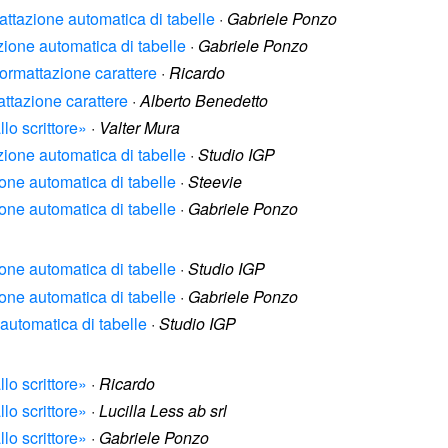
mattazione automatica di tabelle
·
Gabriele Ponzo
azione automatica di tabelle
·
Gabriele Ponzo
 formattazione carattere
·
Ricardo
mattazione carattere
·
Alberto Benedetto
lo scrittore»
·
Valter Mura
azione automatica di tabelle
·
Studio IGP
zione automatica di tabelle
·
Steevie
zione automatica di tabelle
·
Gabriele Ponzo
zione automatica di tabelle
·
Studio IGP
zione automatica di tabelle
·
Gabriele Ponzo
e automatica di tabelle
·
Studio IGP
lo scrittore»
·
Ricardo
lo scrittore»
·
Lucilla Less ab srl
lo scrittore»
·
Gabriele Ponzo