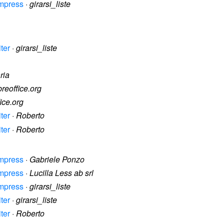
Impress
·
girarsi_liste
iter
·
girarsi_liste
ria
reoffice.org
ice.org
iter
·
Roberto
iter
·
Roberto
Impress
·
Gabriele Ponzo
Impress
·
Lucilla Less ab srl
Impress
·
girarsi_liste
iter
·
girarsi_liste
iter
·
Roberto