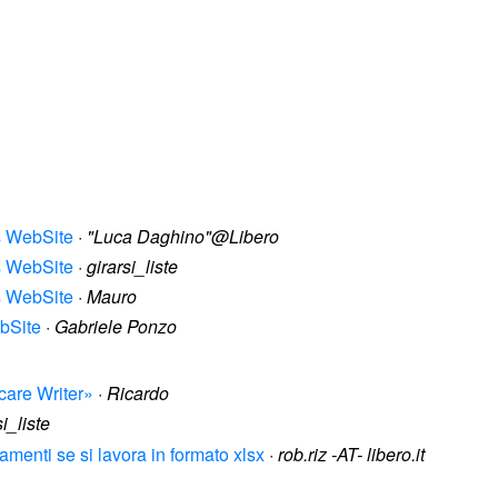
s WebSite
·
"Luca Daghino"@Libero
s WebSite
·
girarsi_liste
s WebSite
·
Mauro
bSite
·
Gabriele Ponzo
care Writer»
·
Ricardo
si_liste
amenti se si lavora in formato xlsx
·
rob.riz -AT- libero.it