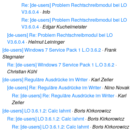
Re: [de-users] Problem Rechtschreibmodul bei LO
V3.6.0.4
·
Info
Re: [de-users] Problem Rechtschreibmodul bei LO
V3.6.0.4
·
Edgar Kuchelmeister
[de-users] Re: Problem Rechtschreibmodul bei LO
V3.6.0.4
·
Helmut Leininger
[de-users] Windows 7 Service Pack 1 L.O 3.6.2
·
Frank
Stegmaier
Re: [de-users] Windows 7 Service Pack 1 L.O 3.6.2
·
Christian Kühl
[de-users] Reguläre Ausdrücke im Writer
·
Karl Zeiler
[de-users] Re: Reguläre Ausdrücke im Writer
·
Nino Novak
Re: [de-users] Re: Reguläre Ausdrücke im Writer
·
Karl
Zeiler
[de-users] LO 3.6.1.2: Calc lahmt
·
Boris Kirkorowicz
Re: [de-users] LO 3.6.1.2: Calc lahmt
·
Boris Kirkorowicz
Re: [de-users] LO 3.6.1.2: Calc lahmt
·
Boris Kirkorowicz