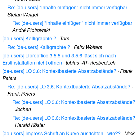
Re: [de-users] "Inhalte einfügen" nicht immer verfügbar
·
Stefan Weigel
Re: [de-users] "Inhalte einfügen" nicht immer verfügbar
·
André Piotrowski
[de-users] Kalligraphie ?
·
Tom
Re: [de-users] Kalligraphie ?
·
Felix Wolters
[de-users] Libreoffice 3.5.5 und 3.5.6 lässt sich nach
Erstinstallation nicht öffnen
·
tobias -AT- riesbeck.ch
[de-users] LO 3.6: Kontextbasierte Absatzabstände?
·
Frank
Peters
Re: [de-users] LO 3.6: Kontextbasierte Absatzabstände?
·
Frank Peters
Re: [de-users] LO 3.6: Kontextbasierte Absatzabstände?
·
Jochen
Re: [de-users] LO 3.6: Kontextbasierte Absatzabstände?
·
Harald Köster
[de-users] Impress Schrift an Kurve ausrichten - wie??
·
Mick