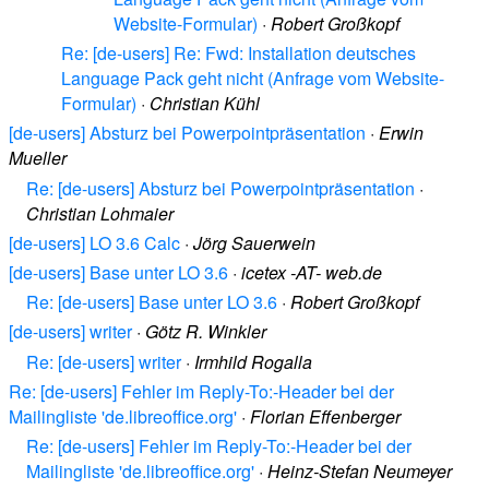
Website-Formular)
·
Robert Großkopf
Re: [de-users] Re: Fwd: Installation deutsches
Language Pack geht nicht (Anfrage vom Website-
Formular)
·
Christian Kühl
[de-users] Absturz bei Powerpointpräsentation
·
Erwin
Mueller
Re: [de-users] Absturz bei Powerpointpräsentation
·
Christian Lohmaier
[de-users] LO 3.6 Calc
·
Jörg Sauerwein
[de-users] Base unter LO 3.6
·
icetex -AT- web.de
Re: [de-users] Base unter LO 3.6
·
Robert Großkopf
[de-users] writer
·
Götz R. Winkler
Re: [de-users] writer
·
Irmhild Rogalla
Re: [de-users] Fehler im Reply-To:-Header bei der
Mailingliste 'de.libreoffice.org'
·
Florian Effenberger
Re: [de-users] Fehler im Reply-To:-Header bei der
Mailingliste 'de.libreoffice.org'
·
Heinz-Stefan Neumeyer