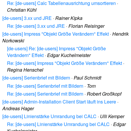
Re: [de-users] Calc Tabellenausrichtung umsortieren
·
Christian Kühl
[de-users] 3.xx und JRE
·
Rainer Kipka
Re: [de-users] 3.xx und JRE
·
Florian Reisinger
[de-users] Impress "Objekt Größe Verändern" Effekt
·
Hendrik
Norkowski
[de-users] Re: [de-users] Impress "Objekt Größe
Verändern" Effekt
·
Edgar Kuchelmeister
Re: [de-users] Impress "Objekt Größe Verändern" Effekt
·
Regina Henschel
[de-users] Serienbrief mit Bildern
·
Paul Schmidt
Re: [de-users] Serienbrief mit Bildern
·
Tom
Re: [de-users] Serienbrief mit Bildern
·
Robert Großkopf
[de-users] Admin-Installation Client Start läuft ins Leere
·
Andreas Hager
[de-users] Linienstärke Umrandung bei CALC
·
Ulli Kemper
Re: [de-users] Linienstärke Umrandung bei CALC
·
Edgar
Kuchelmeister