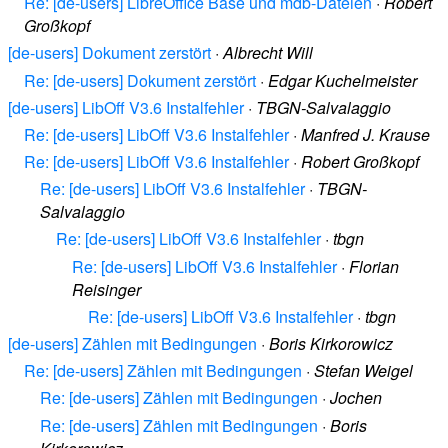
Re: [de-users] LibreOffice Base und mdb-Dateien
·
Robert
Großkopf
[de-users] Dokument zerstört
·
Albrecht Will
Re: [de-users] Dokument zerstört
·
Edgar Kuchelmeister
[de-users] LibOff V3.6 Instalfehler
·
TBGN-Salvalaggio
Re: [de-users] LibOff V3.6 Instalfehler
·
Manfred J. Krause
Re: [de-users] LibOff V3.6 Instalfehler
·
Robert Großkopf
Re: [de-users] LibOff V3.6 Instalfehler
·
TBGN-
Salvalaggio
Re: [de-users] LibOff V3.6 Instalfehler
·
tbgn
Re: [de-users] LibOff V3.6 Instalfehler
·
Florian
Reisinger
Re: [de-users] LibOff V3.6 Instalfehler
·
tbgn
[de-users] Zählen mit Bedingungen
·
Boris Kirkorowicz
Re: [de-users] Zählen mit Bedingungen
·
Stefan Weigel
Re: [de-users] Zählen mit Bedingungen
·
Jochen
Re: [de-users] Zählen mit Bedingungen
·
Boris