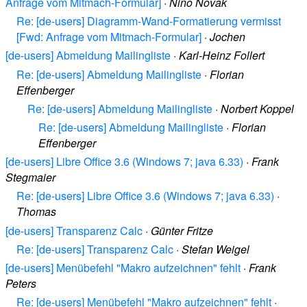
Anfrage vom Mitmach-Formular]
·
Nino Novak
Re: [de-users] Diagramm-Wand-Formatierung vermisst
[Fwd: Anfrage vom Mitmach-Formular]
·
Jochen
[de-users] Abmeldung Mailingliste
·
Karl-Heinz Follert
Re: [de-users] Abmeldung Mailingliste
·
Florian
Effenberger
Re: [de-users] Abmeldung Mailingliste
·
Norbert Koppel
Re: [de-users] Abmeldung Mailingliste
·
Florian
Effenberger
[de-users] Libre Office 3.6 (Windows 7; java 6.33)
·
Frank
Stegmaier
Re: [de-users] Libre Office 3.6 (Windows 7; java 6.33)
·
Thomas
[de-users] Transparenz Calc
·
Günter Fritze
Re: [de-users] Transparenz Calc
·
Stefan Weigel
[de-users] Menübefehl "Makro aufzeichnen" fehlt
·
Frank
Peters
Re: [de-users] Menübefehl "Makro aufzeichnen" fehlt
·