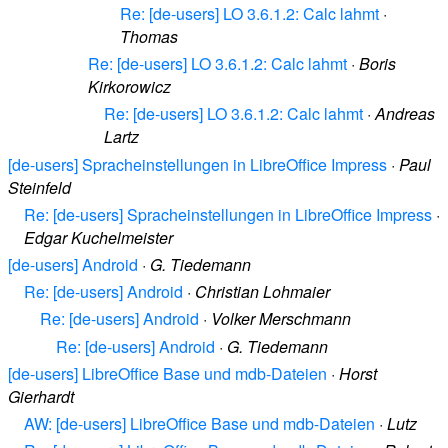
Re: [de-users] LO 3.6.1.2: Calc lahmt
·
Thomas
Re: [de-users] LO 3.6.1.2: Calc lahmt
·
Boris
Kirkorowicz
Re: [de-users] LO 3.6.1.2: Calc lahmt
·
Andreas
Lartz
[de-users] Spracheinstellungen in LibreOffice Impress
·
Paul
Steinfeld
Re: [de-users] Spracheinstellungen in LibreOffice Impress
·
Edgar Kuchelmeister
[de-users] Android
·
G. Tiedemann
Re: [de-users] Android
·
Christian Lohmaier
Re: [de-users] Android
·
Volker Merschmann
Re: [de-users] Android
·
G. Tiedemann
[de-users] LibreOffice Base und mdb-Dateien
·
Horst
Gierhardt
AW: [de-users] LibreOffice Base und mdb-Dateien
·
Lutz