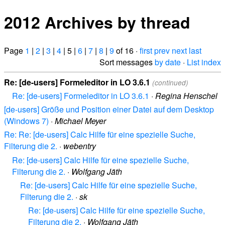
2012 Archives by thread
Page
1
|
2
|
3
|
4
| 5 |
6
|
7
|
8
|
9
of 16 ·
first
prev
next
last
Sort messages
by date
·
List index
Re: [de-users] Formeleditor in LO 3.6.1
(continued)
Re: [de-users] Formeleditor in LO 3.6.1
·
Regina Henschel
[de-users] Größe und Position einer Datei auf dem Desktop
(Windows 7)
·
Michael Meyer
Re: Re: [de-users] Calc Hilfe für eine spezielle Suche,
Filterung die 2.
·
webentry
Re: [de-users] Calc Hilfe für eine spezielle Suche,
Filterung die 2.
·
Wolfgang Jäth
Re: [de-users] Calc Hilfe für eine spezielle Suche,
Filterung die 2.
·
sk
Re: [de-users] Calc Hilfe für eine spezielle Suche,
Filterung die 2.
·
Wolfgang Jäth