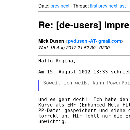
Date:
prev
next
· Thread:
first
prev
next
last
Re: [de-users] Impre
Mick Dusen <
pvdusen -AT- gmail.com
>
Wed, 15 Aug 2012 21:52:30 +0200
Hallo Regina,

Am 15. August 2012 13:33 schrieb
Soweit ich weiß, kann PowerPoi
und es geht doch!! Ich habe den 
Kurve als EMF (Enhanced Meta Fil
PP-Datei gespeichert und siehe d
korrekt an. Mir fehlt nur die Er
unwichtig.
