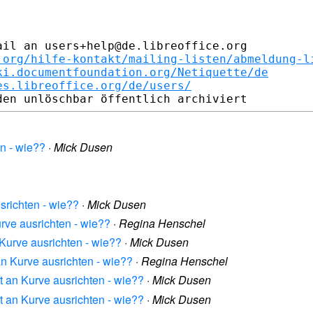
il an users+help@de.libreoffice.org

.org/hilfe-kontakt/mailing-listen/abmeldung-l
ki.documentfoundation.org/Netiquette/de
es.libreoffice.org/de/users/
en - wie??
·
Mick Dusen
usrichten - wie??
·
Mick Dusen
urve ausrichten - wie??
·
Regina Henschel
 Kurve ausrichten - wie??
·
Mick Dusen
an Kurve ausrichten - wie??
·
Regina Henschel
ft an Kurve ausrichten - wie??
·
Mick Dusen
ft an Kurve ausrichten - wie??
·
Mick Dusen