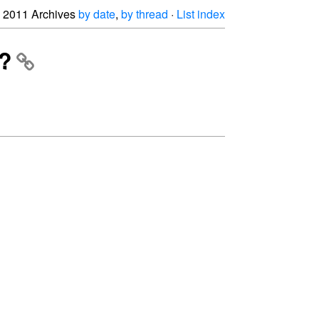
2011 Archives
by date
,
by thread
·
List index
g?