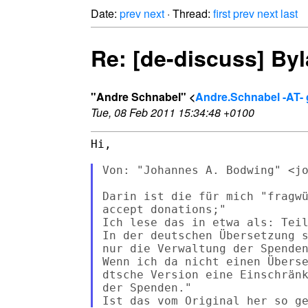
Date:
prev
next
· Thread:
first
prev
next
last
Re: [de-discuss] By
"Andre Schnabel" <
Andre.Schnabel -AT-
Tue, 08 Feb 2011 15:34:48 +0100
Hi,

Von: "Johannes A. Bodwing" <jo
Darin ist die für mich "fragwü
accept donations;"

Ich lese das in etwa als: Teil
In der deutschen Übersetzung s
nur die Verwaltung der Spenden
Wenn ich da nicht einen Überse
dtsche Version eine Einschränk
der Spenden."
