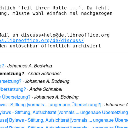
hlich "Teil ihrer Rolle ...". Da fehlt

ng, müsste wohl einfach mal nachgezogen

ail an discuss+help@de.libreoffice.org

es.libreoffice.org/de/discuss/
g?
·
Johannes A. Bodwing
bersetzung?
·
Andre Schnabel
ersetzung?
·
Johannes A. Bodwing
Übersetzung?
·
Andre Schnabel
ue Übersetzung?
·
Johannes A. Bodwing
aws - Stiftung [vormals ... ungenaue Übersetzung?]
·
Johannes 
ylaws - Stiftung, Aufsichtsrat [vormals ... ungenaue Übersetzung
uss] Bylaws - Stiftung, Aufsichtsrat [vormals ... ungenaue Über
uss] Bylaws - Stiftung, Aufsichtsrat [vormals ... ungenaue Über