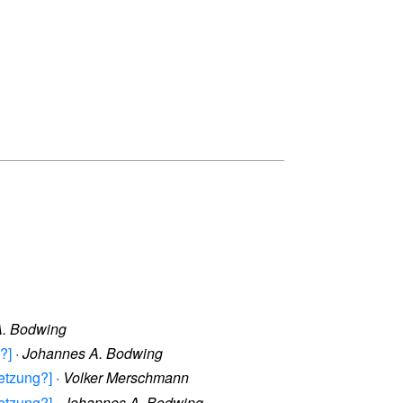
A. Bodwing
?]
·
Johannes A. Bodwing
setzung?]
·
Volker Merschmann
setzung?]
·
Johannes A. Bodwing