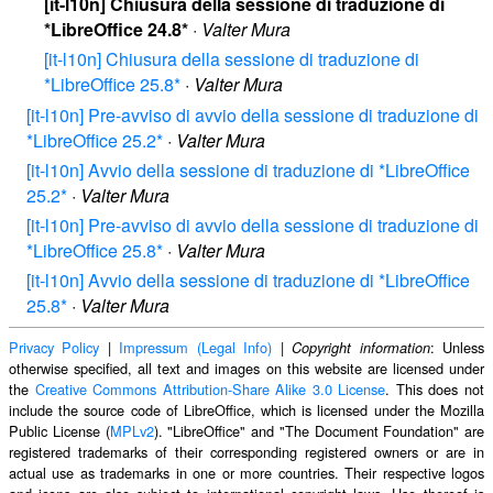
[it-l10n] Chiusura della sessione di traduzione di
*LibreOffice 24.8*
·
Valter Mura
[it-l10n] Chiusura della sessione di traduzione di
*LibreOffice 25.8*
·
Valter Mura
[it-l10n] Pre-avviso di avvio della sessione di traduzione di
*LibreOffice 25.2*
·
Valter Mura
[it-l10n] Avvio della sessione di traduzione di *LibreOffice
25.2*
·
Valter Mura
[it-l10n] Pre-avviso di avvio della sessione di traduzione di
*LibreOffice 25.8*
·
Valter Mura
[it-l10n] Avvio della sessione di traduzione di *LibreOffice
25.8*
·
Valter Mura
Privacy Policy
|
Impressum (Legal Info)
|
: Unless
Copyright information
otherwise specified, all text and images on this website are licensed under
the
Creative Commons Attribution-Share Alike 3.0 License
. This does not
include the source code of LibreOffice, which is licensed under the Mozilla
Public License (
MPLv2
). "LibreOffice" and "The Document Foundation" are
registered trademarks of their corresponding registered owners or are in
actual use as trademarks in one or more countries. Their respective logos