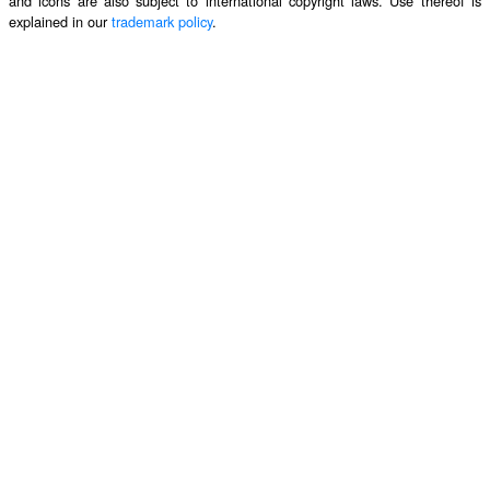
and icons are also subject to international copyright laws. Use thereof is
explained in our
trademark policy
.