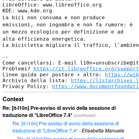
LibreOffice: www.libreoffice.org

La bici non consuma e non produce
emissioni, non ingombra e non fa
rumore: è
un mezzo ecologico per definizione e ad
alta efficienza
energetica.
La bicicletta migliora il traffico, l'ambien
--

Come cancellarsi: E-mail l10n+unsubscribe@it
Problemi? 
https://it.libreoffice.org/support
Linee guida per postare + altro: 
https://wik
Archivio della lista: 
https://listarchives.l
Privacy Policy: 
https://www.documentfoundati
Context
Re: [it-l10n] Pre-avviso di avvio della sessione di
traduzione di *LibreOffice 7.4*
(continued)
Re: [it-l10n] Pre-avviso di avvio della sessione di
traduzione di *LibreOffice 7.4*
·
Elisabetta Manuele
Re: [it-l10n] Pre-avviso di avvio della sessione di