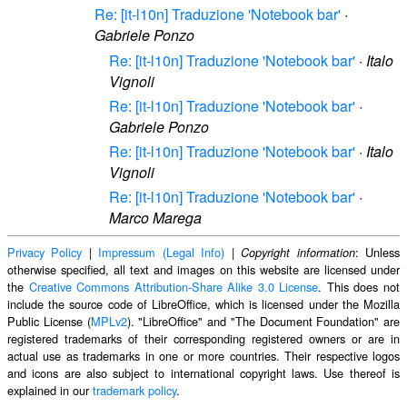
Re: [it-l10n] Traduzione 'Notebook bar'
·
Gabriele Ponzo
Re: [it-l10n] Traduzione 'Notebook bar'
·
Italo
Vignoli
Re: [it-l10n] Traduzione 'Notebook bar'
·
Gabriele Ponzo
Re: [it-l10n] Traduzione 'Notebook bar'
·
Italo
Vignoli
Re: [it-l10n] Traduzione 'Notebook bar'
·
Marco Marega
Privacy Policy
|
Impressum (Legal Info)
|
: Unless
Copyright information
otherwise specified, all text and images on this website are licensed under
the
Creative Commons Attribution-Share Alike 3.0 License
. This does not
include the source code of LibreOffice, which is licensed under the Mozilla
Public License (
MPLv2
). "LibreOffice" and "The Document Foundation" are
registered trademarks of their corresponding registered owners or are in
actual use as trademarks in one or more countries. Their respective logos
and icons are also subject to international copyright laws. Use thereof is
explained in our
trademark policy
.