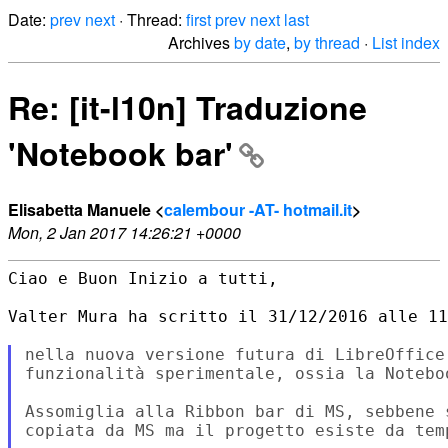
Date:
prev
next
· Thread:
first
prev
next
last
Archives
by date
,
by thread
·
List index
Re: [it-l10n] Traduzione
'Notebook bar'
Elisabetta Manuele <
calembour -AT- hotmail.it
>
Mon, 2 Jan 2017 14:26:21 +0000
Ciao e Buon Inizio a tutti,

Valter Mura ha scritto il 31/12/2016 alle 11
nella nuova versione futura di LibreOffice
funzionalità sperimentale, ossia la Noteboo
Assomiglia alla Ribbon bar di MS, sebbene 
copiata da MS ma il progetto esiste da tem