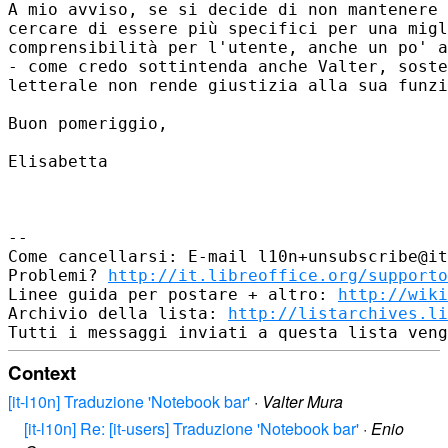
A mio avviso, se si decide di non mantenere 
cercare di essere più specifici per una migl
comprensibilità per l'utente, anche un po' a
- come credo sottintenda anche Valter, soste
letterale non rende giustizia alla sua funzi
Buon pomeriggio,

Elisabetta

-- 

Come cancellarsi: E-mail l10n+unsubscribe@it
Problemi? 
http://it.libreoffice.org/supporto
Linee guida per postare + altro: 
http://wiki
Archivio della lista: 
http://listarchives.li
Context
[it-l10n] Traduzione 'Notebook bar'
·
Valter Mura
[it-l10n] Re: [it-users] Traduzione 'Notebook bar'
·
Enio