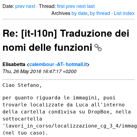
Date:
prev
next
· Thread:
first
prev
next
last
Archives
by date
,
by thread
·
List index
Re: [it-l10n] Traduzione dei
nomi delle funzioni
Elisabetta <
calembour -AT- hotmail.it
>
Thu, 26 May 2016 16:47:17 +0200
Ciao Stefano,

per quanto riguarda le immagini, puoi
trovarle localizzate da Luca
all'interno
della cartella condivisa su DropBox, nella
sottocartella
'lavori_in_corso/localizzazione_cg_3_4/immag
(nel tuo caso).