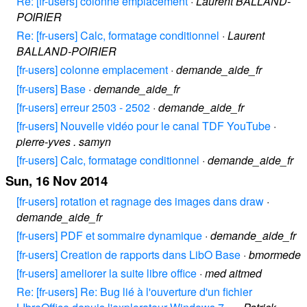
Re: [fr-users] colonne emplacement
·
Laurent BALLAND-
POIRIER
Re: [fr-users] Calc, formatage conditionnel
·
Laurent
BALLAND-POIRIER
[fr-users] colonne emplacement
·
demande_aide_fr
[fr-users] Base
·
demande_aide_fr
[fr-users] erreur 2503 - 2502
·
demande_aide_fr
[fr-users] Nouvelle vidéo pour le canal TDF YouTube
·
pierre-yves . samyn
[fr-users] Calc, formatage conditionnel
·
demande_aide_fr
Sun, 16 Nov 2014
[fr-users] rotation et ragnage des images dans draw
·
demande_aide_fr
[fr-users] PDF et sommaire dynamique
·
demande_aide_fr
[fr-users] Creation de rapports dans LibO Base
·
bmormede
[fr-users] ameliorer la suite libre office
·
med aitmed
Re: [fr-users] Re: Bug lié à l'ouverture d'un fichier