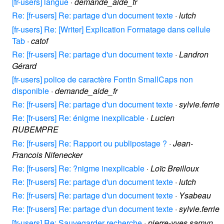
[fr-users] langue
·
demande_aide_fr
Re: [fr-users] Re: partage d'un document texte
·
lutch
[fr-users] Re: [Writer] Explication Formatage dans cellule
Tab
·
catof
Re: [fr-users] Re: partage d'un document texte
·
Landron
Gérard
[fr-users] police de caractère Fontin SmallCaps non
disponible
·
demande_aide_fr
Re: [fr-users] Re: partage d'un document texte
·
sylvie.ferrie
Re: [fr-users] Re: énigme inexplicable
·
Lucien
RUBEMPRE
Re: [fr-users] Re: Rapport ou publipostage ?
·
Jean-
Francois Nifenecker
Re: [fr-users] Re: ?nigme inexplicable
·
Loïc Breilloux
Re: [fr-users] Re: partage d'un document texte
·
lutch
Re: [fr-users] Re: partage d'un document texte
·
Ysabeau
Re: [fr-users] Re: partage d'un document texte
·
sylvie.ferrie
[fr-users] Re: Sauvegarder recherche
·
pierre-yves samyn