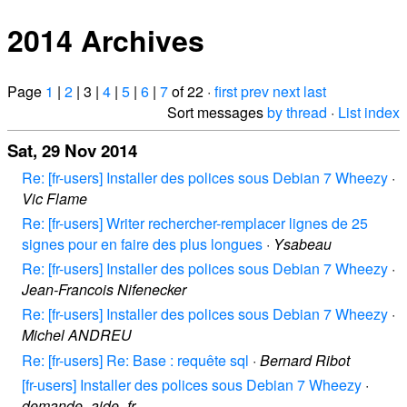
2014 Archives
Page
1
|
2
| 3 |
4
|
5
|
6
|
7
of 22 ·
first
prev
next
last
Sort messages
by thread
·
List index
Sat, 29 Nov 2014
Re: [fr-users] Installer des polices sous Debian 7 Wheezy
·
Vic Flame
Re: [fr-users] Writer rechercher-remplacer lignes de 25
signes pour en faire des plus longues
·
Ysabeau
Re: [fr-users] Installer des polices sous Debian 7 Wheezy
·
Jean-Francois Nifenecker
Re: [fr-users] Installer des polices sous Debian 7 Wheezy
·
Michel ANDREU
Re: [fr-users] Re: Base : requête sql
·
Bernard Ribot
[fr-users] Installer des polices sous Debian 7 Wheezy
·
demande_aide_fr