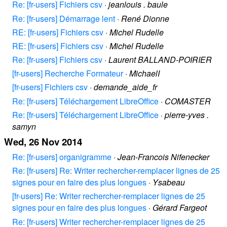
Re: [fr-users] Fichiers csv
·
jeanlouis . baule
Re: [fr-users] Démarrage lent
·
René Dionne
RE: [fr-users] Fichiers csv
·
Michel Rudelle
RE: [fr-users] Fichiers csv
·
Michel Rudelle
Re: [fr-users] Fichiers csv
·
Laurent BALLAND-POIRIER
[fr-users] Recherche Formateur
·
MichaelI
[fr-users] Fichiers csv
·
demande_aide_fr
Re: [fr-users] Téléchargement LibreOffice
·
COMASTER
Re: [fr-users] Téléchargement LibreOffice
·
pierre-yves .
samyn
Wed, 26 Nov 2014
Re: [fr-users] organigramme
·
Jean-Francois Nifenecker
Re: [fr-users] Re: Writer rechercher-remplacer lignes de 25
signes pour en faire des plus longues
·
Ysabeau
[fr-users] Re: Writer rechercher-remplacer lignes de 25
signes pour en faire des plus longues
·
Gérard Fargeot
Re: [fr-users] Writer rechercher-remplacer lignes de 25