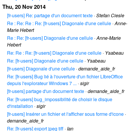
Thu, 20 Nov 2014
[fr-users] Re: partage d'un document texte
·
Stefan Ciesle
Re : Re: Re : Re: [fr-users] Diagonale d'une cellule
·
Anne-
Marie Hebert
Re : Re: [fr-users] Diagonale d'une cellule
·
Anne-Marie
Hebert
Re: Re : Re: [fr-users] Diagonale d'une cellule
·
Ysabeau
Re: [fr-users] Diagonale d'une cellule
·
Ysabeau
[fr-users] Diagonale d'une cellule
·
demande_aide_fr
Re: [fr-users] Bug lié à l'ouverture d'un fichier LIbreOffice
depuis l'explorateur Windows 7 ...
·
sigir
[fr-users] partage d'un document texte
·
demande_aide_fr
Re: [fr-users] bug_impossibilité de choisir le disque
d'installation
·
sigir
[fr-users] Insérer un fichier et l'afficher sous forme d'icone
·
demande_aide_fr
Re: [fr-users] export jpeg tiff
·
Ian