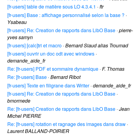
[fr-users] table de matière sous LO 4.3.4.1
·
ftr
[fr-users] Base : affichage personnalisé selon la base ?
·
Ysabeau
[fr-users] Re: Creation de rapports dans LibO Base
·
pierre-
yves samyn
[fr-users] [calc]tri et macro
·
Bernard Siaud alias Troumad
[fr-users] ouvrir un doc odt avec windows
·
demande_aide_fr
Re: [fr-users] PDF et sommaire dynamique
·
F. Thomas
Re: [fr-users] Base
·
Bernard Ribot
[fr-users] Texte en filigrane dans Writer
·
demande_aide_fr
[fr-users] Re: Creation de rapports dans LibO Base
·
bmormede
Re: [fr-users] Creation de rapports dans LibO Base
·
Jean
Michel PIERRE
Re: [fr-users] rotation et ragnage des images dans draw
·
Laurent BALLAND-POIRIER