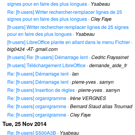
signes pour en faire des plus longues
·
Ysabeau
Re: [fr-users] Writer rechercher-remplacer lignes de 25
signes pour en faire des plus longues
·
Cley Faye
[fr-users] Writer rechercher-remplacer lignes de 25 signes
pour en faire des plus longues
·
Ysabeau
[fr-users] LibreOffice plante en allant dans le menu Fichier
·
big0424 -AT- gmail.com
[fr-users] Re: [fr-users] Démarrage lent
·
Cedric Frayssinet
[fr-users] Téléchargement LibreOffice
·
demande_aide_fr
Re: [fr-users] Démarrage lent
·
Ian
Re: [fr-users] Démarrage lent
·
pierre-yves . samyn
Re: [fr-users] Insertion de règles
·
pierre-yves . samyn
Re: [fr-users] organigramme
·
Irène VERGNES
Re: [fr-users] organigramme
·
Bernard Siaud alias Troumad
Re: [fr-users] organigramme
·
Cley Faye
Tue, 25 Nov 2014
Re: [fr-users] S500A3B
·
Ysabeau