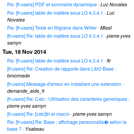
Re: [fr-users] PDF et sommaire dynamique
·
Luc Novales
Re: [fr-users] table de matière sous LO 4.3.4.1
·
Luc
Novales
Re: [fr-users] Texte en filigrane dans Writer
·
Mlest
[fr-users] Re: table de matière sous LO 4.3.4.1
·
pierre-yves
samyn
Tue, 18 Nov 2014
Re: [fr-users] table de matière sous LO 4.3.4.1
·
ftr
[fr-users] Re: Creation de rapports dans LibO Base
·
bmormede
[fr-users] Message d'erreur en installant une extension
·
demande_aide_fr
[fr-users] Re: Calc : Utilisation des caracteres generiques
·
pierre-yves samyn
[fr-users] Re: [calc]tri et macro
·
pierre-yves samyn
Re: [fr-users] Re: Base : affichage personnalis� selon la
base ?
·
Ysabeau