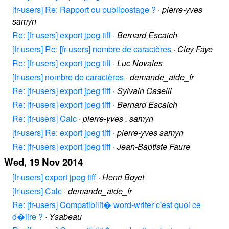
[fr-users] Re: Rapport ou publipostage ?
·
pierre-yves
samyn
Re: [fr-users] export jpeg tiff
·
Bernard Escaich
[fr-users] Re: [fr-users] nombre de caractères
·
Cley Faye
Re: [fr-users] export jpeg tiff
·
Luc Novales
[fr-users] nombre de caractères
·
demande_aide_fr
Re: [fr-users] export jpeg tiff
·
Sylvain Caselli
Re: [fr-users] export jpeg tiff
·
Bernard Escaich
Re: [fr-users] Calc
·
pierre-yves . samyn
[fr-users] Re: export jpeg tiff
·
pierre-yves samyn
Re: [fr-users] export jpeg tiff
·
Jean-Baptiste Faure
Wed, 19 Nov 2014
[fr-users] export jpeg tiff
·
Henri Boyet
[fr-users] Calc
·
demande_aide_fr
Re: [fr-users] Compatibilit� word-writer c'est quoi ce
d�lire ?
·
Ysabeau