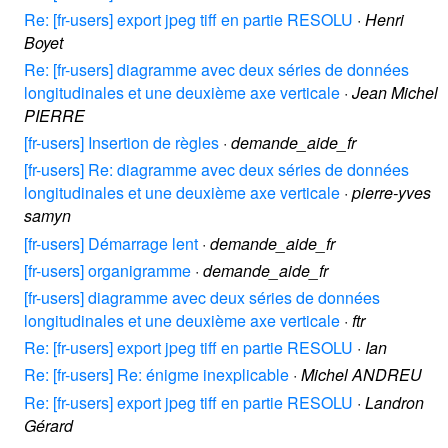
Re: [fr-users] export jpeg tiff en partie RESOLU
·
Henri
Boyet
Re: [fr-users] diagramme avec deux séries de données
longitudinales et une deuxième axe verticale
·
Jean Michel
PIERRE
[fr-users] Insertion de règles
·
demande_aide_fr
[fr-users] Re: diagramme avec deux séries de données
longitudinales et une deuxième axe verticale
·
pierre-yves
samyn
[fr-users] Démarrage lent
·
demande_aide_fr
[fr-users] organigramme
·
demande_aide_fr
[fr-users] diagramme avec deux séries de données
longitudinales et une deuxième axe verticale
·
ftr
Re: [fr-users] export jpeg tiff en partie RESOLU
·
Ian
Re: [fr-users] Re: énigme inexplicable
·
Michel ANDREU
Re: [fr-users] export jpeg tiff en partie RESOLU
·
Landron
Gérard