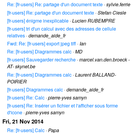
Re: [fr-users] Re: partage d'un document texte
·
sylvie.ferrie
[fr-users] Re: partage d'un document texte
·
Stefan Ciesle
[fr-users] énigme inexplicable
·
Lucien RUBEMPRE
[fr-users] tri d'un calcul avec des adresses de cellule
relatives
·
demande_aide_fr
Fwd: Re: [fr-users] export jpeg tiff
·
Ian
Re: [fr-users] Diagrammes calc
·
MD
[fr-users] Sauvegarder recherche
·
marcel.van.den.broeck -
AT- skynet.be
Re: [fr-users] Diagrammes calc
·
Laurent BALLAND-
POIRIER
[fr-users] Diagrammes calc
·
demande_aide_fr
[fr-users] Re: Calc
·
pierre-yves samyn
[fr-users] Re: Insérer un fichier et l'afficher sous forme
d'icone
·
pierre-yves samyn
Fri, 21 Nov 2014
Re: [fr-users] Calc
·
Papa