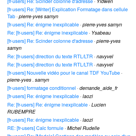
[fr-users] Re: Scinder colonne d'adresse
·
Yldwen
[fr-users] Re: [Writer] Explication Formatage dans cellule
Tab
·
pierre-yves samyn
[fr-users] Re: énigme inexplicable
·
pierre-yves samyn
Re: [fr-users] Re: énigme inexplicable
·
Ysabeau
[fr-users] Re: Scinder colonne d'adresse
·
pierre-yves
samyn
Re: [fr-users] direction du texte RTL/LTR
·
navyvel
Re: [fr-users] direction du texte RTL/LTR
·
navyvel
[fr-users] Nouvelle vidéo pour le canal TDF YouTube
·
pierre-yves . samyn
[fr-users] formatage conditionnel
·
demande_aide_fr
[fr-users] Re: énigme inexplicable
·
laozi
Re: [fr-users] Re: énigme inexplicable
·
Lucien
RUBEMPRE
[fr-users] Re: énigme inexplicable
·
laozi
RE: [fr-users] Calc formule
·
Michel Rudelle