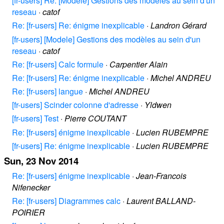
[fr-users] Re: [Modele] Gestions des modèles au sein d'un
reseau
·
catof
Re: [fr-users] Re: énigme inexplicable
·
Landron Gérard
[fr-users] [Modele] Gestions des modèles au sein d'un
reseau
·
catof
Re: [fr-users] Calc formule
·
Carpentier Alain
Re: [fr-users] Re: énigme inexplicable
·
Michel ANDREU
Re: [fr-users] langue
·
Michel ANDREU
[fr-users] Scinder colonne d'adresse
·
Yldwen
[fr-users] Test
·
Pierre COUTANT
Re: [fr-users] énigme inexplicable
·
Lucien RUBEMPRE
[fr-users] Re: énigme inexplicable
·
Lucien RUBEMPRE
Sun, 23 Nov 2014
Re: [fr-users] énigme inexplicable
·
Jean-Francois
Nifenecker
Re: [fr-users] Diagrammes calc
·
Laurent BALLAND-
POIRIER