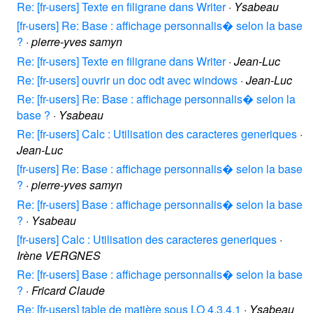
Re: [fr-users] Texte en filigrane dans Writer
·
Ysabeau
[fr-users] Re: Base : affichage personnalis� selon la base
?
·
pierre-yves samyn
Re: [fr-users] Texte en filigrane dans Writer
·
Jean-Luc
Re: [fr-users] ouvrir un doc odt avec windows
·
Jean-Luc
Re: [fr-users] Re: Base : affichage personnalis� selon la
base ?
·
Ysabeau
Re: [fr-users] Calc : Utilisation des caracteres generiques
·
Jean-Luc
[fr-users] Re: Base : affichage personnalis� selon la base
?
·
pierre-yves samyn
Re: [fr-users] Base : affichage personnalis� selon la base
?
·
Ysabeau
[fr-users] Calc : Utilisation des caracteres generiques
·
Irène VERGNES
Re: [fr-users] Base : affichage personnalis� selon la base
?
·
Fricard Claude
Re: [fr-users] table de matière sous LO 4.3.4.1
·
Ysabeau