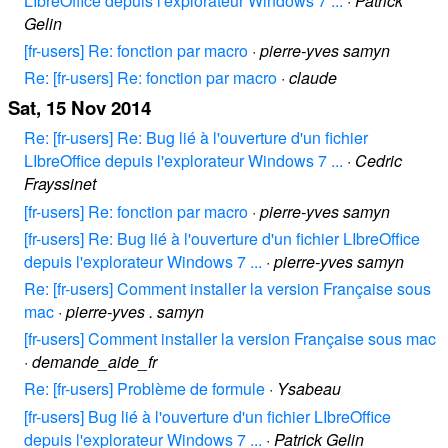
LIbreOffice depuis l'explorateur Windows 7 ...
·
Patrick
Gelin
[fr-users] Re: fonction par macro
·
pierre-yves samyn
Re: [fr-users] Re: fonction par macro
·
claude
Sat, 15 Nov 2014
Re: [fr-users] Re: Bug lié à l'ouverture d'un fichier
LIbreOffice depuis l'explorateur Windows 7 ...
·
Cedric
Frayssinet
[fr-users] Re: fonction par macro
·
pierre-yves samyn
[fr-users] Re: Bug lié à l'ouverture d'un fichier LIbreOffice
depuis l'explorateur Windows 7 ...
·
pierre-yves samyn
Re: [fr-users] Comment installer la version Française sous
mac
·
pierre-yves . samyn
[fr-users] Comment installer la version Française sous mac
·
demande_aide_fr
Re: [fr-users] Problème de formule
·
Ysabeau
[fr-users] Bug lié à l'ouverture d'un fichier LIbreOffice
depuis l'explorateur Windows 7 ...
·
Patrick Gelin