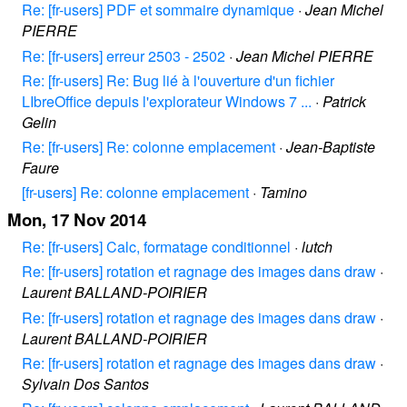
Re: [fr-users] PDF et sommaire dynamique
·
Jean Michel
PIERRE
Re: [fr-users] erreur 2503 - 2502
·
Jean Michel PIERRE
Re: [fr-users] Re: Bug lié à l'ouverture d'un fichier
LIbreOffice depuis l'explorateur Windows 7 ...
·
Patrick
Gelin
Re: [fr-users] Re: colonne emplacement
·
Jean-Baptiste
Faure
[fr-users] Re: colonne emplacement
·
Tamino
Mon, 17 Nov 2014
Re: [fr-users] Calc, formatage conditionnel
·
lutch
Re: [fr-users] rotation et ragnage des images dans draw
·
Laurent BALLAND-POIRIER
Re: [fr-users] rotation et ragnage des images dans draw
·
Laurent BALLAND-POIRIER
Re: [fr-users] rotation et ragnage des images dans draw
·
Sylvain Dos Santos