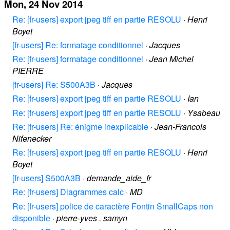
Mon, 24 Nov 2014
Re: [fr-users] export jpeg tiff en partie RESOLU
·
Henri
Boyet
[fr-users] Re: formatage conditionnel
·
Jacques
Re: [fr-users] formatage conditionnel
·
Jean Michel
PIERRE
[fr-users] Re: S500A3B
·
Jacques
Re: [fr-users] export jpeg tiff en partie RESOLU
·
Ian
Re: [fr-users] export jpeg tiff en partie RESOLU
·
Ysabeau
Re: [fr-users] Re: énigme inexplicable
·
Jean-Francois
Nifenecker
Re: [fr-users] export jpeg tiff en partie RESOLU
·
Henri
Boyet
[fr-users] S500A3B
·
demande_aide_fr
Re: [fr-users] Diagrammes calc
·
MD
Re: [fr-users] police de caractère Fontin SmallCaps non
disponible
·
pierre-yves . samyn