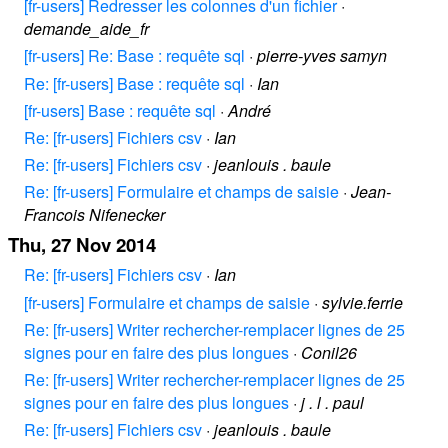
[fr-users] Redresser les colonnes d'un fichier
·
demande_aide_fr
[fr-users] Re: Base : requête sql
·
pierre-yves samyn
Re: [fr-users] Base : requête sql
·
Ian
[fr-users] Base : requête sql
·
André
Re: [fr-users] Fichiers csv
·
Ian
Re: [fr-users] Fichiers csv
·
jeanlouis . baule
Re: [fr-users] Formulaire et champs de saisie
·
Jean-
Francois Nifenecker
Thu, 27 Nov 2014
Re: [fr-users] Fichiers csv
·
Ian
[fr-users] Formulaire et champs de saisie
·
sylvie.ferrie
Re: [fr-users] Writer rechercher-remplacer lignes de 25
signes pour en faire des plus longues
·
Conil26
Re: [fr-users] Writer rechercher-remplacer lignes de 25
signes pour en faire des plus longues
·
j . l . paul
Re: [fr-users] Fichiers csv
·
jeanlouis . baule