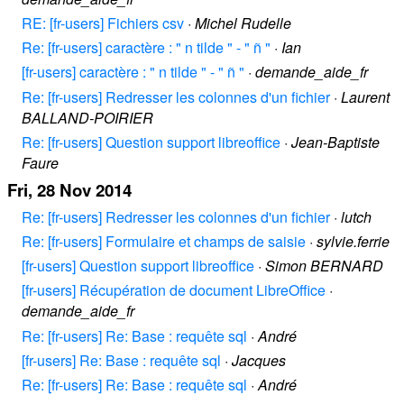
RE: [fr-users] Fichiers csv
·
Michel Rudelle
Re: [fr-users] caractère : " n tilde " - " ñ "
·
Ian
[fr-users] caractère : " n tilde " - " ñ "
·
demande_aide_fr
Re: [fr-users] Redresser les colonnes d'un fichier
·
Laurent
BALLAND-POIRIER
Re: [fr-users] Question support libreoffice
·
Jean-Baptiste
Faure
Fri, 28 Nov 2014
Re: [fr-users] Redresser les colonnes d'un fichier
·
lutch
Re: [fr-users] Formulaire et champs de saisie
·
sylvie.ferrie
[fr-users] Question support libreoffice
·
Simon BERNARD
[fr-users] Récupération de document LibreOffice
·
demande_aide_fr
Re: [fr-users] Re: Base : requête sql
·
André
[fr-users] Re: Base : requête sql
·
Jacques
Re: [fr-users] Re: Base : requête sql
·
André