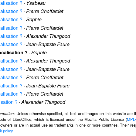
calisation ?
·
Ysabeau
calisation ?
·
Pierre Choffardet
calisation ?
·
Sophie
calisation ?
·
Pierre Choffardet
calisation ?
·
Alexander Thurgood
calisation ?
·
Jean-Baptiste Faure
ocalisation ?
·
Sophie
calisation ?
·
Alexander Thurgood
calisation ?
·
Jean-Baptiste Faure
calisation ?
·
Pierre Choffardet
calisation ?
·
Jean-Baptiste Faure
calisation ?
·
Pierre Choffardet
isation ?
·
Alexander Thurgood
: Unless otherwise specified, all text and images on this website are
ormation
ode of LibreOffice, which is licensed under the Mozilla Public License (
MPL
 owners or are in actual use as trademarks in one or more countries. Their resp
k policy
.