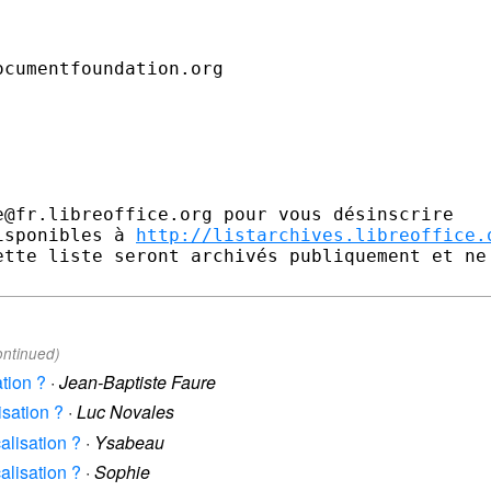
cumentfoundation.org

@fr.libreoffice.org pour vous désinscrire

isponibles à 
http://listarchives.libreoffice.
ette liste seront archivés publiquement et ne 
ontinued)
ation ?
·
Jean-Baptiste Faure
isation ?
·
Luc Novales
calisation ?
·
Ysabeau
calisation ?
·
Sophie