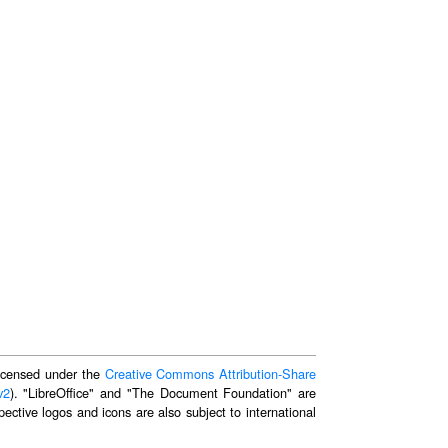
 licensed under the
Creative Commons Attribution-Share
v2
). "LibreOffice" and "The Document Foundation" are
ective logos and icons are also subject to international