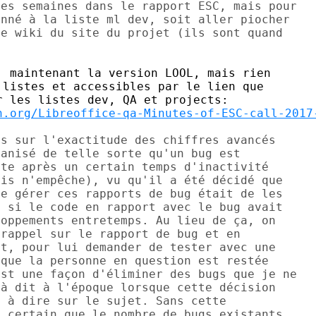
es semaines dans le rapport ESC, mais pour

nné à la liste ml dev, soit aller piocher

e wiki du site du projet (ils sont quand

 maintenant la version LOOL, mais rien

listes et accessibles par le lien que

n.org/Libreoffice-qa-Minutes-of-ESC-call-2017
s sur l'exactitude des chiffres avancés

anisé de telle sorte qu'un bug est

te après un certain temps d'inactivité

is n'empêche), vu qu'il a été décidé que

e gérer ces rapports de bug était de les

 si le code en rapport avec le bug avait

oppements entretemps. Au lieu de ça, on

rappel sur le rapport de bug et en

t, pour lui demander de tester avec une

que la personne en question est restée

st une façon d'éliminer des bugs que je ne

à dit à l'époque lorsque cette décision

 à dire sur le sujet. Sans cette

 certain que le nombre de bugs existants
