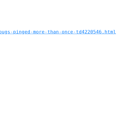
bugs-pinged-more-than-once-td4220546.html