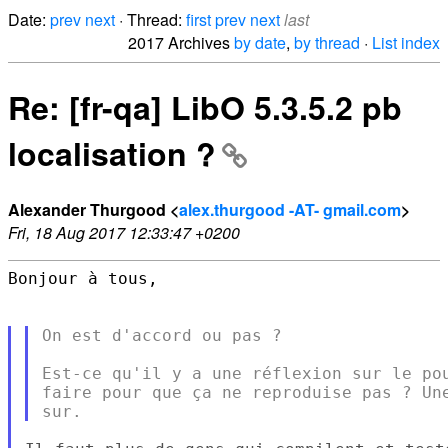
Date:
prev
next
· Thread:
first
prev
next
last
2017 Archives
by date
,
by thread
·
List index
Re: [fr-qa] LibO 5.3.5.2 pb
localisation ?
Alexander Thurgood <
alex.thurgood -AT- gmail.com
>
Fri, 18 Aug 2017 12:33:47 +0200
Bonjour à tous,

On est d'accord ou pas ?

Est-ce qu'il y a une réflexion sur le pou
faire pour que ça ne reproduise pas ? Une