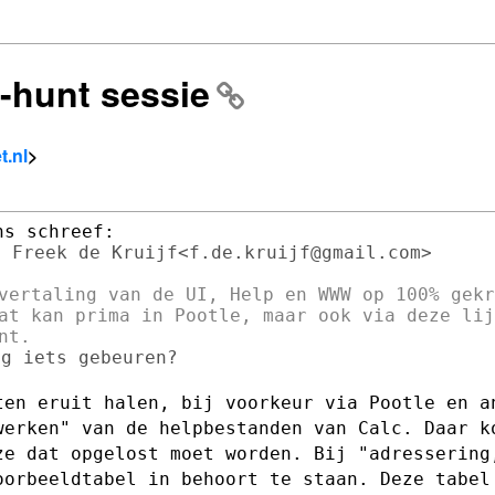
g-hunt sessie
t.nl
>
 Freek de Kruijf<f.de.kruijf@gmail.com>

vertaling van de UI, Help en WWW op 100% gekr
at kan prima in Pootle, maar ook via deze lijs
g iets gebeuren?

ten eruit halen, bij voorkeur via Pootle
en a
jwerken"
van de helpbestanden van Calc.
Daar k
jze
dat opgelost moet worden.
Bij "adressering
oorbeeldtabel in behoort te staan. Deze tabe