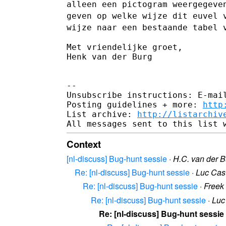
alleen een pictogram weergegeve
geven op welke wijze dit euvel
wijze naar een bestaande tabel 
Met vriendelijke groet,

Henk van der Burg

--

Unsubscribe instructions: E-mail
Posting guidelines + more: 
http
List archive: 
http://listarchiv
Context
[nl-discuss] Bug-hunt sessie
·
H.C. van der B
Re: [nl-discuss] Bug-hunt sessie
·
Luc Cas
Re: [nl-discuss] Bug-hunt sessie
·
Freek 
Re: [nl-discuss] Bug-hunt sessie
·
Luc
Re: [nl-discuss] Bug-hunt sessie