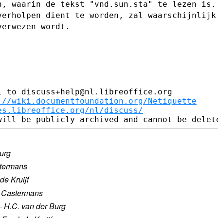
n, waarin de tekst "vnd.sun.sta" te
lezen is
 verholpen
dient te worden, zal waarschijnlijk
verwezen wordt.
 to discuss+help@nl.libreoffice.org

://wiki.documentfoundation.org/Netiquette
es.libreoffice.org/nl/discuss/
urg
termans
de Kruijf
 Castermans
·
H.C. van der Burg