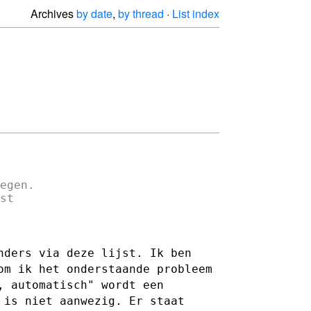
Archives
by date
,
by thread
·
List index
egen.

t

nders via deze lijst. Ik ben
om ik het onderstaande probleem
, automatisch" wordt een
l is niet aanwezig. Er
staat