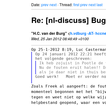
Date:
prev
next
· Thread:
first
prev
next
last
Re: [nl-discuss] Bu
"H.C. van der Burg" <
h.vdburg -AT- hccne
Wed, 25 Jan 2012 08:48:49 +0100
Op 24 januari 2012 22:21 heeft
Ik heb zojuist in Pootle de 
Nu de fouten eruit halen!! D
Goed werk!   Moet er verder no
Zoals Freek al aangeeft: de fou
momenteel begonnen met het "bi
tegen en weet niet op welke wi
helpbestand geopend, waar een
v