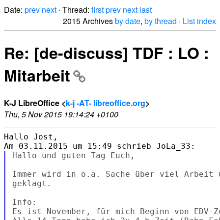
Date:
prev
next
· Thread:
first
prev
next
last
2015 Archives
by date
,
by thread
·
List index
Re: [de-discuss] TDF : LO :
Mitarbeit
K-J LibreOffice <
k-j -AT- libreoffice.org
>
Thu, 5 Nov 2015 19:14:24 +0100
Hallo Jost,

Hallo und guten Tag Euch,

Immer wird in o.a. Sache über viel Arbeit 
geklagt.

Info:

Es ist November, für mich Beginn von EDV-Z