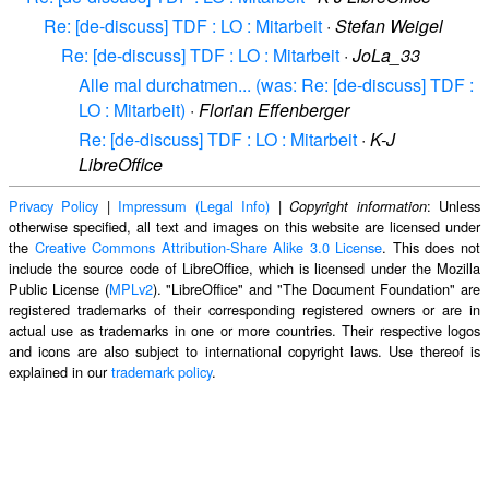
Re: [de-discuss] TDF : LO : Mitarbeit
·
Stefan Weigel
Re: [de-discuss] TDF : LO : Mitarbeit
·
JoLa_33
Alle mal durchatmen... (was: Re: [de-discuss] TDF :
LO : Mitarbeit)
·
Florian Effenberger
Re: [de-discuss] TDF : LO : Mitarbeit
·
K-J
LibreOffice
Privacy Policy
|
Impressum (Legal Info)
|
: Unless
Copyright information
otherwise specified, all text and images on this website are licensed under
the
Creative Commons Attribution-Share Alike 3.0 License
. This does not
include the source code of LibreOffice, which is licensed under the Mozilla
Public License (
MPLv2
). "LibreOffice" and "The Document Foundation" are
registered trademarks of their corresponding registered owners or are in
actual use as trademarks in one or more countries. Their respective logos
and icons are also subject to international copyright laws. Use thereof is
explained in our
trademark policy
.