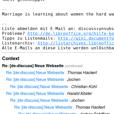
-- 

Marriage is learning about women the hard wa
-- 

Liste abmelden mit E-Mail an: discuss+unsubs
Probleme? 
http://de.libreoffice.org/hilfe-ko
Tipps zu Listenmails: 
http://wiki.documentfo
Listenarchiv: 
http://listarchives.libreoffic
Context
Re: [de-discuss] Neue Webseite
(continued)
Re: [de-discuss] Neue Webseite
·
Thomas Hackert
Re: [de-discuss] Neue Webseite
·
Jochen
Re: [de-discuss] Neue Webseite
·
Christian Kühl
Re: [de-discuss] Neue Webseite
·
Harald Köster
Re: [de-discuss] Neue Webseite
·
Jochen
Re: [de-discuss] Neue Webseite
·
Thomas Hackert
Re: [de-discuss] Neue Webseite
·
Jochen Schiffers