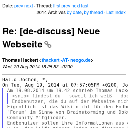
Date:
prev
next
· Thread:
first
prev
next
last
2014 Archives
by date
,
by thread
·
List index
Re: [de-discuss] Neue
Webseite
Thomas Hackert <
thackert -AT- nexgo.de
>
Wed, 20 Aug 2014 18:25:53 +0200
Hallo Jochen, *,

<snip> findest du – soweit ich weiß – doc
Eigentlich ist das Wiki nicht für den Endb
"Forum" im Sinne von Brainstorming und Dok
Community-Mitglieder.

Endbenutzer sollen ihre Informationen aus 