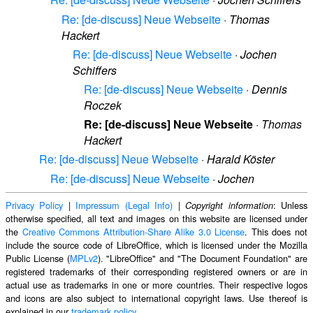
Re: [de-discuss] Neue Webseite
·
Thomas
Hackert
Re: [de-discuss] Neue Webseite
·
Jochen
Schiffers
Re: [de-discuss] Neue Webseite
·
Dennis
Roczek
Re: [de-discuss] Neue Webseite
·
Thomas
Hackert
Re: [de-discuss] Neue Webseite
·
Harald Köster
Re: [de-discuss] Neue Webseite
·
Jochen
Privacy Policy
|
Impressum (Legal Info)
|
: Unless
Copyright information
otherwise specified, all text and images on this website are licensed under
the
Creative Commons Attribution-Share Alike 3.0 License
. This does not
include the source code of LibreOffice, which is licensed under the Mozilla
Public License (
MPLv2
). "LibreOffice" and "The Document Foundation" are
registered trademarks of their corresponding registered owners or are in
actual use as trademarks in one or more countries. Their respective logos
and icons are also subject to international copyright laws. Use thereof is
explained in our
trademark policy
.