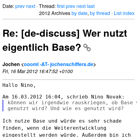
Date:
prev
next
· Thread:
first
prev
next
last
2012 Archives
by date
,
by thread
·
List index
Re: [de-discuss] Wer nutzt
eigentlich Base?
Jochen <
oooml -AT- jochenschiffers.de
>
Fri, 16 Mar 2012 16:47:52 +0100
Hallo Nino,

können wir irgendwie rauskriegen, ob Base 
Ich nutze Base und würde es sehr schade
finden, wenn die
Weiterentwicklung
eingestellt werden würde. Außerdem bin ich