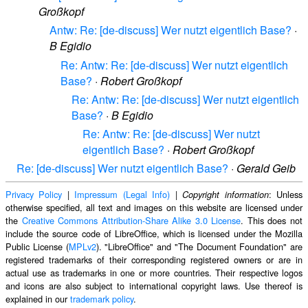
Großkopf
Antw: Re: [de-discuss] Wer nutzt eigentlich Base?
·
B Egidio
Re: Antw: Re: [de-discuss] Wer nutzt eigentlich
Base?
·
Robert Großkopf
Re: Antw: Re: [de-discuss] Wer nutzt eigentlich
Base?
·
B Egidio
Re: Antw: Re: [de-discuss] Wer nutzt
eigentlich Base?
·
Robert Großkopf
Re: [de-discuss] Wer nutzt eigentlich Base?
·
Gerald Geib
Privacy Policy
|
Impressum (Legal Info)
|
: Unless
Copyright information
otherwise specified, all text and images on this website are licensed under
the
Creative Commons Attribution-Share Alike 3.0 License
. This does not
include the source code of LibreOffice, which is licensed under the Mozilla
Public License (
MPLv2
). "LibreOffice" and "The Document Foundation" are
registered trademarks of their corresponding registered owners or are in
actual use as trademarks in one or more countries. Their respective logos
and icons are also subject to international copyright laws. Use thereof is
explained in our
trademark policy
.