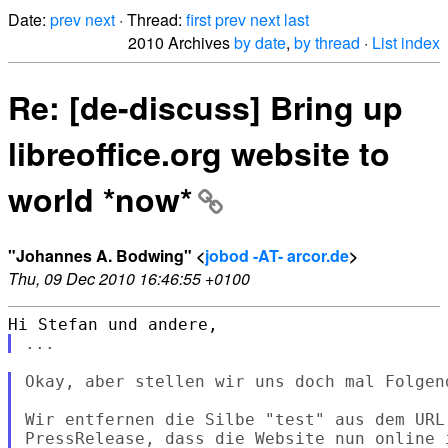
Date:
prev
next
· Thread:
first
prev
next
last
2010 Archives
by date
,
by thread
·
List index
Re: [de-discuss] Bring up
libreoffice.org website to
world *now*
"Johannes A. Bodwing" <
jobod -AT- arcor.de
>
Thu, 09 Dec 2010 16:46:55 +0100
Okay, aber stellen wir uns doch mal Folgend
Wir entfernen die Silbe "test" aus dem URL 
PressRelease, dass die Website nun online 