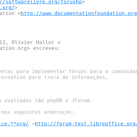
//softwarelivre.org/furusho
>

.org/
>

ation <
http://www.documentationfoundation.org
12, Olivier Hallot <

ation.org> escreveu:

entas para implementar fóruns para a comunidad
 avaliadas são phpBB e JForum.

nos seguintes endereços:

ice.**org/
 <
http://forum-test.libreoffice.org