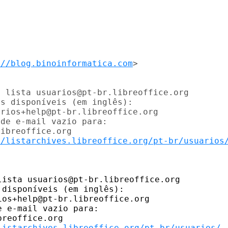
://blog.binoinformatica.com
>

 lista usuarios@pt-br.libreoffice.org

s disponíveis (em inglês):

rios+help@pt-br.libreoffice.org

de e-mail vazio para:

ibreoffice.org

//listarchives.libreoffice.org/pt-br/usuarios
ista usuarios@pt-br.libreoffice.org

disponíveis (em inglês):

os+help@pt-br.libreoffice.org

 e-mail vazio para:

reoffice.org

listarchives.libreoffice.org/pt-br/usuarios/