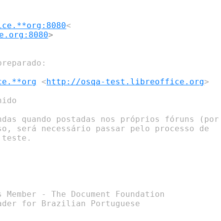
ice.**org:8080
e.org:8080
reparado:

ce.**org
 <
http://osqa-test.libreoffice.org
>

ido

ndas quando postadas nos próprios fóruns (por

so, será necessário passar pelo processo de

teste.

 Member - The Document Foundation

der for Brazilian Portuguese
