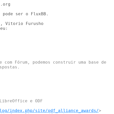
.org

 pode ser o FluxBB.

, Vitorio Furusho

eu:

e com Fórum, podemos construir uma base de

postas.

LibreOffice e ODF

log/index.php/site/odf_alliance_awards/
>
