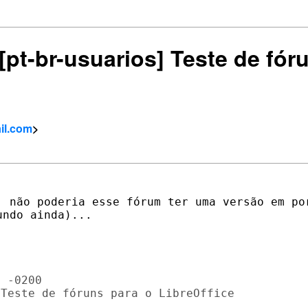
 [pt-br-usuarios] Teste de fór
il.com
>
, não poderia esse fórum ter uma versão em por
ndo ainda)...

 -0200

Teste de fóruns para o LibreOffice
