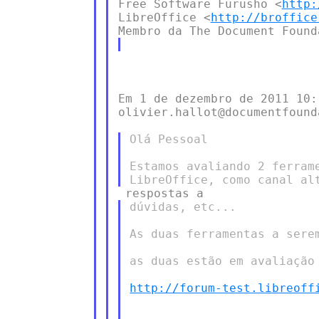
Free Software Furusho <
http:
LibreOffice <
http://broffice
Membro da The Document Found
Em 1 de dezembro de 2011 10:
olivier.hallot@documentfound
Olá Pessoal

Estamos avaliando 2 ferram
dúvidas, etc...

As duas ferramentas a serem
as duas estão em avaliação 
http://forum-test.libreoff