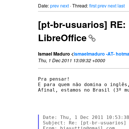
Date:
prev
next
· Thread:
first
prev
next
last
[pt-br-usuarios] RE:
LibreOffice
Ismael Maduro <
ismaelmaduro -AT- hotma
Thu, 1 Dec 2011 13:09:32 +0000
Pra pensar!

E para quem não domina o inglês
Afinal, estamos no Brasil (3º mu
Date: Thu, 1 Dec 2011 10:53:38
Subject: Re: [pt-br-usuarios] 
From: biasuttin@gmail.com
