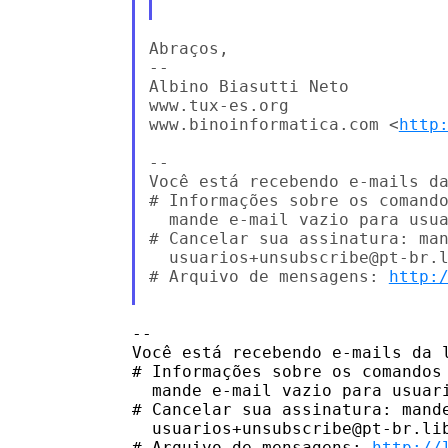
Abraços,

-- 

Albino Biasutti Neto

www.tux-es.org

www.binoinformatica.com <
http
-- 

Você está recebendo e-mails da
# Informações sobre os comando
  mande e-mail vazio para usua
# Cancelar sua assinatura: man
  usuarios+unsubscribe@pt-br.l
# Arquivo de mensagens: 
http:
-- 

Você está recebendo e-mails da l
# Informações sobre os comandos 
  mande e-mail vazio para usuari
# Cancelar sua assinatura: mande
  usuarios+unsubscribe@pt-br.lib
# Arquivo de mensagens: 
http://