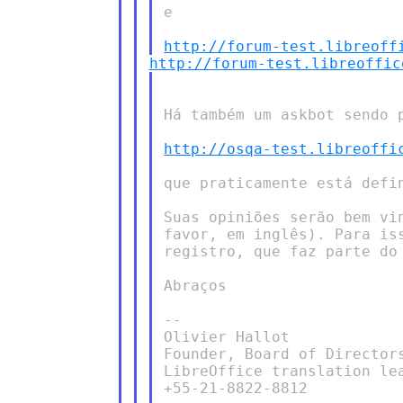
e

http://forum-test.libreoff
http://forum-test.libreoffic
Há também um askbot sendo p
http://osqa-test.libreoffi
que praticamente está defin
Suas opiniões serão bem vi
favor, em inglês). Para is
registro, que faz parte do 
Abraços

--

Olivier Hallot

Founder, Board of Directors
LibreOffice translation lea
+55-21-8822-8812
