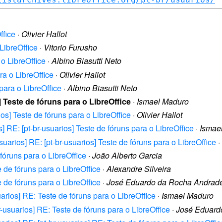
ffice
·
Olivier Hallot
 LibreOffice
·
Vitorio Furusho
 o LibreOffice
·
Albino Biasutti Neto
ra o LibreOffice
·
Olivier Hallot
 para o LibreOffice
·
Albino Biasutti Neto
] Teste de fóruns para o LibreOffice
·
Ismael Maduro
ios] Teste de fóruns para o LibreOffice
·
Olivier Hallot
s] RE: [pt-br-usuarios] Teste de fóruns para o LibreOffice
·
Ismae
usuarios] RE: [pt-br-usuarios] Teste de fóruns para o LibreOffice
·
 fóruns para o LibreOffice
·
João Alberto Garcia
e de fóruns para o LibreOffice
·
Alexandre Silveira
e de fóruns para o LibreOffice
·
José Eduardo da Rocha Andrad
suarios] RE: Teste de fóruns para o LibreOffice
·
Ismael Maduro
br-usuarios] RE: Teste de fóruns para o LibreOffice
·
José Eduard