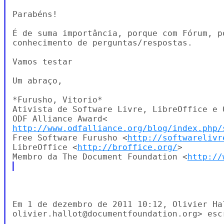
Parabéns!

É de suma importância, porque com Fórum, p
conhecimento de perguntas/respostas.

Vamos testar

Um abraço,

*Furusho, Vitorio*

Ativista de Software Livre, LibreOffice e O
http://www.odfalliance.org/blog/index.php/
Free Software Furusho <
http://softwarelivr
LibreOffice <
http://broffice.org/
>

Membro da The Document Foundation <
http://
Em 1 de dezembro de 2011 10:12, Olivier Hal
olivier.hallot@documentfoundation.org> escr