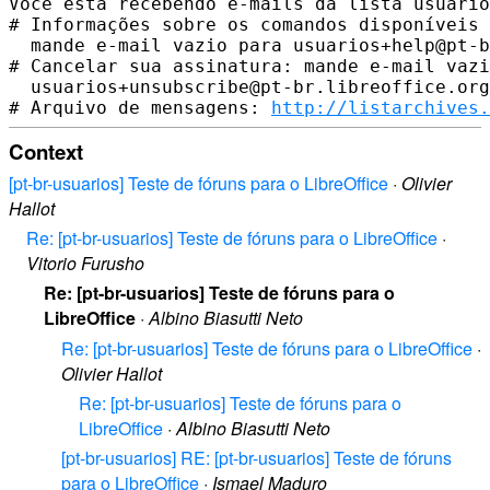
Você está recebendo e-mails da lista usuario
# Informações sobre os comandos disponíveis 
  mande e-mail vazio para usuarios+help@pt-b
# Cancelar sua assinatura: mande e-mail vazi
  usuarios+unsubscribe@pt-br.libreoffice.org

# Arquivo de mensagens: 
http://listarchives.
Context
[pt-br-usuarios] Teste de fóruns para o LibreOffice
·
Olivier
Hallot
Re: [pt-br-usuarios] Teste de fóruns para o LibreOffice
·
Vitorio Furusho
Re: [pt-br-usuarios] Teste de fóruns para o
LibreOffice
·
Albino Biasutti Neto
Re: [pt-br-usuarios] Teste de fóruns para o LibreOffice
·
Olivier Hallot
Re: [pt-br-usuarios] Teste de fóruns para o
LibreOffice
·
Albino Biasutti Neto
[pt-br-usuarios] RE: [pt-br-usuarios] Teste de fóruns
para o LibreOffice
·
Ismael Maduro