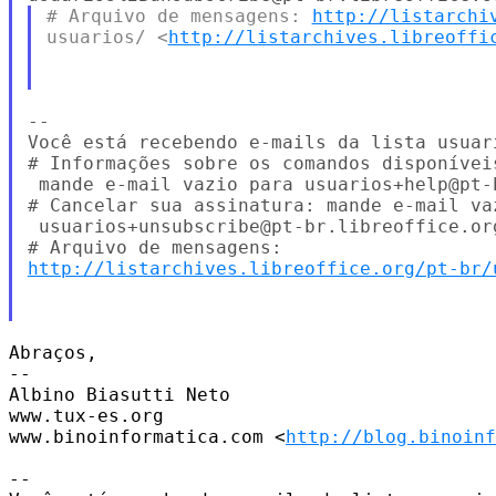
# Arquivo de mensagens: 
http://listarchi
usuarios/ <
http://listarchives.libreoffi
--

Você está recebendo e-mails da lista usuar
# Informações sobre os comandos disponíveis
 mande e-mail vazio para usuarios+help@pt-b
# Cancelar sua assinatura: mande e-mail vaz
 usuarios+unsubscribe@pt-br.libreoffice.org
http://listarchives.libreoffice.org/pt-br/
Abraços,

-- 

Albino Biasutti Neto

www.tux-es.org

www.binoinformatica.com <
http://blog.binoinf
-- 
