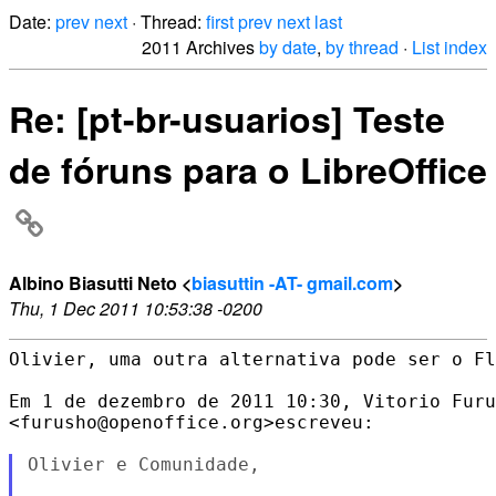
Date:
prev
next
· Thread:
first
prev
next
last
2011 Archives
by date
,
by thread
·
List index
Re: [pt-br-usuarios] Teste
de fóruns para o LibreOffice
Albino Biasutti Neto <
biasuttin -AT- gmail.com
>
Thu, 1 Dec 2011 10:53:38 -0200
Olivier, uma outra alternativa pode ser o Fl
Em 1 de dezembro de 2011 10:30, Vitorio Furu
<furusho@openoffice.org>escreveu:

Olivier e Comunidade,
