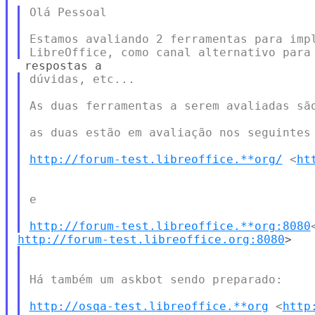
Olá Pessoal

Estamos avaliando 2 ferramentas para impl
dúvidas, etc...

As duas ferramentas a serem avaliadas são
as duas estão em avaliação nos seguintes 
http://forum-test.libreoffice.**org/
 <
ht
e

http://forum-test.libreoffice.**org:8080
http://forum-test.libreoffice.org:8080
Há também um askbot sendo preparado:

http://osqa-test.libreoffice.**org
 <
http