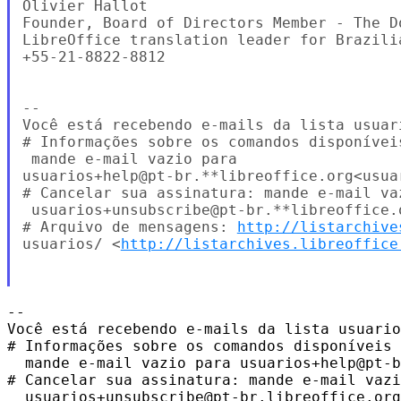
Olivier Hallot

Founder, Board of Directors Member - The Do
LibreOffice translation leader for Brazilia
+55-21-8822-8812

--

Você está recebendo e-mails da lista usuar
# Informações sobre os comandos disponíveis
 mande e-mail vazio para 

usuarios+help@pt-br.**libreoffice.org<usua
# Cancelar sua assinatura: mande e-mail vaz
 usuarios+unsubscribe@pt-br.**libreoffice.
# Arquivo de mensagens: 
http://listarchive
usuarios/ <
http://listarchives.libreoffice
-- 

Você está recebendo e-mails da lista usuario
# Informações sobre os comandos disponíveis 
  mande e-mail vazio para usuarios+help@pt-b
# Cancelar sua assinatura: mande e-mail vazi
  usuarios+unsubscribe@pt-br.libreoffice.org
