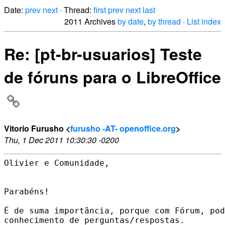
Date:
prev
next
· Thread:
first
prev
next
last
2011 Archives
by date
,
by thread
·
List index
Re: [pt-br-usuarios] Teste
de fóruns para o LibreOffice
Vitorio Furusho <
furusho -AT- openoffice.org
>
Thu, 1 Dec 2011 10:30:30 -0200
Olivier e Comunidade,

Parabéns!

É de suma importância, porque com Fórum, pod
conhecimento de perguntas/respostas.
