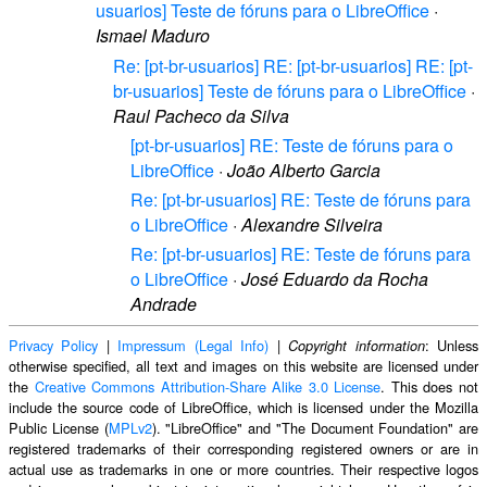
usuarios] Teste de fóruns para o LibreOffice
·
Ismael Maduro
Re: [pt-br-usuarios] RE: [pt-br-usuarios] RE: [pt-
br-usuarios] Teste de fóruns para o LibreOffice
·
Raul Pacheco da Silva
[pt-br-usuarios] RE: Teste de fóruns para o
LibreOffice
·
João Alberto Garcia
Re: [pt-br-usuarios] RE: Teste de fóruns para
o LibreOffice
·
Alexandre Silveira
Re: [pt-br-usuarios] RE: Teste de fóruns para
o LibreOffice
·
José Eduardo da Rocha
Andrade
Privacy Policy
|
Impressum (Legal Info)
|
: Unless
Copyright information
otherwise specified, all text and images on this website are licensed under
the
Creative Commons Attribution-Share Alike 3.0 License
. This does not
include the source code of LibreOffice, which is licensed under the Mozilla
Public License (
MPLv2
). "LibreOffice" and "The Document Foundation" are
registered trademarks of their corresponding registered owners or are in
actual use as trademarks in one or more countries. Their respective logos