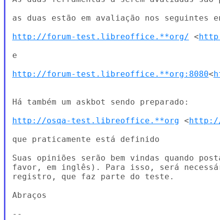
as duas estão em avaliação nos seguintes en
http://forum-test.libreoffice.**org/
 <
http
e

http://forum-test.libreoffice.**org:8080
<
h
Há também um askbot sendo preparado:

http://osqa-test.libreoffice.**org
 <
http:/
que praticamente está definido

Suas opiniões serão bem vindas quando post
favor, em inglês). Para isso, será necessá
registro, que faz parte do teste.

Abraços

--
