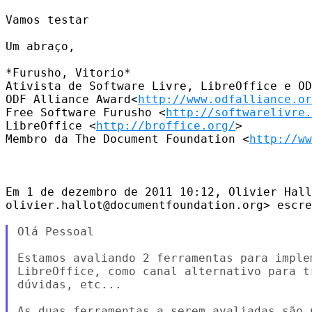
Vamos testar

Um abraço,

*Furusho, Vitorio*

Ativista de Software Livre, LibreOffice e OD
ODF Alliance Award<
http://www.odfalliance.or
Free Software Furusho <
http://softwarelivre.
LibreOffice <
http://broffice.org/
>

Membro da The Document Foundation <
http://ww
Em 1 de dezembro de 2011 10:12, Olivier Hall
olivier.hallot@documentfoundation.org> escre
Olá Pessoal

Estamos avaliando 2 ferramentas para imple
LibreOffice, como canal alternativo para t
dúvidas, etc...

As duas ferramentas a serem avaliadas são p