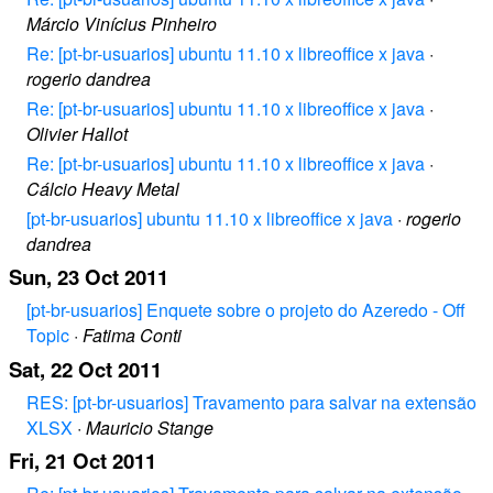
Márcio Vinícius Pinheiro
Re: [pt-br-usuarios] ubuntu 11.10 x libreoffice x java
·
rogerio dandrea
Re: [pt-br-usuarios] ubuntu 11.10 x libreoffice x java
·
Olivier Hallot
Re: [pt-br-usuarios] ubuntu 11.10 x libreoffice x java
·
Cálcio Heavy Metal
[pt-br-usuarios] ubuntu 11.10 x libreoffice x java
·
rogerio
dandrea
Sun, 23 Oct 2011
[pt-br-usuarios] Enquete sobre o projeto do Azeredo - Off
Topic
·
Fatima Conti
Sat, 22 Oct 2011
RES: [pt-br-usuarios] Travamento para salvar na extensão
XLSX
·
Mauricio Stange
Fri, 21 Oct 2011