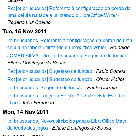
Re: [pt-br-usuarios] Referente à configuração da borda de
uma célula na tabela utilizando o LibreOffice Writer
·
Rogerio Luz Coelho
Tue, 15 Nov 2011
[pt-br-usuarios] Referente à configuração da borda de uma
célula na tabela utilizando o LibreOffice Writer
·
Reinaldo
JOMAR SILVA - Re: [pt-br-usuarios] Sugestão de função
·
Eliane Domingos de Sousa
Re: [pt-br-usuarios] Sugestão de função
·
Paulo Correia
Re: [pt-br-usuarios] Sugestão de função
·
Olivier Hallot
[pt-br-usuarios] Sugestão de função
·
Paulo Correia
[pt-br-usuarios] Lançada Edição 31 da Revista Espírito
Livre
·
João Fernando
Mon, 14 Nov 2011
[pt-br-usuarios] Novos simbolos para o LibreOffice Math,
da teoria dos jogos
·
Eliane Domingos de Sousa