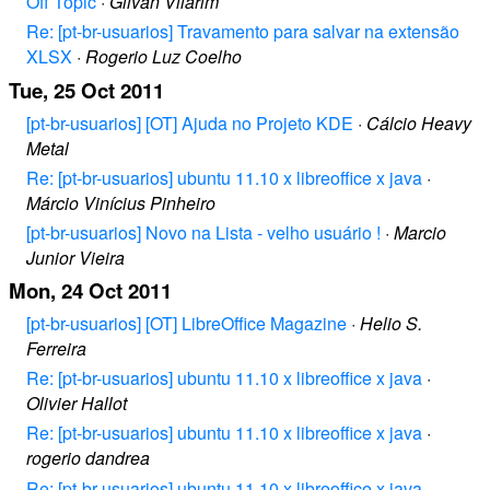
Off Topic
·
Gilvan Vilarim
Re: [pt-br-usuarios] Travamento para salvar na extensão
XLSX
·
Rogerio Luz Coelho
Tue, 25 Oct 2011
[pt-br-usuarios] [OT] Ajuda no Projeto KDE
·
Cálcio Heavy
Metal
Re: [pt-br-usuarios] ubuntu 11.10 x libreoffice x java
·
Márcio Vinícius Pinheiro
[pt-br-usuarios] Novo na Lista - velho usuário !
·
Marcio
Junior Vieira
Mon, 24 Oct 2011
[pt-br-usuarios] [OT] LibreOffice Magazine
·
Helio S.
Ferreira
Re: [pt-br-usuarios] ubuntu 11.10 x libreoffice x java
·
Olivier Hallot
Re: [pt-br-usuarios] ubuntu 11.10 x libreoffice x java
·
rogerio dandrea
Re: [pt-br-usuarios] ubuntu 11.10 x libreoffice x java
·