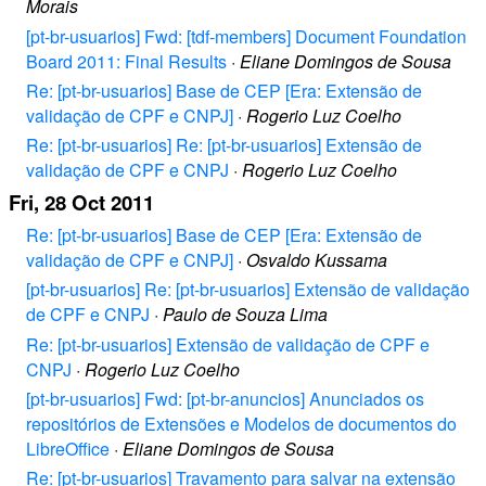
Morais
[pt-br-usuarios] Fwd: [tdf-members] Document Foundation
Board 2011: Final Results
·
Eliane Domingos de Sousa
Re: [pt-br-usuarios] Base de CEP [Era: Extensão de
validação de CPF e CNPJ]
·
Rogerio Luz Coelho
Re: [pt-br-usuarios] Re: [pt-br-usuarios] Extensão de
validação de CPF e CNPJ
·
Rogerio Luz Coelho
Fri, 28 Oct 2011
Re: [pt-br-usuarios] Base de CEP [Era: Extensão de
validação de CPF e CNPJ]
·
Osvaldo Kussama
[pt-br-usuarios] Re: [pt-br-usuarios] Extensão de validação
de CPF e CNPJ
·
Paulo de Souza Lima
Re: [pt-br-usuarios] Extensão de validação de CPF e
CNPJ
·
Rogerio Luz Coelho
[pt-br-usuarios] Fwd: [pt-br-anuncios] Anunciados os
repositórios de Extensões e Modelos de documentos do
LibreOffice
·
Eliane Domingos de Sousa
Re: [pt-br-usuarios] Travamento para salvar na extensão