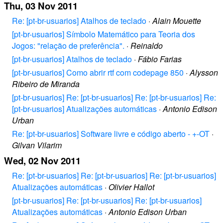
Thu, 03 Nov 2011
Re: [pt-br-usuarios] Atalhos de teclado
·
Alain Mouette
[pt-br-usuarios] Símbolo Matemático para Teoria dos
Jogos: "relação de preferência".
·
Reinaldo
[pt-br-usuarios] Atalhos de teclado
·
Fábio Farias
[pt-br-usuarios] Como abrir rtf com codepage 850
·
Alysson
Ribeiro de Miranda
[pt-br-usuarios] Re: [pt-br-usuarios] Re: [pt-br-usuarios] Re:
[pt-br-usuarios] Atualizações automáticas
·
Antonio Edison
Urban
Re: [pt-br-usuarios] Software livre e código aberto - +-OT
·
Gilvan Vilarim
Wed, 02 Nov 2011
Re: [pt-br-usuarios] Re: [pt-br-usuarios] Re: [pt-br-usuarios]
Atualizações automáticas
·
Olivier Hallot
[pt-br-usuarios] Re: [pt-br-usuarios] Re: [pt-br-usuarios]
Atualizações automáticas
·
Antonio Edison Urban