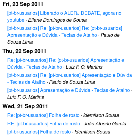
Fri, 23 Sep 2011
[pt-br-usuarios] Liberado o ALERJ DEBATE, agora no
youtube
·
Eliane Domingos de Sousa
[pt-br-usuarios] Re: [pt-br-usuarios] Re: [pt-br-usuarios]
Apresentação e Dúvida - Teclas de Atalho
·
Paulo de
Souza Lima
Thu, 22 Sep 2011
Re: [pt-br-usuarios] Re: [pt-br-usuarios] Apresentação e
Dúvida - Teclas de Atalho
·
Luiz F. O. Martins
[pt-br-usuarios] Re: [pt-br-usuarios] Apresentação e Dúvida
- Teclas de Atalho
·
Paulo de Souza Lima
[pt-br-usuarios] Apresentação e Dúvida - Teclas de Atalho
·
Luiz F. O. Martins
Wed, 21 Sep 2011
Re: [pt-br-usuarios] Folha de rosto
·
Idemilson Sousa
RE: [pt-br-usuarios] Folha de rosto
·
João Alberto Garcia
[pt-br-usuarios] Folha de rosto
·
Idemilson Sousa