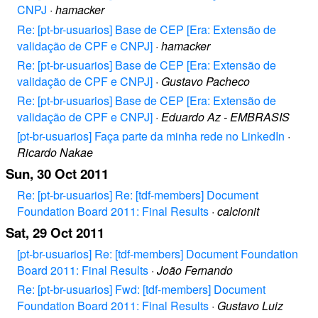
CNPJ
·
hamacker
Re: [pt-br-usuarios] Base de CEP [Era: Extensão de
validação de CPF e CNPJ]
·
hamacker
Re: [pt-br-usuarios] Base de CEP [Era: Extensão de
validação de CPF e CNPJ]
·
Gustavo Pacheco
Re: [pt-br-usuarios] Base de CEP [Era: Extensão de
validação de CPF e CNPJ]
·
Eduardo Az - EMBRASIS
[pt-br-usuarios] Faça parte da minha rede no LinkedIn
·
Ricardo Nakae
Sun, 30 Oct 2011
Re: [pt-br-usuarios] Re: [tdf-members] Document
Foundation Board 2011: Final Results
·
calcionit
Sat, 29 Oct 2011
[pt-br-usuarios] Re: [tdf-members] Document Foundation
Board 2011: Final Results
·
João Fernando
Re: [pt-br-usuarios] Fwd: [tdf-members] Document
Foundation Board 2011: Final Results
·
Gustavo Luiz