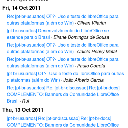
Fri, 14 Oct 2011
Re: [pt-br-usuarios] OT?- Uso e teste do libreOffice para
outras plataformas (além do Win)
·
Gilvan Vilarim
[pt-br-usuarios] Desenvolvimento do LibreOffice se
estende para o Brasil
·
Eliane Domingos de Sousa
Re: [pt-br-usuarios] OT?- Uso e teste do libreOffice para
outras plataformas (além do Win)
·
Cálcio Heavy Metal
Re: [pt-br-usuarios] OT?- Uso e teste do libreOffice para
outras plataformas (além do Win)
·
Paulo Correia
[pt-br-usuarios] OT?- Uso e teste do libreOffice para outras
plataformas (além do Win)
·
João Alberto Garcia
Re: [pt-br-usuarios] Re: [pt-br-discussao] Re: [pt-br-docs]
COMPLEMENTO: Banners da Comunidade LibreOffice
Brasil
·
Rui
Thu, 13 Oct 2011
[pt-br-usuarios] Re: [pt-br-discussao] Re: [pt-br-docs]
COMPLEMENTO: Banners da Comunidade LibreOffice