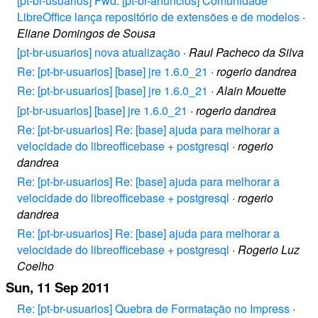
[pt-br-usuarios] Fwd: [pt-br-anuncios] Comunidade
LibreOffice lança repositório de extensões e de modelos
·
Eliane Domingos de Sousa
[pt-br-usuarios] nova atualização
·
Raul Pacheco da Silva
Re: [pt-br-usuarios] [base] jre 1.6.0_21
·
rogerio dandrea
Re: [pt-br-usuarios] [base] jre 1.6.0_21
·
Alain Mouette
[pt-br-usuarios] [base] jre 1.6.0_21
·
rogerio dandrea
Re: [pt-br-usuarios] Re: [base] ajuda para melhorar a
velocidade do libreofficebase + postgresql
·
rogerio
dandrea
Re: [pt-br-usuarios] Re: [base] ajuda para melhorar a
velocidade do libreofficebase + postgresql
·
rogerio
dandrea
Re: [pt-br-usuarios] Re: [base] ajuda para melhorar a
velocidade do libreofficebase + postgresql
·
Rogerio Luz
Coelho
Sun, 11 Sep 2011
Re: [pt-br-usuarios] Quebra de Formatação no Impress
·