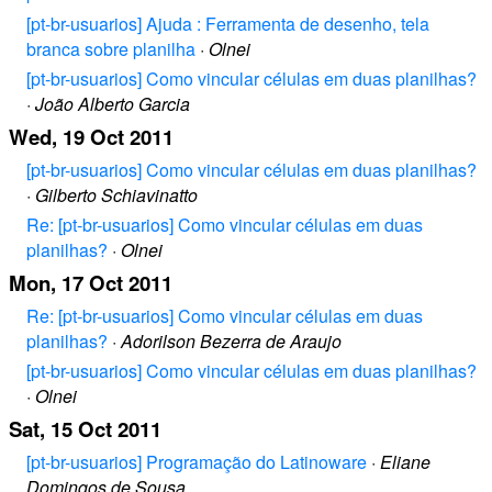
[pt-br-usuarios] Ajuda : Ferramenta de desenho, tela
branca sobre planilha
·
Olnei
[pt-br-usuarios] Como vincular células em duas planilhas?
·
João Alberto Garcia
Wed, 19 Oct 2011
[pt-br-usuarios] Como vincular células em duas planilhas?
·
Gilberto Schiavinatto
Re: [pt-br-usuarios] Como vincular células em duas
planilhas?
·
Olnei
Mon, 17 Oct 2011
Re: [pt-br-usuarios] Como vincular células em duas
planilhas?
·
Adorilson Bezerra de Araujo
[pt-br-usuarios] Como vincular células em duas planilhas?
·
Olnei
Sat, 15 Oct 2011
[pt-br-usuarios] Programação do Latinoware
·
Eliane
Domingos de Sousa