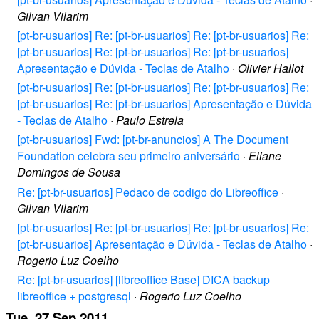
Gilvan Vilarim
[pt-br-usuarios] Re: [pt-br-usuarios] Re: [pt-br-usuarios] Re:
[pt-br-usuarios] Re: [pt-br-usuarios] Re: [pt-br-usuarios]
Apresentação e Dúvida - Teclas de Atalho
·
Olivier Hallot
[pt-br-usuarios] Re: [pt-br-usuarios] Re: [pt-br-usuarios] Re:
[pt-br-usuarios] Re: [pt-br-usuarios] Apresentação e Dúvida
- Teclas de Atalho
·
Paulo Estrela
[pt-br-usuarios] Fwd: [pt-br-anuncios] A The Document
Foundation celebra seu primeiro aniversário
·
Eliane
Domingos de Sousa
Re: [pt-br-usuarios] Pedaco de codigo do Libreoffice
·
Gilvan Vilarim
[pt-br-usuarios] Re: [pt-br-usuarios] Re: [pt-br-usuarios] Re:
[pt-br-usuarios] Apresentação e Dúvida - Teclas de Atalho
·
Rogerio Luz Coelho
Re: [pt-br-usuarios] [libreoffice Base] DICA backup
libreoffice + postgresql
·
Rogerio Luz Coelho
Tue, 27 Sep 2011