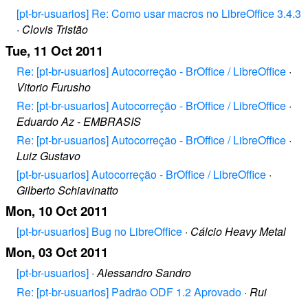
[pt-br-usuarios] Re: Como usar macros no LibreOffice 3.4.3
·
Clovis Tristão
Tue, 11 Oct 2011
Re: [pt-br-usuarios] Autocorreção - BrOffice / LibreOffice
·
Vitorio Furusho
Re: [pt-br-usuarios] Autocorreção - BrOffice / LibreOffice
·
Eduardo Az - EMBRASIS
Re: [pt-br-usuarios] Autocorreção - BrOffice / LibreOffice
·
Luiz Gustavo
[pt-br-usuarios] Autocorreção - BrOffice / LibreOffice
·
Gilberto Schiavinatto
Mon, 10 Oct 2011
[pt-br-usuarios] Bug no LibreOffice
·
Cálcio Heavy Metal
Mon, 03 Oct 2011
[pt-br-usuarios]
·
Alessandro Sandro
Re: [pt-br-usuarios] Padrão ODF 1.2 Aprovado
·
Rui