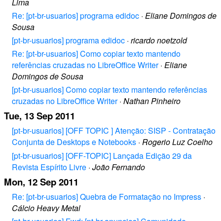
Lima
Re: [pt-br-usuarios] programa edidoc
·
Eliane Domingos de
Sousa
[pt-br-usuarios] programa edidoc
·
ricardo noetzold
Re: [pt-br-usuarios] Como copiar texto mantendo
referências cruzadas no LibreOffice Writer
·
Eliane
Domingos de Sousa
[pt-br-usuarios] Como copiar texto mantendo referências
cruzadas no LibreOffice Writer
·
Nathan Pinheiro
Tue, 13 Sep 2011
[pt-br-usuarios] [OFF TOPIC ] Atenção: SISP - Contratação
Conjunta de Desktops e Notebooks
·
Rogerio Luz Coelho
[pt-br-usuarios] [OFF-TOPIC] Lançada Edição 29 da
Revista Espírito Livre
·
João Fernando
Mon, 12 Sep 2011
Re: [pt-br-usuarios] Quebra de Formatação no Impress
·
Cálcio Heavy Metal