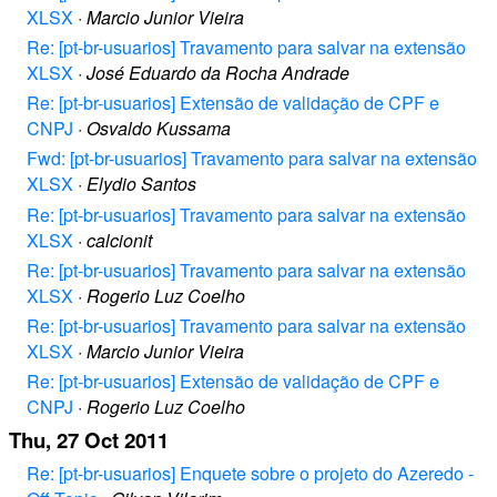
XLSX
·
Marcio Junior Vieira
Re: [pt-br-usuarios] Travamento para salvar na extensão
XLSX
·
José Eduardo da Rocha Andrade
Re: [pt-br-usuarios] Extensão de validação de CPF e
CNPJ
·
Osvaldo Kussama
Fwd: [pt-br-usuarios] Travamento para salvar na extensão
XLSX
·
Elydio Santos
Re: [pt-br-usuarios] Travamento para salvar na extensão
XLSX
·
calcionit
Re: [pt-br-usuarios] Travamento para salvar na extensão
XLSX
·
Rogerio Luz Coelho
Re: [pt-br-usuarios] Travamento para salvar na extensão
XLSX
·
Marcio Junior Vieira
Re: [pt-br-usuarios] Extensão de validação de CPF e
CNPJ
·
Rogerio Luz Coelho
Thu, 27 Oct 2011
Re: [pt-br-usuarios] Enquete sobre o projeto do Azeredo -