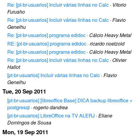
Re: [pt-br-usuarios] Incluir várias linhas no Calc
·
Vitorio
Furusho
Re: [pt-br-usuarios] Incluir várias linhas no Calc
·
Flavio
Genelhu
Re: [pt-br-usuarios] programa edidoc
·
Cálcio Heavy Metal
RE: [pt-br-usuarios] programa edidoc
·
ricardo noetzold
Re: [pt-br-usuarios] programa edidoc
·
Cálcio Heavy Metal
Re: [pt-br-usuarios] Incluir várias linhas no Calc
·
Olivier
Hallot
[pt-br-usuarios] Incluir várias linhas no Calc
·
Flavio
Genelhu
Tue, 20 Sep 2011
[pt-br-usuarios] [libreoffice Base] DICA backup libreoffice +
postgresql
·
rogerio dandrea
[pt-br-usuarios] LibreOffice na TV ALERJ
·
Eliane
Domingos de Sousa
Mon, 19 Sep 2011