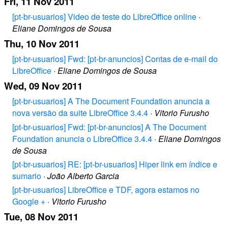
Fri, 11 Nov 2011
[pt-br-usuarios] Video de teste do LibreOffice online
·
Eliane Domingos de Sousa
Thu, 10 Nov 2011
[pt-br-usuarios] Fwd: [pt-br-anuncios] Contas de e-mail do
LibreOffice
·
Eliane Domingos de Sousa
Wed, 09 Nov 2011
[pt-br-usuarios] A The Document Foundation anuncia a
nova versão da suite LibreOffice 3.4.4
·
Vitorio Furusho
[pt-br-usuarios] Fwd: [pt-br-anuncios] A The Document
Foundation anuncia o LibreOffice 3.4.4
·
Eliane Domingos
de Sousa
[pt-br-usuarios] RE: [pt-br-usuarios] Hiper link em índice e
sumario
·
João Alberto Garcia
[pt-br-usuarios] LibreOffice e TDF, agora estamos no
Google +
·
Vitorio Furusho
Tue, 08 Nov 2011