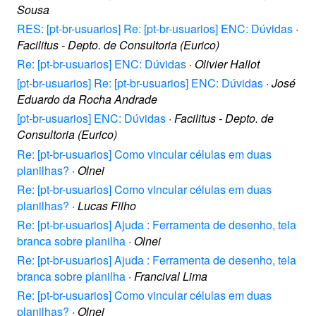
Sousa
RES: [pt-br-usuarios] Re: [pt-br-usuarios] ENC: Dúvidas
·
Facilitus - Depto. de Consultoria (Eurico)
Re: [pt-br-usuarios] ENC: Dúvidas
·
Olivier Hallot
[pt-br-usuarios] Re: [pt-br-usuarios] ENC: Dúvidas
·
José
Eduardo da Rocha Andrade
[pt-br-usuarios] ENC: Dúvidas
·
Facilitus - Depto. de
Consultoria (Eurico)
Re: [pt-br-usuarios] Como vincular células em duas
planilhas?
·
Olnei
Re: [pt-br-usuarios] Como vincular células em duas
planilhas?
·
Lucas Filho
Re: [pt-br-usuarios] Ajuda : Ferramenta de desenho, tela
branca sobre planilha
·
Olnei
Re: [pt-br-usuarios] Ajuda : Ferramenta de desenho, tela
branca sobre planilha
·
Francival Lima
Re: [pt-br-usuarios] Como vincular células em duas
planilhas?
·
Olnei