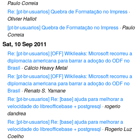
Paulo Correia
Re: [pt-br-usuarios] Quebra de Formatação no Impress
·
Olivier Hallot
[pt-br-usuarios] Quebra de Formatação no Impress
·
Paulo
Correia
Sat, 10 Sep 2011
Re: [pt-br-usuarios] [OFF] Wikileaks: Microsoft recorreu a
diplomacia americana para barrar a adoção do ODF no
Brasil
·
Cálcio Heavy Metal
Re: [pt-br-usuarios] [OFF] Wikileaks: Microsoft recorreu a
diplomacia americana para barrar a adoção do ODF no
Brasil
·
Renato S. Yamane
Re: [pt-br-usuarios] Re: [base] ajuda para melhorar a
velocidade do libreofficebase + postgresql
·
rogerio
dandrea
Re: [pt-br-usuarios] Re: [base] ajuda para melhorar a
velocidade do libreofficebase + postgresql
·
Rogerio Luz
Coelho