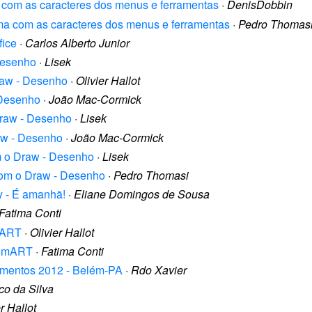
a com as caracteres dos menus e ferramentas
·
DenisDobbin
ema com as caracteres dos menus e ferramentas
·
Pedro Thomas
fice
·
Carlos Alberto Junior
Desenho
·
Lisek
raw - Desenho
·
Olivier Hallot
 Desenho
·
João Mac-Cormick
Draw - Desenho
·
Lisek
raw - Desenho
·
João Mac-Cormick
om o Draw - Desenho
·
Lisek
 com o Draw - Desenho
·
Pedro Thomasi
y - É amanhã!
·
Eliane Domingos de Sousa
Fatima Conti
SmART
·
Olivier Hallot
o SmART
·
Fatima Conti
cumentos 2012 - Belém-PA
·
Rdo Xavier
o da Silva
r Hallot