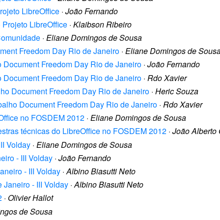
rojeto LibreOffice
·
João Fernando
 Projeto LibreOffice
·
Klaibson Ribeiro
 Comunidade
·
Eliane Domingos de Sousa
ument Freedom Day Rio de Janeiro
·
Eliane Domingos de Sous
ho Document Freedom Day Rio de Janeiro
·
João Fernando
ho Document Freedom Day Rio de Janeiro
·
Rdo Xavier
alho Document Freedom Day Rio de Janeiro
·
Heric Souza
abalho Document Freedom Day Rio de Janeiro
·
Rdo Xavier
breOffice no FOSDEM 2012
·
Eliane Domingos de Sousa
alestras técnicas do LibreOffice no FOSDEM 2012
·
João Alberto 
III Volday
·
Eliane Domingos de Sousa
iro - III Volday
·
João Fernando
neiro - III Volday
·
Albino Biasutti Neto
 Janeiro - III Volday
·
Albino Biasutti Neto
2
·
Olivier Hallot
ingos de Sousa