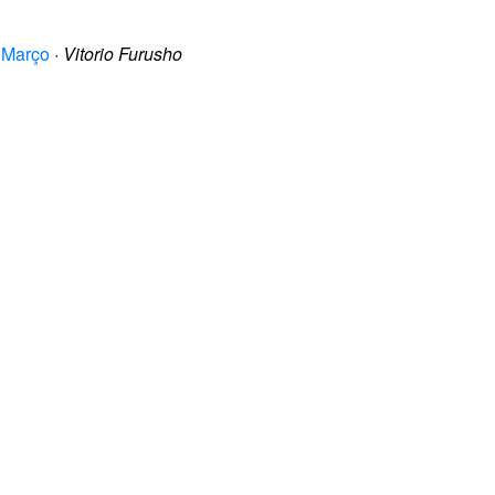
 Março
·
Vitorio Furusho