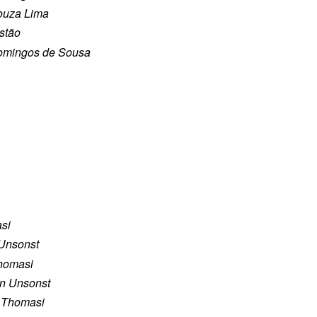
ouza Lima
istão
omingos de Sousa
si
Unsonst
homasi
n Unsonst
 Thomasi