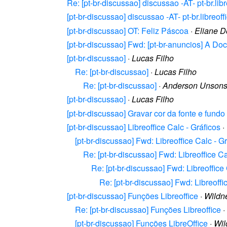
Re: [pt-br-discussao] discussao -AT- pt-br.lib
[pt-br-discussao] discussao -AT- pt-br.libreof
[pt-br-discussao] OT: Feliz Páscoa
·
Eliane 
[pt-br-discussao] Fwd: [pt-br-anuncios] A Do
[pt-br-discussao]
·
Lucas Filho
Re: [pt-br-discussao]
·
Lucas Filho
Re: [pt-br-discussao]
·
Anderson Unsons
[pt-br-discussao]
·
Lucas Filho
[pt-br-discussao] Gravar cor da fonte e fundo
[pt-br-discussao] Libreoffice Calc - Gráficos
·
[pt-br-discussao] Fwd: Libreoffice Calc - G
Re: [pt-br-discussao] Fwd: Libreoffice Ca
Re: [pt-br-discussao] Fwd: Libreoffice 
Re: [pt-br-discussao] Fwd: Libreoffi
[pt-br-discussao] Funções Libreoffice
·
Wildn
Re: [pt-br-discussao] Funções Libreoffice
·
[pt-br-discussao] Funções LibreOffice
·
Wil