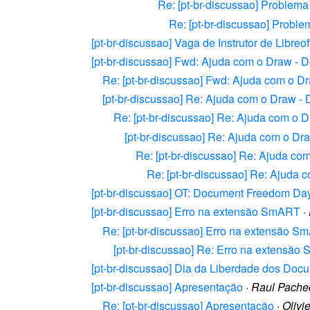
Re: [pt-br-discussao] Problem
Re: [pt-br-discussao] Probl
[pt-br-discussao] Vaga de Instrutor de Libreof
[pt-br-discussao] Fwd: Ajuda com o Draw - 
Re: [pt-br-discussao] Fwd: Ajuda com o D
[pt-br-discussao] Re: Ajuda com o Draw -
Re: [pt-br-discussao] Re: Ajuda com o 
[pt-br-discussao] Re: Ajuda com o D
Re: [pt-br-discussao] Re: Ajuda c
Re: [pt-br-discussao] Re: Ajuda
[pt-br-discussao] OT: Document Freedom Da
[pt-br-discussao] Erro na extensão SmART
·
Re: [pt-br-discussao] Erro na extensão 
[pt-br-discussao] Re: Erro na extensã
[pt-br-discussao] Dia da Liberdade dos Do
[pt-br-discussao] Apresentação
·
Raul Pachec
Re: [pt-br-discussao] Apresentação
·
Olivie