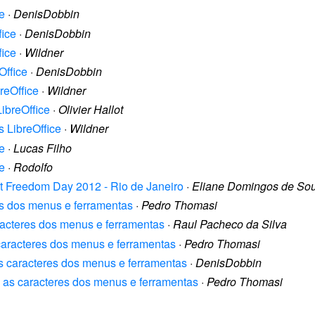
e
·
DenisDobbin
fice
·
DenisDobbin
fice
·
Wildner
Office
·
DenisDobbin
reOffice
·
Wildner
LibreOffice
·
Olivier Hallot
s LibreOffice
·
Wildner
e
·
Lucas Filho
e
·
Rodolfo
t Freedom Day 2012 - Rio de Janeiro
·
Eliane Domingos de So
es dos menus e ferramentas
·
Pedro Thomasi
racteres dos menus e ferramentas
·
Raul Pacheco da Silva
caracteres dos menus e ferramentas
·
Pedro Thomasi
s caracteres dos menus e ferramentas
·
DenisDobbin
m as caracteres dos menus e ferramentas
·
Pedro Thomasi