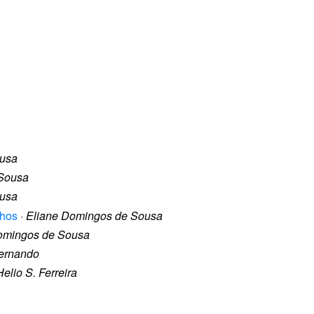
ousa
 Sousa
ousa
lhos
·
Eliane Domingos de Sousa
omingos de Sousa
ernando
Helio S. Ferreira