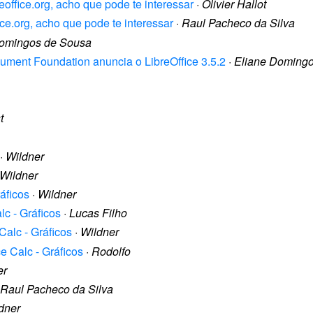
reoffice.org, acho que pode te interessar
·
Olivier Hallot
fice.org, acho que pode te interessar
·
Raul Pacheco da Silva
Domingos de Sousa
cument Foundation anuncia o LibreOffice 3.5.2
·
Eliane Doming
t
·
Wildner
Wildner
ráficos
·
Wildner
lc - Gráficos
·
Lucas Filho
Calc - Gráficos
·
Wildner
ce Calc - Gráficos
·
Rodolfo
er
Raul Pacheco da Silva
dner