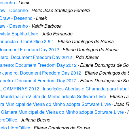
Desenho
·
Lisek
raw - Desenho
·
Hélio José Santiago Ferreira
o Draw - Desenho
·
Lisek
raw - Desenho
·
Valdir Barbosa
ista Espírito Livre
·
João Fernando
nuncia o LibreOffice 3.5.1
·
Eliane Domingos de Sousa
o: Document Freedom Day 2012
·
Eliane Domingos de Sousa
Janeiro: Document Freedom Day 2012
·
Rdo Xavier
e Janeiro: Document Freedom Day 2012
·
Eliane Domingos de S
 de Janeiro: Document Freedom Day 2012
·
Eliane Domingos de
e Janeiro: Document Freedom Day 2012
·
Eliane Domingos de S
ISOL CAMPINAS 2012 - Inscrições Abertas e Chamada para traba
a Municipal de Vieira do Minho adopta Software Livre
·
Eliane D
ara Municipal de Vieira do Minho adopta Software Livre
·
João F
os] Câmara Municipal de Vieira do Minho adopta Software Livre
·
breOffice
·
Juliana Bueno
eto LibreOffice
·
Eliane Domingos de Sousa