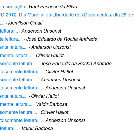
Apresentação
·
Raul Pacheco da Silva
D 2012: Dia Mundial da Liberdade dos Documentos, dia 28 de
...
·
Idemilson Gmail
itura....
·
Anderson Unsonst
leitura....
·
José Eduardo da Rocha Andrade
te leitura....
·
Anderson Unsonst
ente leitura....
·
Olivier Hallot
omente leitura....
·
José Eduardo da Rocha Andrade
 somente leitura....
·
Olivier Hallot
omente leitura....
·
Anderson Unsonst
 somente leitura....
·
Anderson Unsonst
te leitura....
·
Olivier Hallot
ente leitura....
·
Valdir Barbosa
omente leitura....
·
Olivier Hallot
 somente leitura....
·
Anderson Unsonst
itura....
·
Valdir Barbosa