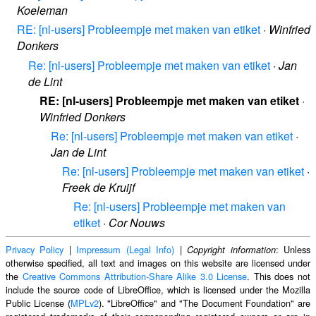
Koeleman
RE: [nl-users] Probleempje met maken van etiket
·
Winfried
Donkers
Re: [nl-users] Probleempje met maken van etiket
·
Jan
de Lint
RE: [nl-users] Probleempje met maken van etiket
·
Winfried Donkers
Re: [nl-users] Probleempje met maken van etiket
·
Jan de Lint
Re: [nl-users] Probleempje met maken van etiket
·
Freek de Kruijf
Re: [nl-users] Probleempje met maken van
etiket
·
Cor Nouws
Privacy Policy
|
Impressum (Legal Info)
|
: Unless
Copyright information
otherwise specified, all text and images on this website are licensed under
the
Creative Commons Attribution-Share Alike 3.0 License
. This does not
include the source code of LibreOffice, which is licensed under the Mozilla
Public License (
MPLv2
). "LibreOffice" and "The Document Foundation" are