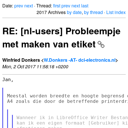
Date:
prev
next
· Thread:
first
prev
next
last
2017 Archives
by date
,
by thread
·
List index
RE: [nl-users] Probleempje
met maken van etiket
Winfried Donkers <
W.Donkers -AT- dci-electronics.nl
>
Mon, 2 Oct 2017 11:58:18 +0200
Jan,

Meestal worden breedte en hoogte begrensd 
A4 zoals die door de betreffende printerdr
Wanneer ik in LibreOffice Writer Bestan
kan ik een eigen formaat [Gebruiker] ki