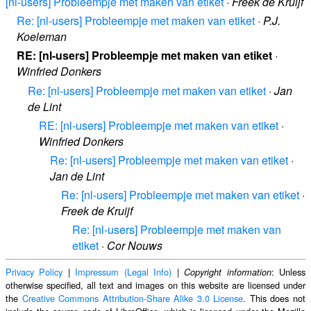
[nl-users] Probleempje met maken van etiket
·
Freek de Kruijf
Re: [nl-users] Probleempje met maken van etiket
·
P.J.
Koeleman
RE: [nl-users] Probleempje met maken van etiket
·
Winfried Donkers
Re: [nl-users] Probleempje met maken van etiket
·
Jan
de Lint
RE: [nl-users] Probleempje met maken van etiket
·
Winfried Donkers
Re: [nl-users] Probleempje met maken van etiket
·
Jan de Lint
Re: [nl-users] Probleempje met maken van etiket
·
Freek de Kruijf
Re: [nl-users] Probleempje met maken van
etiket
·
Cor Nouws
Privacy Policy
|
Impressum (Legal Info)
|
: Unless
Copyright information
otherwise specified, all text and images on this website are licensed under
the
Creative Commons Attribution-Share Alike 3.0 License
. This does not