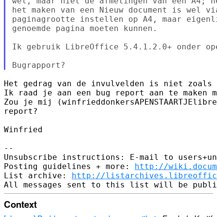
wel, maar niet de afmetingen van een A4; h
het maken van een Nieuw document is wel via
paginagrootte instellen op A4, maar eigenl
genoemde pagina moeten kunnen.

Ik gebruik LibreOffice 5.4.1.2.0+ onder ope
Het gedrag van de invulvelden is niet zoals 
Ik raad je aan een bug report aan te maken m
Zou je mij (winfrieddonkersAPENSTAARTJElibre
report?

Winfried

-- 

Unsubscribe instructions: E-mail to users+un
Posting guidelines + more: 
http://wiki.docum
List archive: 
http://listarchives.libreoffic
Context