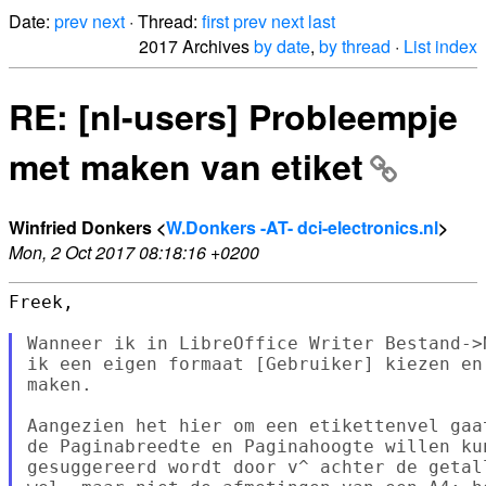
Date:
prev
next
· Thread:
first
prev
next
last
2017 Archives
by date
,
by thread
·
List index
RE: [nl-users] Probleempje
met maken van etiket
Winfried Donkers <
W.Donkers -AT- dci-electronics.nl
>
Mon, 2 Oct 2017 08:18:16 +0200
Freek,

Wanneer ik in LibreOffice Writer Bestand->
ik een eigen formaat [Gebruiker] kiezen en
maken.

Aangezien het hier om een etikettenvel gaa
de Paginabreedte en Paginahoogte willen ku
gesuggereerd wordt door v^ achter de getal