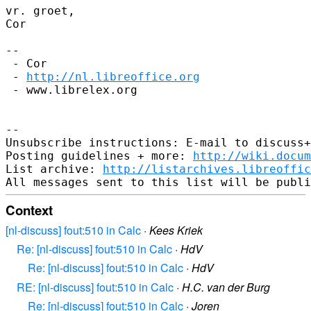
vr. groet,

Cor

--

 - Cor

 - 
http://nl.libreoffice.org
 - www.librelex.org

--

Unsubscribe instructions: E-mail to discuss+
Posting guidelines + more: 
http://wiki.docum
List archive: 
http://listarchives.libreoffic
Context
[nl-discuss] fout:510 in Calc
·
Kees Kriek
Re: [nl-discuss] fout:510 in Calc
·
HdV
Re: [nl-discuss] fout:510 in Calc
·
HdV
RE: [nl-discuss] fout:510 in Calc
·
H.C. van der Burg
Re: [nl-discuss] fout:510 in Calc
·
Joren