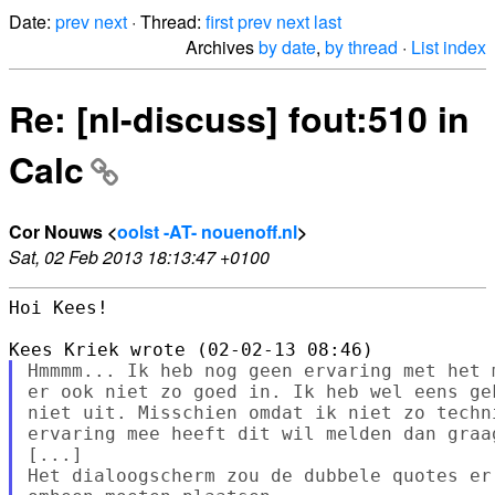
Date:
prev
next
· Thread:
first
prev
next
last
Archives
by date
,
by thread
·
List index
Re: [nl-discuss] fout:510 in
Calc
Cor Nouws <
oolst -AT- nouenoff.nl
>
Sat, 02 Feb 2013 18:13:47 +0100
Hoi Kees!

Hmmmm... Ik heb nog geen ervaring met het 
er ook niet zo goed in. Ik heb wel eens ge
niet uit. Misschien omdat ik niet zo techn
ervaring mee heeft dit wil melden dan graag
[...]

Het dialoogscherm zou de dubbele quotes er