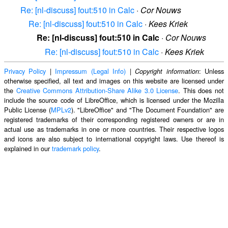
Re: [nl-discuss] fout:510 in Calc
·
Cor Nouws
Re: [nl-discuss] fout:510 in Calc
·
Kees Kriek
Re: [nl-discuss] fout:510 in Calc
·
Cor Nouws
Re: [nl-discuss] fout:510 in Calc
·
Kees Kriek
Privacy Policy
|
Impressum (Legal Info)
|
: Unless
Copyright information
otherwise specified, all text and images on this website are licensed under
the
Creative Commons Attribution-Share Alike 3.0 License
. This does not
include the source code of LibreOffice, which is licensed under the Mozilla
Public License (
MPLv2
). "LibreOffice" and "The Document Foundation" are
registered trademarks of their corresponding registered owners or are in
actual use as trademarks in one or more countries. Their respective logos
and icons are also subject to international copyright laws. Use thereof is
explained in our
trademark policy
.