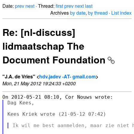
Date:
prev
next
· Thread:
first
prev
next
last
Archives
by date
,
by thread
·
List index
Re: [nl-discuss]
lidmaatschap The
Document Foundation
"J.A. de Vries" <
hdv.jadev -AT- gmail.com
>
Mon, 21 May 2012 19:24:33 +0200
Dag Kees,

Kees Kriek wrote (21-05-12 07:42)
