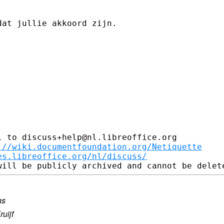
at jullie akkoord zijn.

 to discuss+help@nl.libreoffice.org

://wiki.documentfoundation.org/Netiquette
es.libreoffice.org/nl/discuss/
ns
uijf