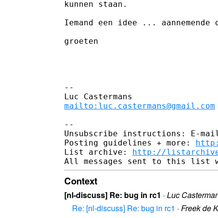
kunnen staan.

Iemand een idee ... aannemende d
groeten

-- 

mailto:luc.castermans@gmail.com
-- 

Unsubscribe instructions: E-mail
Posting guidelines + more: 
http
List archive: 
http://listarchiv
Context
[nl-discuss] Re: bug in rc1
·
Luc Casterma
Re: [nl-discuss] Re: bug in rc1
·
Freek de Kr