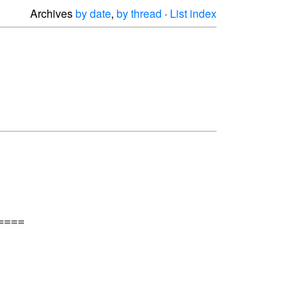
Archives
by date
,
by thread
·
List index
===
