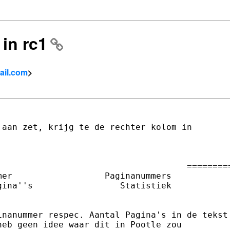
 in rc1
ail.com
>
aan zet, krijg te de rechter kolom in

                                     =========
er                  Paginanummers

ina''s                 Statistiek

nanummer respec. Aantal Pagina's in de tekst

eb geen idee waar dit in Pootle zou
