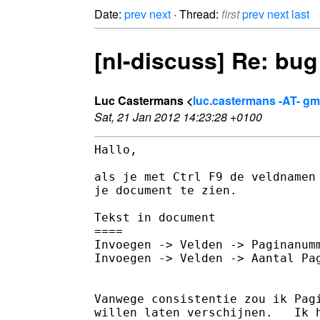
Date:
prev
next
· Thread:
first
prev
next
last
[nl-discuss] Re: bug
Luc Castermans <
luc.castermans -AT- gm
Sat, 21 Jan 2012 14:23:28 +0100
Hallo,

als je met Ctrl F9 de veldnamen 
je document te zien.

Tekst in document

====                           
Invoegen -> Velden -> Paginanumm
Invoegen -> Velden -> Aantal Pag
Vanwege consistentie zou ik Pagi
willen laten verschijnen.   Ik h